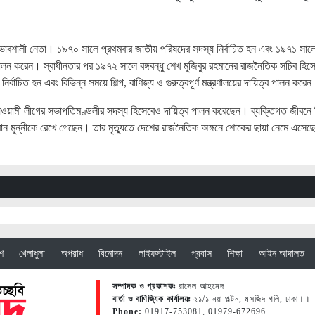
বশালী নেতা। ১৯৭০ সালে প্রথমবার জাতীয় পরিষদের সদস্য নির্বাচিত হন এবং ১৯৭১ সাল
 পালন করেন। স্বাধীনতার পর ১৯৭২ সালে বঙ্গবন্ধু শেখ মুজিবুর রহমানের রাজনৈতিক সচিব হিস
্বাচিত হন এবং বিভিন্ন সময়ে শিল্প, বাণিজ্য ও গুরুত্বপূর্ণ মন্ত্রণালয়ের দায়িত্ব পালন করে
ওয়ামী লীগের সভাপতিমণ্ডলীর সদস্য হিসেবেও দায়িত্ব পালন করেছেন। ব্যক্তিগত জীবনে 
মান মুন্নীকে রেখে গেছেন। তার মৃত্যুতে দেশের রাজনৈতিক অঙ্গনে শোকের ছায়া নেমে এসেছ
েশ
খেলাধুলা
অপরাধ
বিনোদন
লাইফস্টাইল
প্রবাস
শিক্ষা
আইন আদালত
সম্পাদক ও প্রকাশকঃ
রাসেল আহমেদ
বার্তা ও বাণিজ্যিক কার্যালয়ঃ
২১/১ নয়া পল্টন, মসজিদ গলি, ঢাকা।।
Phone:
01917-753081, 01979-672696