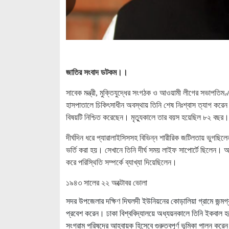
জাতির সংবাদ ডটকম।।
সাবেক মন্ত্রী, মুক্তিযুদ্ধের সংগঠক ও আওয়ামী লীগের সভাপত
হাসপাতালে চিকিৎসাধীন অবস্থায় তিনি শেষ নিঃশ্বাস ত্যাগ করেন (
বিষয়টি নিশ্চিত করেছেন। মৃত্যুকালে তার বয়স হয়েছিল ৮২ বছর।
দীর্ঘদিন ধরে প্যারালাইসিসসহ বিভিন্ন শারীরিক জটিলতায় ভুগছি
ভর্তি করা হয়। সেখানে তিনি দীর্ঘ সময় লাইফ সাপোর্টে ছিলেন।
করে পরিস্থিতি সম্পর্কে ব্যাখ্যা দিয়েছিলেন।
১৯৪৩ সালের ২২ অক্টোবর ভোলা
সদর উপজেলার দক্ষিণ দিঘলদী ইউনিয়নের কোড়ালিয়া গ্রামে জন্ম
প্রবেশ করেন। ঢাকা বিশ্ববিদ্যালয়ে অধ্যয়নকালে তিনি ইকবাল হল
সংগ্রাম পরিষদের আহ্বায়ক হিসেবে গুরুত্বপূর্ণ ভূমিকা পালন কর