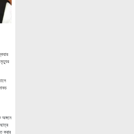
সংস্কৃতি ও গণতন্ত্র ধবংস হয়েছে — বীর
মুক্তিযোদ্ধা আবদুস সালাম
গণমাধ্যম শক্তিশালী হলে গণতন্ত্র টেকসই
হবে : মির্জা ফখরুল
সাংবাদিক, মালিক ও সরকার যৌথভাবে
গণমাধ্যমের স্বার্থ রক্ষায় কাজ করছে : তথ্যমন্ত্রী
্কয়ার
কক্সবাজারের পর্যটন শিল্পকে কাজে লাগাতে চায়
ৃত্যুর
সরকার: স্বরাষ্ট্রমন্ত্রী
কাঠমান্ডুতে আন্তর্জাতিক মাতৃভাষা সাংবাদিকতা
তালে
সম্মেলন: যোগ দিচ্ছেন বাংলাদেশের আট
 নাকচ
সাংবাদিক।।
নয়া পল্টনে স্বেচ্ছাসেবক দলের বৃক্ষরোপণ
কর্মসূচি
 অঙ্গনে
৭৫ মিলিয়ন পাউন্ডে আর্সেনালে যোগ দিচ্ছেন
ছাত্র
ব্রাজিল তারকা গুইমারেস
িত করার