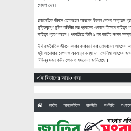
ঘোষণা দেন।
রাজনৈতিক জীবনে তোফায়েল আহমেদ ছিলেন দেশের অন্যতম প্রভা
মুক্তিযুদ্ধে মুজিব বাহিনীর চার প্রধানের একজন হিসেবে দায়িত্ব
দায়িত্ব গ্রহণ করেন। পরবর্তীতে তিনি ৯ বার জাতীয় সংসদ সদস্য নির
দীর্ঘ রাজনৈতিক জীবনে বহুবার কারাবরণ করা তোফায়েল আহমেদ আ
স্ত্রী আনোয়ারা বেগম ও একমাত্র কন্যা ডা. তাসলিমা আহমেদ জা
বিভিন্ন মহল গভীর শোক ও সমবেদনা জানিয়েছে।
এই বিভাগের আরও খবর
(current)
জাতীয়
আন্তর্জাতিক
রাজনীতি
অর্থনীতি
বাংলাদ