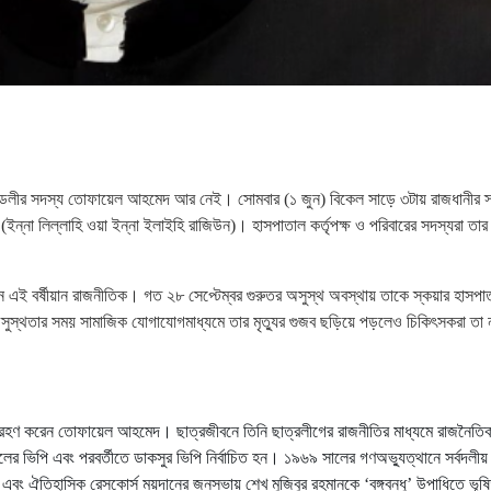
িমণ্ডলীর সদস্য তোফায়েল আহমেদ আর নেই। সোমবার (১ জুন) বিকেল সাড়ে ৩টায় রাজধানীর স
ইন্না লিল্লাহি ওয়া ইন্না ইলাইহি রাজিউন)। হাসপাতাল কর্তৃপক্ষ ও পরিবারের সদস্যরা তার ম
লেন এই বর্ষীয়ান রাজনীতিক। গত ২৮ সেপ্টেম্বর গুরুতর অসুস্থ অবস্থায় তাকে স্কয়ার হাসপা
 অসুস্থতার সময় সামাজিক যোগাযোগমাধ্যমে তার মৃত্যুর গুজব ছড়িয়ে পড়লেও চিকিৎসকরা তা
গ্রহণ করেন তোফায়েল আহমেদ। ছাত্রজীবনে তিনি ছাত্রলীগের রাজনীতির মাধ্যমে রাজনৈতিক
ের ভিপি এবং পরবর্তীতে ডাকসুর ভিপি নির্বাচিত হন। ১৯৬৯ সালের গণঅভ্যুত্থানে সর্বদলীয় 
েন এবং ঐতিহাসিক রেসকোর্স ময়দানের জনসভায় শেখ মুজিবুর রহমানকে ‘বঙ্গবন্ধু’ উপাধিতে ভূষ