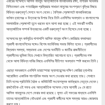
এবারের সম্মেলনে আসিফ মাহমুদ আন্তর্জাতিক মানবাধিকার রক্ষা, নাগরিক অধিকার
নিশ্চিতকরণ এবং গণতান্ত্রিক প্রক্রিয়ায় সাধারণ মানুষের অংশগ্রহণ বৃদ্ধির বিষয়ে
বিভিন্ন গুরুত্বপূর্ণ সেশনে অংশ নেবেন। বৈশ্বিক প্রেক্ষাপটে মানবাধিকারের
বর্তমান চ্যালেঞ্জ ও উত্তরণের উপায় নিয়ে তিনি এনসিপির অবস্থান ও বাংলাদেশের
সমসাময়িক প্রেক্ষাপট তুলে ধরবেন বলে আশা করা হচ্ছে। এই সফরটি দলটির
আন্তর্জাতিক সম্পর্ক উন্নয়নের একটি গুরুত্বপূর্ণ অংশ হিসেবে দেখা হচ্ছে।
সম্মেলনের মূল কর্মসূচির পাশাপাশি আসিফ মাহমুদ দক্ষিণ কোরিয়ায় বসবাসরত
প্রবাসী বাংলাদেশিদের সঙ্গেও বিশেষ মতবিনিময় সভায় মিলিত হবেন। প্রবাসীদের
বিদ্যমান সমস্যা, সম্ভাবনা এবং দেশের অর্থনীতি ও জাতীয় রাজনীতিতে
প্রবাসীদের ভূমিকা নিয়ে সেখানে বিস্তারিত আলোচনা হবে। প্রবাসীদের পক্ষ
থেকে আসা বিভিন্ন দাবির বিষয়ে এনসিপির নীতিগত অবস্থান স্পষ্ট করবেন তিনি।
এছাড়া সফরকালে এনসিপি ডায়াস্পোরা অ্যালায়েন্সের দক্ষিণ কোরিয়া চ্যাপ্টার
আয়োজিত একাধিক সাংগঠনিক সভায় অংশ নেওয়ার কথা রয়েছে তার। সেখানে
তিনি দলের প্রতিনিধি বৈঠক ও কমিউনিটি সংযোগমূলক কার্যক্রমে নেতৃত্ব দেবেন।
রাজনৈতিক এই সফর এবং আন্তর্জাতিক সম্মেলন শেষে আগামী ১৯ মে রাতে
আসিফ মাহমুদের দেশে ফেরার কথা রয়েছে। মূলত এই সফরের মাধ্যমে এনসিপি
তাদের আন্তর্জাতিক নেটওয়ার্ক এবং প্রবাসী কর্মীদের সঙ্গে সমন্বয় আরও জোরদার
করতে চায়।