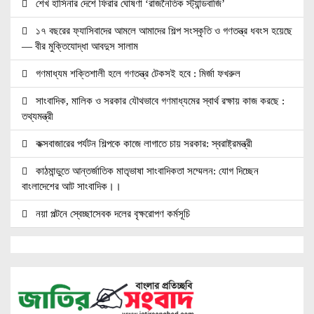
শেখ হাসিনার দেশে ফিরার ঘোষণা ‘রাজনৈতিক স্ট্যান্ডবাজি’
১৭ বছরের ফ্যাসিবাদের আমলে আমাদের শিল্প সংস্কৃতি ও গণতন্ত্র ধবংস হয়েছে
— বীর মুক্তিযোদ্ধা আবদুস সালাম
গণমাধ্যম শক্তিশালী হলে গণতন্ত্র টেকসই হবে : মির্জা ফখরুল
সাংবাদিক, মালিক ও সরকার যৌথভাবে গণমাধ্যমের স্বার্থ রক্ষায় কাজ করছে :
তথ্যমন্ত্রী
কক্সবাজারের পর্যটন শিল্পকে কাজে লাগাতে চায় সরকার: স্বরাষ্ট্রমন্ত্রী
কাঠমান্ডুতে আন্তর্জাতিক মাতৃভাষা সাংবাদিকতা সম্মেলন: যোগ দিচ্ছেন
বাংলাদেশের আট সাংবাদিক।।
নয়া পল্টনে স্বেচ্ছাসেবক দলের বৃক্ষরোপণ কর্মসূচি
৭৫ মিলিয়ন পাউন্ডে আর্সেনালে যোগ দিচ্ছেন ব্রাজিল তারকা গুইমারেস
জাতিসংঘে জুলাই গণঅভ্যুত্থান দিবস পালিত
বেসামরিক দায়িত্ব নেওয়ার পর প্রথম থাইল্যান্ড সফরে মিয়ানমারের প্রেসিডেন্ট