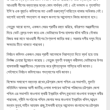
আওয়ামী লীগের বক্তব্যের মধ্যে কোন পার্থক্য নেই। এই দলদাস ও গৃহপালিত
ইসি’র এক মুহুর্তও কমিশনের মত একটি গুরুত্বপূর্ণ দায়িত্বে থাকার অধিকার নেই।
ভালোই ভালোই পদত্যাগ না করলে জনগণের আন্দোলনে বিদায় জানানো হবে।
নেতৃবৃন্দ আরো বলেন, একজন মেয়র প্রার্থীর রক্ত ঝরিয়ে, বহিরাগত সন্ত্রাসীদের
দিয়ে ভোট কেন্দ্র দখল করে এবং ভোটারদের উপর হামলার ঘটনা ঘটিয়ে নৌকার
বিজয় করা মানে আওয়ামী লীগের দৈণ্যদশা জাহির করা। সরকার দলীয় দস্যু দিয়ে
ক্ষমতায় টিতে থাকতে পারবেনা।
নির্বাচন কমিশন একজন মেয়র প্রার্থী আলেমকে নিরাপত্তা দিতে ব্যর্থ হয়ে তার
নির্লজ্জ চেহারা উন্মোচন করেছে। নেতৃবন্দ মুফতী ফয়জুল করীমসহ ভোটারদের উপর
হামলাকারী সন্ত্রাসীদের গ্রেফতার করে দৃষ্টান্তমূলক শাস্তির দাবি জানান।
সেইসাথে নির্বাচন কমিশনেরও পদত্যাগের দাবি জানান।
বিক্ষোভ সমাবেশে বক্তব্য রাখেন,চট্টগ্রাম জেলা পশ্চিম এর সভাপতি, মুফতি
মহিউদ্দিন আকবর আলী জাতীয়,ওলামা মশায়েখ আইম্মা পরিষদের চট্টগ্রাম জেলা
পশ্চিম এর সভাপতি মাওলানা ক্বারী ইব্রাহিম খলিল,যুবনেতা মাওলানা ফয়জুল কবীর
পারভেজ, দ্বীনি সংগঠনের পশ্চিম জেলার সদর মাওলানা ইব্রাহিম খলিল,আব্দুল
মন্নান মুন্না,শাহীন আহমাদ রাজু,ইসলামী ছাত্র আন্দোলন বাংলাদেশের চট্টগ্রাম