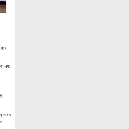
ও ‘এডু উইংস হাব’-এর নতুন যাত্রা
জুলাই সনদ বাস্তবায়নের দাবিতে মনোহরগঞ্জে
জামায়াতের গণমিছিল ও সমাবেশ
সাপাহারে তুচ্ছ ঘটনায় দম্পতি কে পিটিয়ে জখম
এককালের আপোষহীন বিএনপি এখন
বাবে
আপোসকামী হয়ে জনরায় উপেক্ষা করছে
মোবাইল রেডিয়েশনের কারণে কোনো ধরনের
েশ’ এবং
স্বাস্থ্যঝুঁকি নেই : বিটিআরসি কমিশনার
জাতিসংঘের হিসাব ও সরকারি গেজেটের বাইরে
থাকা ৫৬৪ নিহতের পরিচয় প্রকাশের দাবি
বিসিআরএসের
ারি।
আগামী ৭ আগস্ট অনুরাগের প্রথম
প্রতিষ্ঠাবার্ষিকী
ধু ভারত
গণভোটের রায়ের আলোকে জুলাই জাতীয় সনদ
েক
বাস্তবায়ন করতে হবে – খেলাফত মজলিস