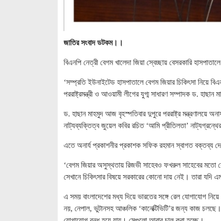
জাতির সংবাদ ডটকম।।
বিএনপি নেত্রী বেগম খালেদা জিয়া স্বেচ্ছায় বেসরকারি হাসপাতা
‘সম্প্রতি ইউনাইটেড হাসপাতালে বেগম জিয়ার চিকিৎসা নিয়ে বিএ
পররাষ্ট্রমন্ত্রী ও আওয়ামী লীগের যুগ্ম সাধারণ সম্পাদক ড. হাছান
ড. হাছান মাহমুদ আজ বৃহস্পতিবার দুপুরে পররাষ্ট্র মন্ত্রণালয়ে 
নাট্যব্যক্তিত্ব জুয়েল কবির রচিত ‘আমি প্রীতিলতা’ নাট্যগ্রন
এতে অনার্য প্রকাশনীর প্রকাশক সফিক রহমান স্বাগত বক্তব্য 
‘বেগম জিয়ার অসুস্থতায় রিজভী সাহেবও ফখরুল সাহেবের মতো কেঁদ
সেখানে চিকিৎসার বিষয়ে সরকারের কোনো দায় নেই। তারা যদি এম্ব
এ সময় বাংলাদেশের মধ্য দিয়ে ভারতের সঙ্গে রেল যোগাযোগ নিয়
নয়, নেপাল, ভুটানসহ আঞ্চলিক ‘কানেক্টিভিটি’র জন্য কাজ চল
যোগাযোগ বন্ধ হয়ে যায়। সেগুলো আবার চালু করা হচ্ছে।