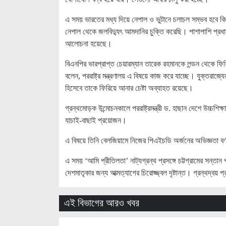
এ সময় ভারতের মধ্য দিয়ে নেপাল ও ভুটানে চলাচল সম্ভব হবে কি ন
নেপাল থেকে জলবিদ্যুৎ আমদানির চুক্তি করেছি। পাশাপাশি প্রধা
আলোচনা হয়েছে।
বিএনপির ভারপ্রাপ্ত চেয়ারম্যান তারেক রহমানকে লন্ডন থেকে ফির
বলেন, পররাষ্ট্র মন্ত্রণালয় এ বিষয়ে কাজ করে যাচ্ছে। যুক্তরাজ্য
হিসেবে তাকে ফিরিয়ে আনার চেষ্টা অব্যাহত রয়েছে।
গ্রন্থমোড়ক উন্মোচনকালে পররাষ্ট্রমন্ত্রী ড. হাছান দেশে উচ্চশিক
যাচাই-বাছাই প্রয়োজন।
এ বিষয়ে তিনি বেলজিয়ামে নিজের পিএইচডি অর্জনের অভিজ্ঞতা বর্ণ
এ সময় ‘আমি প্রীতিলতা’ নাট্যগ্রন্থ প্রসঙ্গে চট্টগ্রামের সন্তান প
দেশমাতৃকার জন্য আত্মত্যাগের চিরোজ্জ্বল দৃষ্টান্ত। গ্রন্থদ্বয় 
এই বিভাগের আরও খবর