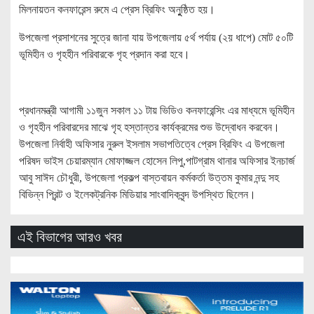
মিলনায়তন কনফারেন্স রুমে এ প্রেস ব্রিফিং অনুুষ্ঠিত হয়।
উপজেলা প্রসাশনের সুত্রে জানা যায় উপজেলায় ৫র্থ পর্যায় (২য় ধাপে) মোট ৫০টি
ভূমিহীন ও গৃহহীন পরিবারকে গৃহ প্রদান করা হবে।
প্রধানমন্ত্রী আগামী ১১জুন সকাল ১১ টায় ভিডিও কনফারেন্সিং এর মাধ্যমে ভূমিহীন
ও গৃহহীন পরিবারদের মাঝে গৃহ হস্তান্তর কার্যক্রমের শুভ উদ্বোধন করবেন।
উপজেলা নির্বাহী অফিসার নুরুল ইসলাম সভাপতিত্বে প্রেস ব্রিফিং এ উপজেলা
পরিষদ ভাইস চেয়ারম্যান মোফাজ্জল হোসেন লিপু,পাটগ্রাম থানার অফিসার ইনচার্জ
আবু সাঈদ চৌধুরী, উপজেলা প্রকল্প বাস্তবায়ন কর্মকর্তা উত্তম কুমার নন্দু সহ
বিভিন্ন প্রিন্ট ও ইলেকট্রনিক মিডিয়ার সাংবাদিকবৃন্দ উপস্থিত ছিলেন।
এই বিভাগের আরও খবর