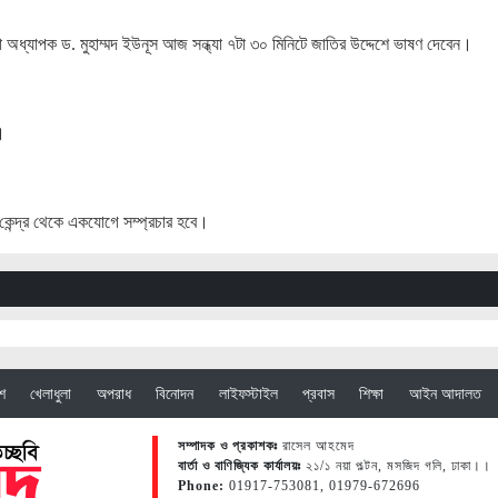
্টা অধ্যাপক ড. মুহাম্মদ ইউনূস আজ সন্ধ্যা ৭টা ৩০ মিনিটে জাতির উদ্দেশে ভাষণ দেবেন।
।
রাম কেন্দ্র থেকে একযোগে সম্প্রচার হবে।
েশ
খেলাধুলা
অপরাধ
বিনোদন
লাইফস্টাইল
প্রবাস
শিক্ষা
আইন আদালত
সম্পাদক ও প্রকাশকঃ
রাসেল আহমেদ
বার্তা ও বাণিজ্যিক কার্যালয়ঃ
২১/১ নয়া পল্টন, মসজিদ গলি, ঢাকা।।
Phone:
01917-753081, 01979-672696