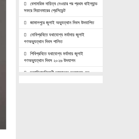
বেসামরিক দায়িত্ব নেওয়ার পর প্রথম থাইল্যান্ড
সফরে মিয়ানমারের প্রেসিডেন্ট
জামালপুরে জুলাই অভ্যুত্থান দিবস উদযাপিত
নোবিপ্রবিতে যথাযোগ্য মর্যাদায় জুলাই
গণঅভ্যুত্থান দিবস পালিত
পিবিপ্রবিতে যথাযোগ্য মর্যাদায় জুলাই
গণঅভ্যুত্থান দিবস ২০২৬ উদযাপন
ফ্যাসিবাদবিরোধী আন্দোলনে হত্যাকাণ্ডের
বিচার হবে স্বচ্ছ, নিরপেক্ষ ও বিশ্বাসযোগ্য :
প্রধানমন্ত্রী
জুলাই শহিদ পরিবার ও যোদ্ধাদের মর্যাদা নিশ্চিত
করা সরকারের পবিত্র দায়িত্ব: ভারপ্রাপ্ত রাষ্ট্রপতি
জুলাই স্মৃতি জাদুঘরের দুয়ার খুলেছে, উদ্বোধন
করলেন প্রধানমন্ত্রী
উচ্চশিক্ষার দ্বার খুলতে ‘ওভারসীজ এডুকেয়ার’