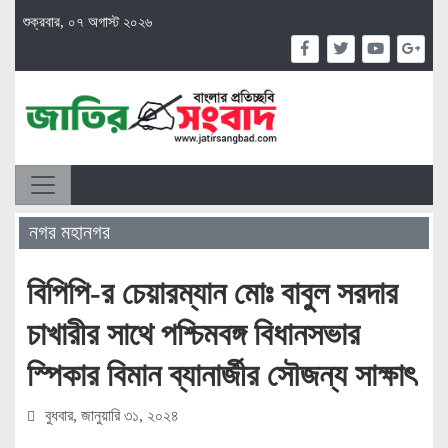
শুক্রবার, ০৭ অগাস্ট ২০২৬
নগর মহানগর
বিপিপি-র চেয়ারম্যান মোঃ বাবুল সরদার
চাখারীর সাথে পশ্চিমবঙ্গ বিধানসভার
স্পিকার বিমান ব্যানার্জীর সৌজন্য সাক্ষাৎ
বুধবার, জানুয়ারি ৩১, ২০২৪