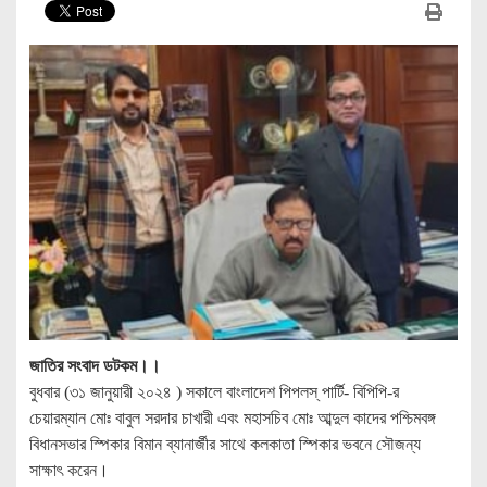
জাতির সংবাদ ডটকম।।
বুধবার (৩১ জানুয়ারী ২০২৪ ) সকালে বাংলাদেশ পিপলস্ পার্টি- বিপিপি-র
চেয়ারম্যান মোঃ বাবুল সরদার চাখারী এবং মহাসচিব মোঃ আব্দুল কাদের পশ্চিমবঙ্গ
বিধানসভার স্পিকার বিমান ব্যানার্জীর সাথে কলকাতা স্পিকার ভবনে সৌজন্য
সাক্ষাৎ করেন।