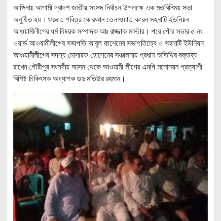
আঙ্গিনায় আগামী দ্বাদশ জাতীয় সংসদ নির্বাচন উপলক্ষে এক মতবিনিময় সভা
অনুষ্ঠিত হয়। শুরুতে পবিত্র কোরআন তেলাওয়াত করেন সহনাটি ইউনিয়ন
আওয়ামীলীগের ধর্ম বিষয়ক সম্পাদক আঃ রাজ্জাক মাস্টার। পরে পৌর সভার ৫ নং
ওয়ার্ড আওয়ামীলীগের সভাপতি আবুল কাশেমের সভাপতিত্বে ও সহনাটি ইউনিয়ন
আওয়ামীলীগের সদস্য মোসারফ হোসেনের সঞ্চালনায় প্রধান অতিথির বক্তব্য
রাখেন গৌরীপুর সংসদীয় আসন থেকে আওয়ামী লীগের এমপি মনোনয়ন প্রত্যাশী
বিশিষ্ট চিকিৎসক অধ্যাপক ডাঃ মতিউর রহমান।