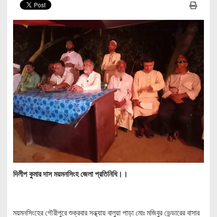
দিলীপ কুমার দাস ময়মনসিংহ জেলা প্রতিনিধি।।
ময়মনসিংহের গৌরীপুরে শুক্রবার সন্ধ্যায় বালুয়া পাড়া মোঃ মজিবুর ভেন্ডারের বাসার