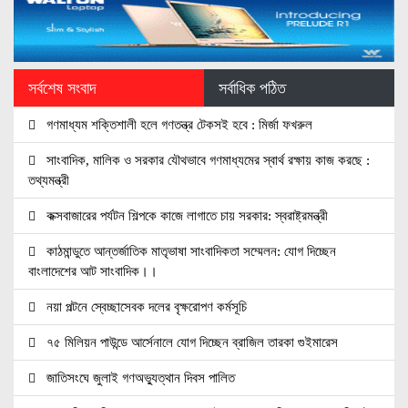
সর্বশেষ সংবাদ
সর্বাধিক পঠিত
গণমাধ্যম শক্তিশালী হলে গণতন্ত্র টেকসই হবে : মির্জা ফখরুল
সাংবাদিক, মালিক ও সরকার যৌথভাবে গণমাধ্যমের স্বার্থ রক্ষায় কাজ করছে :
তথ্যমন্ত্রী
কক্সবাজারের পর্যটন শিল্পকে কাজে লাগাতে চায় সরকার: স্বরাষ্ট্রমন্ত্রী
কাঠমান্ডুতে আন্তর্জাতিক মাতৃভাষা সাংবাদিকতা সম্মেলন: যোগ দিচ্ছেন
বাংলাদেশের আট সাংবাদিক।।
নয়া পল্টনে স্বেচ্ছাসেবক দলের বৃক্ষরোপণ কর্মসূচি
৭৫ মিলিয়ন পাউন্ডে আর্সেনালে যোগ দিচ্ছেন ব্রাজিল তারকা গুইমারেস
জাতিসংঘে জুলাই গণঅভ্যুত্থান দিবস পালিত