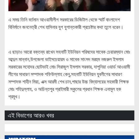
এ সময় তিনি বর্তমান আওয়ামীলীগ সরকারের ডিজিটাল থেকে স্মার্ট বাংলাদেশ
বিনির্মানে জননেত্রী শেখ হাসিনার যুগ যুগান্তকারী প্রচেষ্টার কথা তুলে ধরেন।
এ ছাড়াও আরো বক্তব্য রাখেন সহনাটি ইউনিয়ন পরিষদের সাবেক চেয়ারম্যান মোঃ
আব্দুল মান্নান,উপজেলা ভাইসচেয়ারম ও সাবেক সাংসদ মরহুম নজরুল ইসলাম
সরকারের সহোদর ছোটভাই মোঃ সিরাজুল ইসলাম সরকার, দাপুনিয়া ওয়ার্ড আওয়ামী
লীগের সাধারণ সম্পাদক শফিউল্লাহ কেনু,সহনাটি ইউনিয়ন যুবলীগের সাধারণ
সম্পাদক শাহীন মিয়া, এক্স আরমী শেখ চান,পাছার উচ্চ বিদ্যালয়ের সহকারী শিক্ষক
মোঃ শহিদুল্লাহ, ও অচিন্তপুর প্রাইমারী স্কুলের প্রধান শিক্ষক এনামুল হক
প্রমুখ।
এই বিভাগের আরও খবর