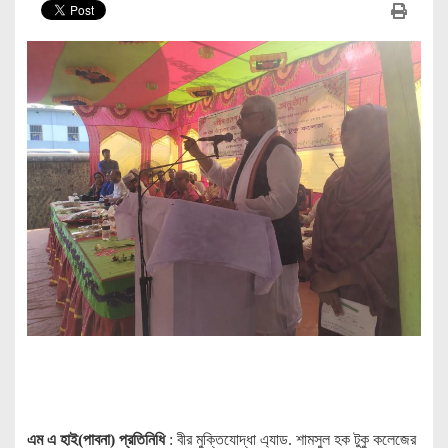
এম এ হাই(পাবনা) প্রতিনিধি
: বীর মুক্তিযোদ্ধা এ্যাড. শামসুল হক টুকু কলেজের