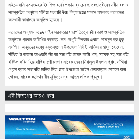
এইচএসসি ২০২৩-২৪ ইং শিক্ষাবর্ষের প্রথম ব্যাচের ছাত্রছাত্রীদের নবীন বরণ ও
সাংস্কৃতিক অনুষ্ঠান সাঁথিয়া সরকারি উচ্চ বিদ্যালয়ের সামনে মঙ্গলবার কলেজের
অস্থায়ী কার্যালয়ে অনুষ্ঠিত হয়েছে।
কলেজের অধ্যক্ষ আব্দুদ দাইন সরকারের সভাপতিত্বে নবীন বরণ ও সাংস্কৃতিক
অনুষ্ঠানে প্রধান অতিথির বক্তব্য দেন ডেপুটি স্পিকার এ্যাড. শামসুল হক টুকু
এমপি। অন্যদের মধ্যে বক্তব্যদেন উপজেলা নির্বাহী অফিসার মাসুদ হোসেন,
সাঁথিয়া উপজেলা আওয়ামী লীগের সভাপতি হাসান আলী খান, সাবেক সহ-সভাপতি
রবিউল করিম হিরু,সাঁথিয়া পৌরসভার সাবেক মেয়র মিরাজুল ইসলাম প্রাং, সাঁথিয়া
প্রেস ক্লাব সভাপতি মানিক মিয়া রানা উপজেলা ভাইস চেয়ারম্যান সোহেল রানা
খোকন, সাবেক কমান্ডার বীর মুক্তিযোদ্ধা আব্দুল লতিফ প্রমুখ।
এই বিভাগের আরও খবর