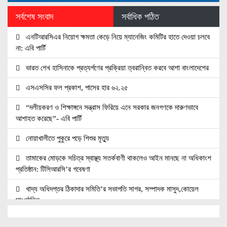
সর্বশেষ সংবাদ
সর্বাধিক পঠিত
এনটিআরসিএর নিয়োগ ক্ষমতা কেড়ে নিয়ে ম্যানেজিং কমিটির হাতে দেওয়া চলবে
না: এবি পার্টি
ভারত শেখ হাসিনাকে প্রত্যর্পণের প্রক্রিয়া ত্বরান্বিত করবে আশা বাংলাদেশের
এসএসসির ফল প্রকাশ, পাসের হার ৬২.২৫
“দলীয়করণ ও শিক্ষাঙ্গনে সন্ত্রাস ফিরিয়ে এনে সরকার জনগণকে দারুণভাবে
আশাহত করেছে”- এবি পার্টি
নোয়াখালীতে পুকুরে পড়ে শিশুর মৃত্যু
তামাকের মোড়কে সচিত্র স্বাস্থ্য সতর্কবাণী থাকলেও আইন মানছে না অধিকাংশ
প্রতিষ্ঠান: টিসিআরসি’র গবেষণা
খাদ্য অধিদপ্তর ঠিকাদার সমিতি’র সভাপতি সাগর, সম্পাদক মাসুদ,কোয়েল
সাংগঠনিক
মাতারবাড়ি কয়লাভিত্তিক বিদ্যুৎকেন্দ্র পরিদর্শন প্রধানমন্ত্রীর