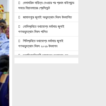
বেসামরিক দায়িত্ব নেওয়ার পর প্রথম থাইল্যান্ড
সফরে মিয়ানমারের প্রেসিডেন্ট
জামালপুরে জুলাই অভ্যুত্থান দিবস উদযাপিত
নোবিপ্রবিতে যথাযোগ্য মর্যাদায় জুলাই
গণঅভ্যুত্থান দিবস পালিত
পিবিপ্রবিতে যথাযোগ্য মর্যাদায় জুলাই
গণঅভ্যুত্থান দিবস ২০২৬ উদযাপন
ফ্যাসিবাদবিরোধী আন্দোলনে হত্যাকাণ্ডের
বিচার হবে স্বচ্ছ, নিরপেক্ষ ও বিশ্বাসযোগ্য :
প্রধানমন্ত্রী
জুলাই শহিদ পরিবার ও যোদ্ধাদের মর্যাদা নিশ্চিত
করা সরকারের পবিত্র দায়িত্ব: ভারপ্রাপ্ত রাষ্ট্রপতি
জুলাই স্মৃতি জাদুঘরের দুয়ার খুলেছে, উদ্বোধন
করলেন প্রধানমন্ত্রী
উচ্চশিক্ষার দ্বার খুলতে ‘ওভারসীজ এডুকেয়ার’