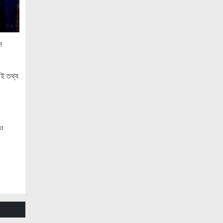
ও ‘এডু উইংস হাব’-এর নতুন যাত্রা
জুলাই সনদ বাস্তবায়নের দাবিতে মনোহরগঞ্জে
জামায়াতের গণমিছিল ও সমাবেশ
দ
সাপাহারে তুচ্ছ ঘটনায় দম্পতি কে পিটিয়ে জখম
এককালের আপোষহীন বিএনপি এখন
এই তথ্য
আপোসকামী হয়ে জনরায় উপেক্ষা করছে
মোবাইল রেডিয়েশনের কারণে কোনো ধরনের
স্বাস্থ্যঝুঁকি নেই : বিটিআরসি কমিশনার
 ও
জাতিসংঘের হিসাব ও সরকারি গেজেটের বাইরে
থাকা ৫৬৪ নিহতের পরিচয় প্রকাশের দাবি
বিসিআরএসের
আগামী ৭ আগস্ট অনুরাগের প্রথম
প্রতিষ্ঠাবার্ষিকী
গণভোটের রায়ের আলোকে জুলাই জাতীয় সনদ
বাস্তবায়ন করতে হবে – খেলাফত মজলিস