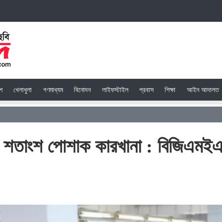
েশ
খেলাধুলা
গণমাধ্যম
বিনোদন
লাইফস্টাইল
প্রবাস
শিক্ষা
আইন আদালত
৫ শতাংশ পোশাক কারখানা : বিজিএমই