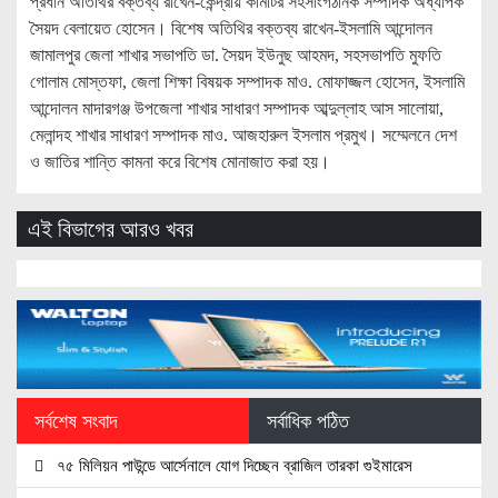
প্রধান অতিথির বক্তব্য রাখেন-কেন্দ্রীয় কমিটির সহসাংগঠনিক সম্পাদক অধ্যাপক
সৈয়দ বেলায়েত হোসেন। বিশেষ অতিথির বক্তব্য রাখেন-ইসলামি আন্দোলন
জামালপুর জেলা শাখার সভাপতি ডা. সৈয়দ ইউনুছ আহমদ, সহসভাপতি মুফতি
গোলাম মোস্তফা, জেলা শিক্ষা বিষয়ক সম্পাদক মাও. মোফাজ্জল হোসেন, ইসলামি
আন্দোলন মাদারগঞ্জ উপজেলা শাখার সাধারণ সম্পাদক আব্দুল্লাহ আস সালোয়া,
মেলান্দহ শাখার সাধারণ সম্পাদক মাও. আজহারুল ইসলাম প্রমুখ। সম্মেলনে দেশ
ও জাতির শান্তি কামনা করে বিশেষ মোনাজাত করা হয়।
এই বিভাগের আরও খবর
সর্বশেষ সংবাদ
সর্বাধিক পঠিত
৭৫ মিলিয়ন পাউন্ডে আর্সেনালে যোগ দিচ্ছেন ব্রাজিল তারকা গুইমারেস