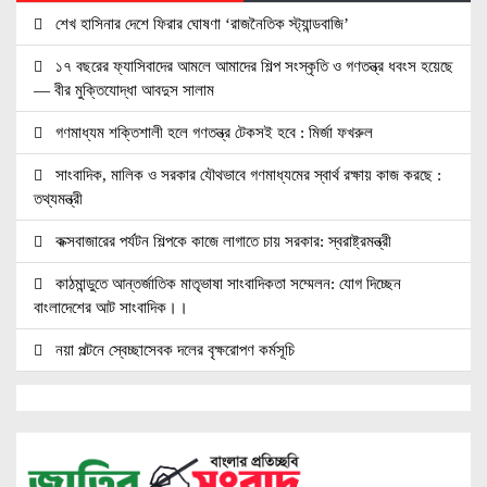
শেখ হাসিনার দেশে ফিরার ঘোষণা ‘রাজনৈতিক স্ট্যান্ডবাজি’
১৭ বছরের ফ্যাসিবাদের আমলে আমাদের শিল্প সংস্কৃতি ও গণতন্ত্র ধবংস হয়েছে
— বীর মুক্তিযোদ্ধা আবদুস সালাম
গণমাধ্যম শক্তিশালী হলে গণতন্ত্র টেকসই হবে : মির্জা ফখরুল
সাংবাদিক, মালিক ও সরকার যৌথভাবে গণমাধ্যমের স্বার্থ রক্ষায় কাজ করছে :
তথ্যমন্ত্রী
কক্সবাজারের পর্যটন শিল্পকে কাজে লাগাতে চায় সরকার: স্বরাষ্ট্রমন্ত্রী
কাঠমান্ডুতে আন্তর্জাতিক মাতৃভাষা সাংবাদিকতা সম্মেলন: যোগ দিচ্ছেন
বাংলাদেশের আট সাংবাদিক।।
নয়া পল্টনে স্বেচ্ছাসেবক দলের বৃক্ষরোপণ কর্মসূচি
৭৫ মিলিয়ন পাউন্ডে আর্সেনালে যোগ দিচ্ছেন ব্রাজিল তারকা গুইমারেস
জাতিসংঘে জুলাই গণঅভ্যুত্থান দিবস পালিত
বেসামরিক দায়িত্ব নেওয়ার পর প্রথম থাইল্যান্ড সফরে মিয়ানমারের প্রেসিডেন্ট