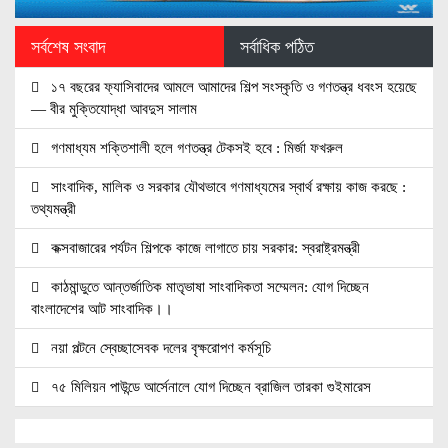
সর্বশেষ সংবাদ
সর্বাধিক পঠিত
১৭ বছরের ফ্যাসিবাদের আমলে আমাদের শিল্প সংস্কৃতি ও গণতন্ত্র ধবংস হয়েছে
— বীর মুক্তিযোদ্ধা আবদুস সালাম
গণমাধ্যম শক্তিশালী হলে গণতন্ত্র টেকসই হবে : মির্জা ফখরুল
সাংবাদিক, মালিক ও সরকার যৌথভাবে গণমাধ্যমের স্বার্থ রক্ষায় কাজ করছে :
তথ্যমন্ত্রী
কক্সবাজারের পর্যটন শিল্পকে কাজে লাগাতে চায় সরকার: স্বরাষ্ট্রমন্ত্রী
কাঠমান্ডুতে আন্তর্জাতিক মাতৃভাষা সাংবাদিকতা সম্মেলন: যোগ দিচ্ছেন
বাংলাদেশের আট সাংবাদিক।।
নয়া পল্টনে স্বেচ্ছাসেবক দলের বৃক্ষরোপণ কর্মসূচি
৭৫ মিলিয়ন পাউন্ডে আর্সেনালে যোগ দিচ্ছেন ব্রাজিল তারকা গুইমারেস
জাতিসংঘে জুলাই গণঅভ্যুত্থান দিবস পালিত