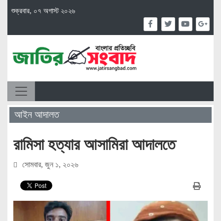
শুক্রবার, ০৭ অগাস্ট ২০২৬
আইন আদালত
রামিসা হত্যার আসামিরা আদালতে
সোমবার, জুন ১, ২০২৬