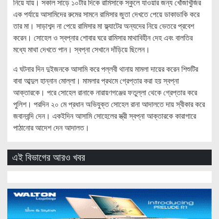
নিয়ে যায়। সকাল সাড়ে ১০টার দিকে রামিসাকে স্কুলে যাওয়ার জন্য খোঁজাখুঁজির
এক পর্যায়ে আসামিদের রুমের সামনে রামিসার জুতা দেখতে পেয়ে ডাকাডাকি করে
তার মা। সাড়াশব্দ না পেয়ে রামিসার মা ফ্ল্যাটের অন্যদের নিয়ে ভেতরে প্রবেশ
করেন। সোহেল ও স্বপ্নার শোবার ঘরে রামিসার মাথাবিহীন দেহ এবং বালতির
মধ্যে মাথা দেখতে পান। স্বপ্না সেখানে দাঁড়িয়ে ছিলেন।
এ ঘটনার দিন দুইজনকে আসামি করে পল্লবী থানায় মামলা দায়ের করেন শিশুটির
বাবা আব্দুল হান্নান মোল্লা। মামলার প্রথমে গ্রেপ্তার করা হয় স্বপ্না
আক্তারকে। পরে সোহেল রানাকে নারায়ণগঞ্জের ফতুল্লা থেকে গ্রেপ্তার করে
পুলিশ। পরদিন ২০ মে প্রধান অভিযুক্ত সোহেল রানা আদালতে দায় স্বীকার করে
জবানবন্দি দেন। একইদিন আসামি সোহেলের স্ত্রী স্বপ্না আক্তারকে কারাগারে
পাঠানোর আদেশ দেন আদালত।
এই বিভাগের আরও খবর