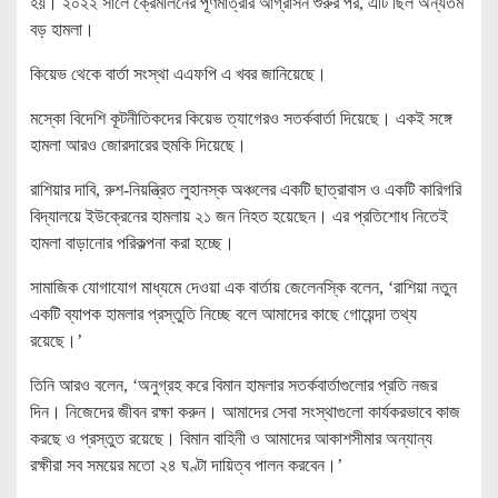
হয়। ২০২২ সালে ক্রেমলিনের পূর্ণমাত্রার আগ্রাসন শুরুর পর, এটি ছিল অন্যতম
বড় হামলা।
কিয়েভ থেকে বার্তা সংস্থা এএফপি এ খবর জানিয়েছে।
মস্কো বিদেশি কূটনীতিকদের কিয়েভ ত্যাগেরও সতর্কবার্তা দিয়েছে। একই সঙ্গে
হামলা আরও জোরদারের হুমকি দিয়েছে।
রাশিয়ার দাবি, রুশ-নিয়ন্ত্রিত লুহানস্ক অঞ্চলের একটি ছাত্রাবাস ও একটি কারিগরি
বিদ্যালয়ে ইউক্রেনের হামলায় ২১ জন নিহত হয়েছেন। এর প্রতিশোধ নিতেই
হামলা বাড়ানোর পরিকল্পনা করা হচ্ছে।
সামাজিক যোগাযোগ মাধ্যমে দেওয়া এক বার্তায় জেলেনস্কি বলেন, ‘রাশিয়া নতুন
একটি ব্যাপক হামলার প্রস্তুতি নিচ্ছে বলে আমাদের কাছে গোয়েন্দা তথ্য
রয়েছে।’
তিনি আরও বলেন, ‘অনুগ্রহ করে বিমান হামলার সতর্কবার্তাগুলোর প্রতি নজর
দিন। নিজেদের জীবন রক্ষা করুন। আমাদের সেবা সংস্থাগুলো কার্যকরভাবে কাজ
করছে ও প্রস্তুত রয়েছে। বিমান বাহিনী ও আমাদের আকাশসীমার অন্যান্য
রক্ষীরা সব সময়ের মতো ২৪ ঘণ্টা দায়িত্ব পালন করবেন।’