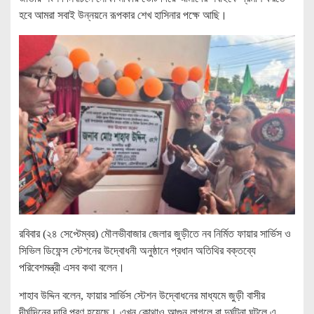
হবে আমরা সবাই উন্নয়নে রূপকার শেখ হাসিনার পক্ষে আছি।
রবিবার (২৪ সেপ্টেম্বর) মৌলভীবাজার জেলার জুড়ীতে নব নির্মিত ফায়ার সার্ভিস ও
সিভিল ডিফেন্স স্টেশনের উদ্বোধনী অনুষ্ঠানে প্রধান অতিথির বক্তব্যে
পরিবেশমন্ত্রী এসব কথা বলেন।
শাহাব উদ্দিন বলেন, ফায়ার সার্ভিস স্টেশন উদ্বোধনের মাধ্যমে জুড়ী বাসীর
দীর্ঘদিনের দাবি পূরণ হয়েছে। এখন কোথাও আগুন লাগলে বা দুর্ঘটনা ঘটলে এ