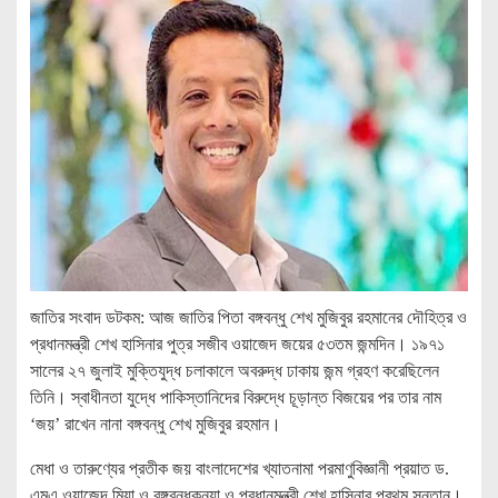
জাতির সংবাদ ডটকম: আজ জাতির পিতা বঙ্গবন্ধু শেখ মুজিবুর রহমানের দৌহিত্র ও
প্রধানমন্ত্রী শেখ হাসিনার পুত্র সজীব ওয়াজেদ জয়ের ৫৩তম জন্মদিন। ১৯৭১
সালের ২৭ জুলাই মুক্তিযুদ্ধ চলাকালে অবরুদ্ধ ঢাকায় জন্ম গ্রহণ করেছিলেন
তিনি। স্বাধীনতা যুদ্ধে পাকিস্তানিদের বিরুদ্ধে চূড়ান্ত বিজয়ের পর তার নাম
‘জয়’ রাখেন নানা বঙ্গবন্ধু শেখ মুজিবুর রহমান।
মেধা ও তারুণ্যের প্রতীক জয় বাংলাদেশের খ্যাতনামা পরমাণুবিজ্ঞানী প্রয়াত ড.
এমএ ওয়াজেদ মিয়া ও বঙ্গবন্ধুকন্যা ও প্রধানমন্ত্রী শেখ হাসিনার প্রথম সন্তান।