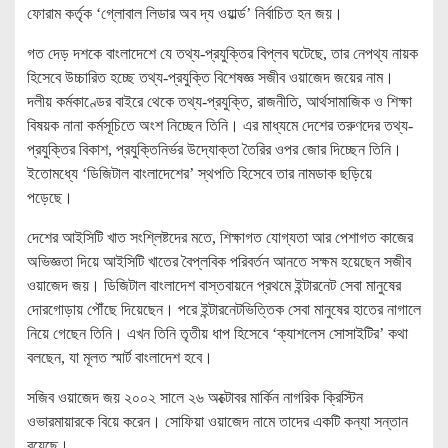
ফোরাম কর্তৃক ‘গ্লোবাল লিডার অব দ্য ওয়ার্ল্ড’ নির্বাচিত হন জয়।
গত দেড় দশকে বাংলাদেশে যে তথ্য-প্রযুক্তির বিপ্লব ঘটেছে, তার নেপথ্য নায়ক
হিসেবে উচ্চারিত হচ্ছে তথ্য-প্রযুক্তি বিশেষজ্ঞ সজীব ওয়াজেদ জয়ের নাম।
দলীয় কর্মকাণ্ডের বাইরে থেকে তথ্য-প্রযুক্তি, রাজনীতি, আর্থসামাজিক ও শিক্ষা
বিষয়ক নানা কর্মসূচিতে অংশ নিচ্ছেন তিনি। এর মাধ্যমে দেশের তরুণদের তথ্য-
প্রযুক্তির বিকাশ, প্রযুক্তিনির্ভর উদ্যোক্তা তৈরির ওপর জোর দিচ্ছেন তিনি।
ইতোমধ্যে ‘ডিজিটাল বাংলাদেশের’ স্থপতি হিসেবে তার নামডাক ছড়িয়ে
পড়েছে।
দেশের আইসিটি খাত সংশ্লিষ্টদের মতে, শিক্ষাগত যোগ্যতা আর পেশাগত কাজের
অভিজ্ঞতা দিয়ে আইসিটি খাতের বৈপ্লবিক পরিবর্তন আনতে সক্ষম হয়েছেন সজীব
ওয়াজেদ জয়। ডিজিটাল বাংলাদেশ বাস্তবায়নে প্রথমে ইন্টারনেট সেবা মানুষের
দোরগোড়ায় পৌঁছে দিয়েছেন। পরে ইন্টারনেটভিত্তিক সেবা মানুষের হাতের নাগালে
নিয়ে গেছেন তিনি। এখন তিনি তৃতীয় ধাপ হিসেবে ‘ক্যাশলেস সোসাইটির’ কথা
বলছেন, যা মূলত স্মার্ট বাংলাদেশ হবে।
সজিব ওয়াজেদ জয় ২০০২ সালে ২৬ অক্টোবর মার্কিন নাগরিক ক্রিস্টিন
ওভারমায়ারকে বিয়ে করেন। সোফিয়া ওয়াজেদ নামে তাদের একটি কন্যা সন্তান
রয়েছে।