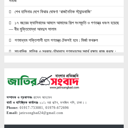
সমাজ
শেখ হাসিনার দেশে ফিরার ঘোষণা ‘রাজনৈতিক স্ট্যান্ডবাজি’
১৭ বছরের ফ্যাসিবাদের আমলে আমাদের শিল্প সংস্কৃতি ও গণতন্ত্র ধবংস হয়েছে
— বীর মুক্তিযোদ্ধা আবদুস সালাম
গণমাধ্যম শক্তিশালী হলে গণতন্ত্র টেকসই হবে : মির্জা ফখরুল
সাংবাদিক, মালিক ও সরকার যৌথভাবে গণমাধ্যমের স্বার্থ রক্ষায় কাজ করছে :
তথ্যমন্ত্রী
কক্সবাজারের পর্যটন শিল্পকে কাজে লাগাতে চায় সরকার: স্বরাষ্ট্রমন্ত্রী
কাঠমান্ডুতে আন্তর্জাতিক মাতৃভাষা সাংবাদিকতা সম্মেলন: যোগ দিচ্ছেন
বাংলাদেশের আট সাংবাদিক।।
নয়া পল্টনে স্বেচ্ছাসেবক দলের বৃক্ষরোপণ কর্মসূচি
সম্পাদক ও প্রকাশকঃ
রাসেল আহমেদ
বার্তা ও বাণিজ্যিক কার্যালয়ঃ
২১/১ নয়া পল্টন, মসজিদ গলি, ঢাকা।।
Phone:
01917-753081, 01979-672696
৭৫ মিলিয়ন পাউন্ডে আর্সেনালে যোগ দিচ্ছেন ব্রাজিল তারকা গুইমারেস
Email:
jatirsongbad24@gmail.com
জাতিসংঘে জুলাই গণঅভ্যুত্থান দিবস পালিত