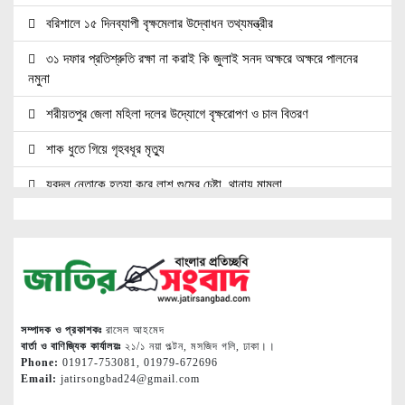
বরিশালে ১৫ দিনব্যাপী বৃক্ষমেলার উদ্বোধন তথ্যমন্ত্রীর
৩১ দফার প্রতিশ্রুতি রক্ষা না করাই কি জুলাই সনদ অক্ষরে অক্ষরে পালনের
নমুনা
শরীয়তপুর জেলা মহিলা দলের উদ্যোগে বৃক্ষরোপণ ও চাল বিতরণ
শাক ধুতে গিয়ে গৃহবধূর মৃত্যু
যুবদল নেতাকে হত্যা করে লাশ গুমের চেষ্টা, থানায় মামলা
জামালপুর এপির উদ্যোগে বিশ্ব মাতৃদুগ্ধ সপ্তাহ পালিত
স্বেচ্ছাসেবক দল নেতা বিল্লাল হত্যায় সাবেক কাউন্সিলর হাবিব গ্রেপ্তার
নোয়াখালীতে তিন হত্যা মামলার আসামি গ্রেপ্তার
জুলাই যোদ্ধাদের সিএনজি অটোরিকশা ও রিকশা উপহার দিলেন প্রধানমন্ত্রী
সম্পাদক ও প্রকাশকঃ
রাসেল আহমেদ
তারেক রহমান
বার্তা ও বাণিজ্যিক কার্যালয়ঃ
২১/১ নয়া পল্টন, মসজিদ গলি, ঢাকা।।
Phone:
01917-753081, 01979-672696
Email:
jatirsongbad24@gmail.com
জ্বালানি সেক্টরকে অস্থিতিশীল করার চেষ্টা করছে একটি চক্র: প্রধানমন্ত্রী