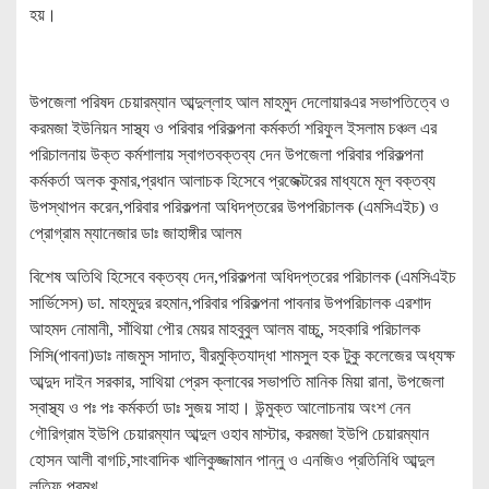
হয়।
উপজেলা পরিষদ চেয়ারম্যান আব্দুল্লাহ আল মাহমুদ দেলোয়ারএর সভাপতিত্বে ও
করমজা ইউনিয়ন সাস্থ্য ও পরিবার পরিকল্পনা কর্মকর্তা শরিফুল ইসলাম চঞ্চল এর
পরিচালনায় উক্ত কর্মশালায় স্বাগতবক্তব্য দেন উপজেলা পরিবার পরিকল্পনা
কর্মকর্তা অলক কুমার,প্রধান আলাচক হিসেবে প্রজেক্টরের মাধ্যমে মূল বক্তব্য
উপস্থাপন করেন,পরিবার পরিকল্পনা অধিদপ্তরের উপপরিচালক (এমসিএইচ) ও
প্রােগ্রাম ম্যানেজার ডাঃ জাহাঙ্গীর আলম
বিশেষ অতিথি হিসেবে বক্তব্য দেন,পরিকল্পনা অধিদপ্তরের পরিচালক (এমসিএইচ
সার্ভিসেস) ডা. মাহমুদুর রহমান,পরিবার পরিকল্পনা পাবনার উপপরিচালক এরশাদ
আহমদ নোমানী, সাঁথিয়া পৌর মেয়র মাহবুবুল আলম বাচ্চু, সহকারি পরিচালক
সিসি(পাবনা)ডাঃ নাজমুস সাদাত, বীরমুক্তিযাদ্ধা শামসুল হক টুকু কলেজের অধ্যক্ষ
আব্দুদ দাইন সরকার, সাথিয়া প্রেস ক্লাবের সভাপতি মানিক মিয়া রানা, উপজেলা
স্বাস্থ্য ও পঃ পঃ কর্মকর্তা ডাঃ সুজয় সাহা। উন্মুক্ত আলোচনায় অংশ নেন
গৌরিগ্রাম ইউপি চেয়ারম্যান আব্দুল ওহাব মাস্টার, করমজা ইউপি চেয়ারম্যান
হোসন আলী বাগচি,সাংবাদিক খালিকুজ্জামান পান্নু ও এনজিও প্রতিনিধি আব্দুল
লতিফ প্রমুখ