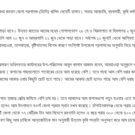
 জানান জেলা প্রশাসক (ডিসি) খালিদ মেহেদী হাসান। সভায় আমচাষি, ব্যবসায়ী, কৃষি কর্মক
াড়া যাবে। উন্নত জাতের আমের মধ্যে গোপালভোগ ২৮ মে ও খিরসাপাত বা হিমসাগর ২ জু
 ফজলি আম ২০ জুন ও আম্রপালি ২২ জুন থেকে পাড়া যাবে। সর্বশেষ ১০ জুলাই থেকে আশ্বিনা
ওয়া, তাপমাত্রা, বৃষ্টিপাতসহ বিশেষ কারণে সংশ্লিষ্ট উপজেলা প্রশাসনের অনুমতি নিয়ে 
ম্প্রসারণ অধিদফতর কার্যালয়ের উপ-পরিচালক আবুল কালাম আজাদ বলেন, আবহাওয়া অনুকূলে 
েছে। বাগানের গাছগুলোতে গতবারের চেয়ে আম ধরেছে বেশি। তবে গাছে আম বেশি ধরার কা
রণে আমের আকার এবার কিছুটা ছোট হতে পারে। আমের আকার ছোট হলেও গাছে আম বেশি ধরা
ায় সাত হাজার হেক্টর জমিতে বেশি চাষ হয়। তবে আমাদের আম বাগানগুলো নতুন হওযায় এতে 
 হলেও আম উৎপাদনে নওগাঁ জেলা প্রথম স্থান দখল করেছে। চাঁপাইনবাবগঞ্জ থেকে প্রায় 
ঁ জেলা থেকে ৭৭ মেট্রিক টান আম বিদেশে রফতানি হলেও এ বছর প্রায় ৩০০ থেকে ৪০০ মে
শ কিছু আম চাষিকে আন্তর্জাতিক মান অনুযায়ী উত্তম কৃষি পদ্ধতি অনুসরণ করে আম চাষে