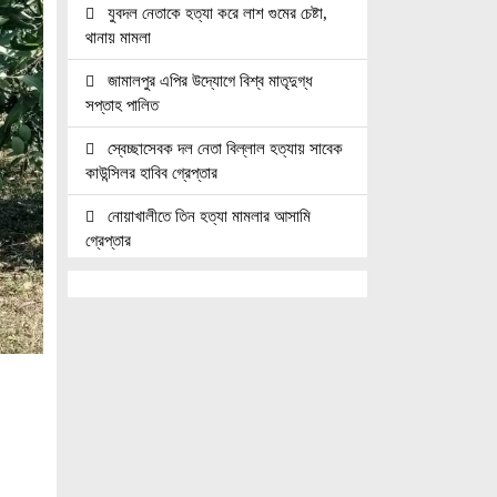
যুবদল নেতাকে হত্যা করে লাশ গুমের চেষ্টা,
থানায় মামলা
জামালপুর এপির উদ্যোগে বিশ্ব মাতৃদুগ্ধ
সপ্তাহ পালিত
স্বেচ্ছাসেবক দল নেতা বিল্লাল হত্যায় সাবেক
কাউন্সিলর হাবিব গ্রেপ্তার
নোয়াখালীতে তিন হত্যা মামলার আসামি
গ্রেপ্তার
জুলাই যোদ্ধাদের সিএনজি অটোরিকশা ও
রিকশা উপহার দিলেন প্রধানমন্ত্রী তারেক রহমান
জ্বালানি সেক্টরকে অস্থিতিশীল করার চেষ্টা
করছে একটি চক্র: প্রধানমন্ত্রী
নোয়াখালীতে ৯৭৯০ ইয়াবাসহ দুই পাচারকারী
গ্রেপ্তার
নোয়াখালীতে সিএনজিতে ১১ কেজি গাঁজা,