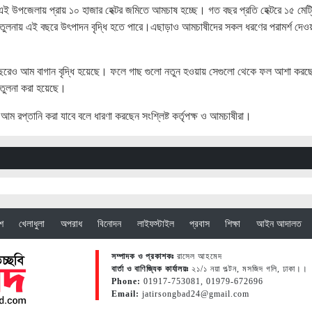
ই উপজেলায় প্রায় ১০ হাজার হেক্টর জমিতে আমচাষ হচ্ছে। গত বছর প্রতি হেক্টরে ১৫ মেট্
নায় এই বছরে উৎপাদন বৃদ্ধি হতে পারে।এছাড়াও আমচাষীদের সকল ধরণের পরামর্শ দেওয়া
ছরেও আম বাগান বৃদ্ধি হয়েছে। ফলে গাছ গুলো নতুন হওয়ায় সেগুলো থেকে ফল আশা করছ
 তুলনা করা হয়েছে।
আম রপ্তানি করা যাবে বলে ধারণা করছেন সংশ্লিষ্ট কর্তৃপক্ষ ও আমচাষীরা।
েশ
খেলাধুলা
অপরাধ
বিনোদন
লাইফস্টাইল
প্রবাস
শিক্ষা
আইন আদালত
সম্পাদক ও প্রকাশকঃ
রাসেল আহমেদ
বার্তা ও বাণিজ্যিক কার্যালয়ঃ
২১/১ নয়া পল্টন, মসজিদ গলি, ঢাকা।।
Phone:
01917-753081, 01979-672696
Email:
jatirsongbad24@gmail.com