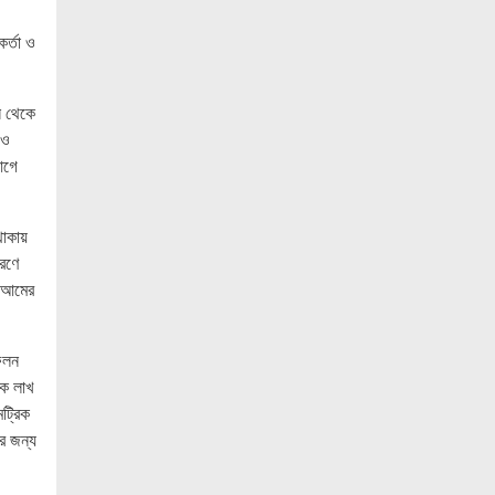
গ্রেপ্তার ১
র্তা ও
নোয়াখালীতে বিএনপি নেতাকে গুলি, লাগল
সহযোগীর বুকে
ন থেকে
দলকে সুসংগঠিত ও জনমুখী করতে নেতাকর্মীদের
 ও
ঐক্যবদ্ধ হওয়ার আহ্বান শ্রীমঙ্গলের এমপি
আগে
মুজিবের
মৃত্যুদন্ডপ্রাপ্ত হাসিনার হুমকি ধমকির দায়
থাকায়
ভারতের সরকার এড়াতে পারে না : লেবার পার্টির
রণে
চেয়ারম্যান ডাঃ ইরান
য় আমের
অ্যামাজন নতুন ডেটা সেন্টার গ্যাসভিত্তিক
বিদ্যুৎকেন্দ্র নির্মাণে
ফলন
জ্বালানি সংকট মোকাবিলায় সরকার সর্বোচ্চ
এক লাখ
চেষ্টা চালিয়ে যাচ্ছে: প্রধানমন্ত্রী
ট্রিক
র জন্য
বাজার সিন্ডিকেট ও মজুতদারি করলেই কঠোর
ব্যবস্থা: আইনমন্ত্রী