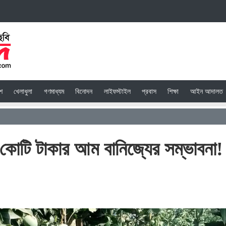
েশ
খেলাধুলা
গণমাধ্যম
বিনোদন
লাইফস্টাইল
প্রবাস
শিক্ষা
আইন আদালত
 কোটি টাকার আম বানিজ্যের সম্ভাবনা!