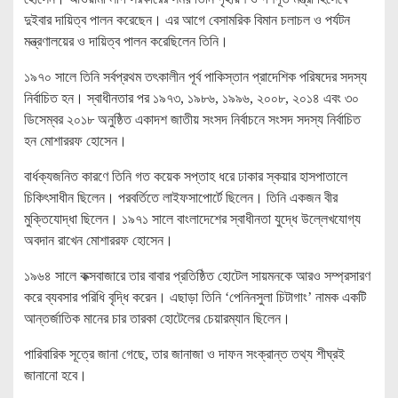
দুইবার দায়িত্ব পালন করেছেন। এর আগে বেসামরিক বিমান চলাচল ও পর্যটন
মন্ত্রণালয়ের ও দায়িত্ব পালন করেছিলেন তিনি।
১৯৭০ সালে তিনি সর্বপ্রথম তৎকালীন পূর্ব পাকিস্তান প্রাদেশিক পরিষদের সদস্য
নির্বাচিত হন। স্বাধীনতার পর ১৯৭৩, ১৯৮৬, ১৯৯৬, ২০০৮, ২০১৪ এবং ৩০
ডিসেম্বর ২০১৮ অনুষ্ঠিত একাদশ জাতীয় সংসদ নির্বাচনে সংসদ সদস্য নির্বাচিত
হন মোশাররফ হোসেন।
বার্ধক্যজনিত কারণে তিনি গত কয়েক সপ্তাহ ধরে ঢাকার স্কয়ার হাসপাতালে
চিকিৎসাধীন ছিলেন। পরবর্তিতে লাইফসাপোর্টে ছিলেন। তিনি একজন বীর
মুক্তিযোদ্ধা ছিলেন। ১৯৭১ সালে বাংলাদেশের স্বাধীনতা যুদ্ধে উল্লেখযোগ্য
অবদান রাখেন মোশাররফ হোসেন।
১৯৬৪ সালে কক্সবাজারে তার বাবার প্রতিষ্ঠিত হোটেল সায়মনকে আরও সম্প্রসারণ
করে ব্যবসার পরিধি বৃদ্ধি করেন। এছাড়া তিনি ‘পেনিনসুলা চিটাগাং’ নামক একটি
আন্তর্জাতিক মানের চার তারকা হোটেলের চেয়ারম্যান ছিলেন।
পারিবারিক সূত্রে জানা গেছে, তার জানাজা ও দাফন সংক্রান্ত তথ্য শীঘ্রই
জানানো হবে।