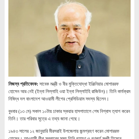
নিজস্ব প্রতিবেদক:
সাবেক মন্ত্রী ও বীর মুক্তিযোদ্ধা ইঞ্জিনিয়ার মোশাররফ
হোসেন আর নেই (ইন্না লিল্লাহি ওয়া ইন্না লিল্লাইহি রাজিউন)। তিনি কার্যক্রম
নিষিদ্ধ দল বাংলাদেশ আওয়ামী লীগের প্রেসিডিয়াম সদস্য ছিলেন।
বুধবার (১৩ মে) সকাল ১০টায় ঢাকার স্কয়ার হাসপাতালে শেষ নিশ্বাস ত্যাগ করেন
তিনি। তার পরিবার সূত্রে এ তথ্য জানা গেছে।
১৯৪৩ সালের ১২ জানুয়ারি মীরসরাই উপজেলায় জন্মগ্রহণ করেন মোশাররফ
হোসেন। আওয়ামী লীগ সরকারের সময় তিনি গৃহায়ণ ও গণপূর্ত মন্ত্রী হিসেবে