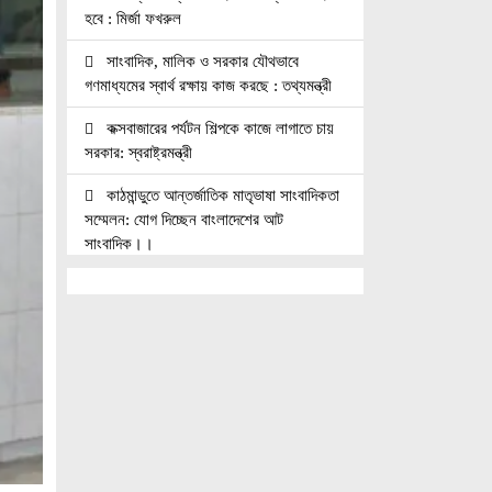
হবে : মির্জা ফখরুল
সাংবাদিক, মালিক ও সরকার যৌথভাবে
গণমাধ্যমের স্বার্থ রক্ষায় কাজ করছে : তথ্যমন্ত্রী
কক্সবাজারের পর্যটন শিল্পকে কাজে লাগাতে চায়
সরকার: স্বরাষ্ট্রমন্ত্রী
কাঠমান্ডুতে আন্তর্জাতিক মাতৃভাষা সাংবাদিকতা
সম্মেলন: যোগ দিচ্ছেন বাংলাদেশের আট
সাংবাদিক।।
নয়া পল্টনে স্বেচ্ছাসেবক দলের বৃক্ষরোপণ
কর্মসূচি
৭৫ মিলিয়ন পাউন্ডে আর্সেনালে যোগ দিচ্ছেন
ব্রাজিল তারকা গুইমারেস
জাতিসংঘে জুলাই গণঅভ্যুত্থান দিবস পালিত
বেসামরিক দায়িত্ব নেওয়ার পর প্রথম থাইল্যান্ড
সফরে মিয়ানমারের প্রেসিডেন্ট