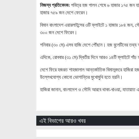
নিজস্ব প্রতিবেদক:
পবিত্র হজ পালন শেষে ৬ হাজার ১৭৫ জন হাজ
হাজার ৭৫৯ জন দেশে ফেরেন।
বিমান বাংলাদেশ এয়ারলাইন্সের ৩টি ফ্লাইটে ১ হাজার ১৮৪ জন, স
৩০০ জন দেশে ফিরেন।
শনিবার (৩০ মে) এসব হাজি দেশে পৌঁছান। হজ বুলেটিনের তথ্য 
এদিকে, রোববার (৩১ মে) দ্বিতীয় দিনে আরও ১৪টি ফ্লাইটে পাঁচ
দেশে ফিরে হজরত শাহজালাল আন্তর্জাতিক বিমানবন্দরে হাজিরা 
উল্লেখযোগ্য কোনো ভোগান্তির মুখোমুখি হতে হয়নি।
হাজিরা জানান, বাংলাদেশ ও সৌদি আরবে থাকা-খাওয়া, যাতায়াত এব
এই বিভাগের আরও খবর