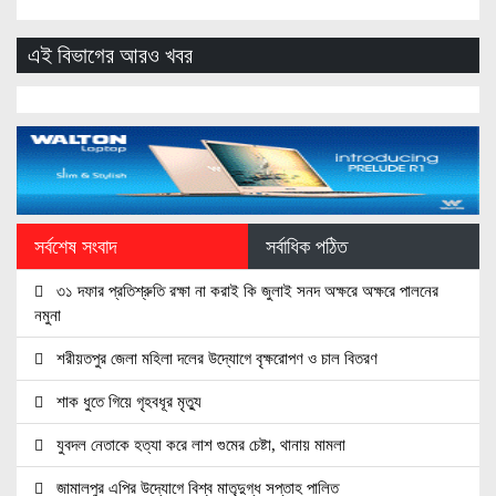
এই বিভাগের আরও খবর
সর্বশেষ সংবাদ
সর্বাধিক পঠিত
৩১ দফার প্রতিশ্রুতি রক্ষা না করাই কি জুলাই সনদ অক্ষরে অক্ষরে পালনের
নমুনা
শরীয়তপুর জেলা মহিলা দলের উদ্যোগে বৃক্ষরোপণ ও চাল বিতরণ
শাক ধুতে গিয়ে গৃহবধূর মৃত্যু
যুবদল নেতাকে হত্যা করে লাশ গুমের চেষ্টা, থানায় মামলা
জামালপুর এপির উদ্যোগে বিশ্ব মাতৃদুগ্ধ সপ্তাহ পালিত