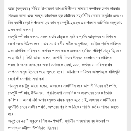
আজ (শুক্রবার) সাঁথিয়া উপজেলা আওয়ামীলীগের সাধারণ সম্পাদক তপন হায়দার
সানএর আম্মা এবং মরহুম মোজাম্মল হক মাষ্টারের সহধর্মিণীর দোয়ার অনুষ্ঠান এবং ৩
দিন ব্যাপী বেড়া উপজেলা ২য় কাব ক্যাম্পুরী-২০২৩ এর প্রধান অতিথির বক্তৃতায়
এসব কথা বলেন।
ডেপুটি স্পীকার বলেন- সকল ধর্মের মানুষকে স্রষ্টার প্রতি আনুগত্য ও বিশ্বাস
রেখে বেড়ে উঠতে হবে। এর সাথে ধর্মীয় সঠিক অনুশাসন, রাষ্ট্রের প্রতি দায়িত্ব
এবং নাগরিক দায়িত্ব ও কর্তব্য পালন করলে একজন ব্যক্তি পরিপূর্ণ মানুষ হিসেবে
গড়ে উঠে। তিনি আরও বলেন, আগামী দিনের উন্নত বাংলাদেশের দায়িত্ব
গ্রহণের জন্য আজকের তরুণ সমাজকে মেধা, মনন, কর্তব্য ও দায়িত্ববোধ
সম্পন্ন মানুষ হিসেবে গড়ে তুলতে হবে। আামাদের দায়িত্ব আল্লাহকে রাজিখুসি
রেখে জীবন পরিচালনা করা।
শামসুল হক টুকু আরো বলেন, আজকের স্কাউটস হবে আগামী দিনের রাষ্ট্রপতি,
ডেপুটি স্পীকার, ইউএনও, প্রথিতযশা সাংবাদিক ও জনগনের সেবক তৈরির
কারিগর। আমরা যদি অপরাধমুক্ত মাদক মুক্ত হতে চাই, এজন্য স্কাউটসের
মূলনীতি মেনে স্রষ্টার প্রতি, অপরের প্রতি ও নিজের প্রতি কর্তব্য পালন করতে
হবে।
অনুষ্ঠানে ২৫টি স্কুলের শিক্ষক-শিক্ষার্থী, স্থানীয় গন্যমান্য ব্যক্তিবর্গ ও
গণমাধ্যমকর্মীগণ উপস্থিত ছিলেন।