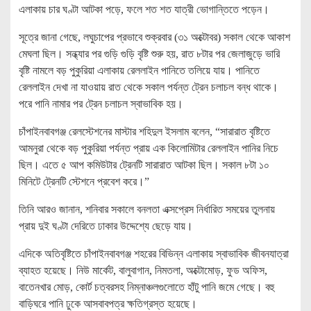
এলাকায় চার ঘণ্টা আটকা পড়ে, ফলে শত শত যাত্রী ভোগান্তিতে পড়েন।
সূত্রে জানা গেছে, লঘুচাপের প্রভাবে শুক্রবার (৩১ অক্টোবর) সকাল থেকে আকাশ
মেঘলা ছিল। সন্ধ্যার পর গুড়ি গুড়ি বৃষ্টি শুরু হয়, রাত ৮টার পর জেলাজুড়ে ভারি
বৃষ্টি নামলে বড় পুকুরিয়া এলাকায় রেললাইন পানিতে তলিয়ে যায়। পানিতে
রেললাইন দেখা না যাওয়ায় রাত থেকে সকাল পর্যন্ত ট্রেন চলাচল বন্ধ থাকে।
পরে পানি নামার পর ট্রেন চলাচল স্বাভাবিক হয়।
চাঁপাইনবাবগঞ্জ রেলস্টেশনের মাস্টার শহিদুল ইসলাম বলেন, “সারারাত বৃষ্টিতে
আমনুরা থেকে বড় পুকুরিয়া পর্যন্ত প্রায় এক কিলোমিটার রেললাইন পানির নিচে
ছিল। এতে ৫ আপ কমিউটার ট্রেনটি সারারাত আটকা ছিল। সকাল ৮টা ১০
মিনিটে ট্রেনটি স্টেশনে প্রবেশ করে।”
তিনি আরও জানান, শনিবার সকালে বনলতা এক্সপ্রেস নির্ধারিত সময়ের তুলনায়
প্রায় দুই ঘণ্টা দেরিতে ঢাকার উদ্দেশ্যে ছেড়ে যায়।
এদিকে অতিবৃষ্টিতে চাঁপাইনবাবগঞ্জ শহরের বিভিন্ন এলাকায় স্বাভাবিক জীবনযাত্রা
ব্যাহত হয়েছে। নিউ মার্কেট, বালুবাগান, নিমতলা, অক্টোমোড়, ফুড অফিস,
বাতেনখার মোড়, কোর্ট চত্বরসহ নিম্নাঞ্চলগুলোতে হাঁটু পানি জমে গেছে। বহু
বাড়িঘরে পানি ঢুকে আসবাবপত্র ক্ষতিগ্রস্ত হয়েছে।