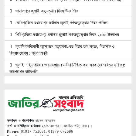
জামালপুরে জুলাই অভ্যুত্থান দিবস উদযাপিত
নোবিপ্রবিতে যথাযোগ্য মর্যাদায় জুলাই গণঅভ্যুত্থান দিবস পালিত
পিবিপ্রবিতে যথাযোগ্য মর্যাদায় জুলাই গণঅভ্যুত্থান দিবস ২০২৬ উদযাপন
ফ্যাসিবাদবিরোধী আন্দোলনে হত্যাকাণ্ডের বিচার হবে স্বচ্ছ, নিরপেক্ষ ও
বিশ্বাসযোগ্য : প্রধানমন্ত্রী
জুলাই শহিদ পরিবার ও যোদ্ধাদের মর্যাদা নিশ্চিত করা সরকারের পবিত্র দায়িত্ব:
ভারপ্রাপ্ত রাষ্ট্রপতি
জুলাই স্মৃতি জাদুঘরের দুয়ার খুলেছে, উদ্বোধন করলেন প্রধানমন্ত্রী
উচ্চশিক্ষার দ্বার খুলতে ‘ওভারসীজ এডুকেয়ার’ ও ‘এডু উইংস হাব’-এর নতুন
যাত্রা
জুলাই সনদ বাস্তবায়নের দাবিতে মনোহরগঞ্জে জামায়াতের গণমিছিল ও সমাবেশ
সম্পাদক ও প্রকাশকঃ
রাসেল আহমেদ
সাপাহারে তুচ্ছ ঘটনায় দম্পতি কে পিটিয়ে জখম
বার্তা ও বাণিজ্যিক কার্যালয়ঃ
২১/১ নয়া পল্টন, মসজিদ গলি, ঢাকা।।
Phone:
01917-753081, 01979-672696