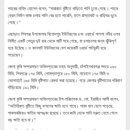
শহরের নাহিদ হোসেন বলেন, “সারারাত বৃষ্টিতে বাড়িতে পানি ঢুকে গেছে। শহরে
ড্রেন নির্মাণ কাজ চলায় পানি বের হতে পারেনি, ফলে রাস্তাঘাট ও বাড়িঘর ডুবে
গেছে।”
এছাড়াও শিবগঞ্জ উপজেলার বিনোদপুর ইউনিয়নের ৪নং ওয়ার্ডে পাগলা নদীর ওপর
নির্মিত একটি সেতুর দুই ধার থেকে মাটি সরে গেছে, যা চলাচলের জন্য ঝুঁকিপূর্ণ
হয়ে উঠেছে। ও কানসাট ইউনিয়নের বেশ কয়েকটি ওয়ার্ড পানিবন্দী হয়ে
পড়েছেন।
জেলা কৃষি সম্প্রসারণ অধিদপ্তরের তথ্য অনুযায়ী, চাঁপাইনবাবগঞ্জ সদরে ২৬০
মিমি, শিবগঞ্জে ১৭৫ মিমি, গোমস্তাপুরে ১৮০ মিমি, নাচোলে ১৭৫ মিমি ও
ভোলাহাটে ১৬৫ মিমি বৃষ্টিপাত রেকর্ড করা হয়েছে। গড়ে জেলার বৃষ্টিপাতের পরিমাণ
দাঁড়িয়েছে ১৯১ মিমি।
জেলা কৃষি সম্প্রসারণ অধিদপ্তরের উপ-পরিচালক ড. মো. ইয়াছিন আলী বলেন,
“অতিরিক্ত বৃষ্টিতে কিছু ফসলের ক্ষতি হতে পারে। পাকা ধান হেলে পড়েছে,
শাকসবজিরও ক্ষতির আশঙ্কা রয়েছে। তবে জমি থেকে পানি দ্রুত নেমে গেলে
বড় ক্ষতি হবে না।”