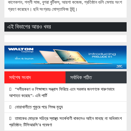
কালেকশন, পল্লী সাজ, বুশরা বুটিকস্, আয়শা কজেজ, প্রতিষ্ঠান গুলি মেলায় অংশ
গ্রহণ করেছেন। ছবি সংগ্রহঃ মোস্তাফিজ মিন্টু।
এই বিভাগের আরও খবর
সর্বশেষ সংবাদ
সর্বাধিক পঠিত
“দলীয়করণ ও শিক্ষাঙ্গনে সন্ত্রাস ফিরিয়ে এনে সরকার জনগণকে দারুণভাবে
আশাহত করেছে”- এবি পার্টি
নোয়াখালীতে পুকুরে পড়ে শিশুর মৃত্যু
তামাকের মোড়কে সচিত্র স্বাস্থ্য সতর্কবাণী থাকলেও আইন মানছে না অধিকাংশ
প্রতিষ্ঠান: টিসিআরসি’র গবেষণা