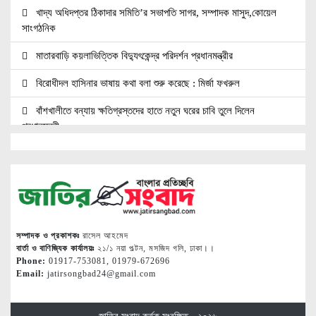
খাদ্য অধিদপ্তর ঠিকাদার সমিতি’র সভাপতি সাগর, সম্পাদক মাসুদ,কোয়েল
সাংগঠনিক
মাতারবাড়ি কয়লাভিত্তিক বিদ্যুৎকেন্দ্র পরিদর্শন প্রধানমন্ত্রীর
বিরোধীদল হাসিনার ভাষায় কথা বলা শুরু করেছে : মির্জা ফখরুল
বাঁশখালীতে বন্যায় ক্ষতিগ্রস্তদের হাতে নতুন ঘরের চাবি তুলে দিলেন
প্রধানমন্ত্রী
বরিশালে ১৫ দিনব্যাপী বৃক্ষমেলার উদ্বোধন তথ্যমন্ত্রীর
৩১ দফার প্রতিশ্রুতি রক্ষা না করাই কি জুলাই সনদ অক্ষরে অক্ষরে পালনের
নমুনা
শরীয়তপুর জেলা মহিলা দলের উদ্যোগে বৃক্ষরোপণ ও চাল বিতরণ
সম্পাদক ও প্রকাশকঃ
রাসেল আহমেদ
বার্তা ও বাণিজ্যিক কার্যালয়ঃ
২১/১ নয়া পল্টন, মসজিদ গলি, ঢাকা।।
শাক ধুতে গিয়ে গৃহবধূর মৃত্যু
Phone:
01917-753081, 01979-672696
Email:
jatirsongbad24@gmail.com
যুবদল নেতাকে হত্যা করে লাশ গুমের চেষ্টা, থানায় মামলা
জামালপুর এপির উদ্যোগে বিশ্ব মাতৃদুগ্ধ সপ্তাহ পালিত