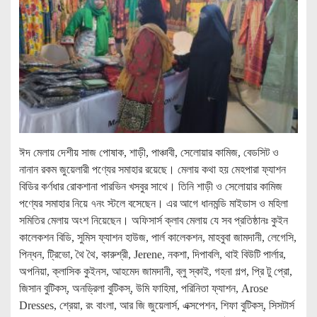
ঈদ মেলায় দেশীয় সাজ পোষাক, শাড়ী, পাঞ্চাবী, সেলোয়ার কামিজ, বেডসিট ও
নানান রকম জুয়েলারী পণ্যের সমাহার রয়েছে। মেলায় কথা হয় মেহপারা ফ্যাশন
বিডির কর্ণধার রোকশানা পারভিন খসবুর সাথে। তিনি শাড়ী ও সেলোয়ার কামিজ
পণ্যের সমাহার নিয়ে ৭নং স্টলে বসেছেন। এর আগে ধানমন্ডি মাইডাস ও মহিলা
সমিতির মেলায় অংশ নিয়েছেন। অফিসার্স ক্লাব মেলায় যে সব প্রতিষ্ঠানঃ কুইন
কালেকশন বিডি, সুমিস ফ্যাশন হাউজ, পার্ল কালেকশন, মাহবুবা জামদানী, লেগেসি,
পিন্ধন, ট্রিভো, থৈ থৈ, কারুশ্রী, Jerene, নকশা, দিপাবলি, থাই বিউটি পার্লার,
অপনিয়া, ক্লাসিক কুইনস, আহমেদ জামদানী, ব্লু স্কাই, গহনা গল্প, প্রি টু প্রো,
জিসান বুটিকস্, অনড্রিলা বুটিকস্, উমি ফাহিমা, পরিনিতা ফ্যাশন, Arose
Dresses, শ্রেয়া, রং বাংলা, আর জি জুয়েলার্স, এক্সপেশন, শিফা বুটিকস্, সিসটার্স