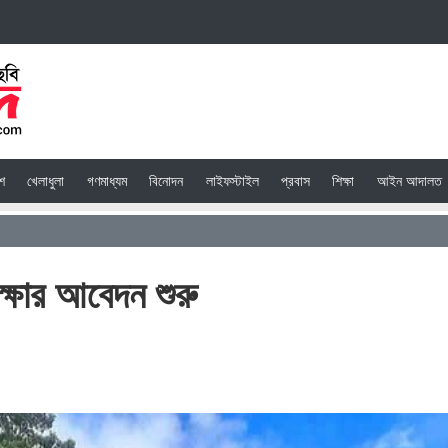
েশ
খেলাধুলা
গণমাধ্যম
বিনোদন
লাইফস্টাইল
প্রবাস
শিক্ষা
আইন আদালত
্ষার আবেদন শুরু