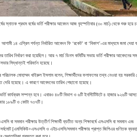
্ষের স্নাতক প্রথম বর্ষের ভর্তি পরীক্ষার আবেদন আজ বৃহস্পতিবার (৩০ মার্চ) থেকে শুরু হয়ে 
। আগামী ১৪ এপ্রিল পর্যন্ত নির্ধারিত আবেদন ফি ‘রকেট’ বা ‘বিকাশ’-এর মাধ্যমে জমা দেয়া 
নের তারিখ নির্ধারণ করা হয়েছিল। আর ৭ মার্চ ডিনস কমিটির সভায় ভর্তি পরীক্ষার আবেদনের স
ই সভার সিদ্ধান্তই পরিবর্তন হয়েছে।
 পরিচালক মোহাম্মদ খাইরুল ইসলাম বলেন, শিক্ষার্থীদের ফলাফলের তথ্য নেওয়া হয় সরকারি
েতে দেরি হয়েছে। এ কারণে আবেদনের তারিখ পেছানো হয়েছে।
্তি কার্যক্রম সম্পন্ন হবে। এবারও ৪৮টি বিভাগ ও ৬টি ইনস্টিটিউটে ৪ হাজার ৯২৬টি আসন
হাজার ১৮৯টি ও কোটা ৭৩৭টি।
বা সমমান পরীক্ষায় উত্তীর্ণ শিক্ষার্থী ব্যতীত অন্য শিক্ষাবর্ষে এসএসসি বা সমমান এবং
তাদের সর্বমোট [এমসিকিউ+এসএসসি ও এইচএসসি/সমমান পরীক্ষায় প্রাপ্ত জিপিএর গুণিতক ব্যবহ
করে মেধাতালিকা প্রস্তুত করা হবে।