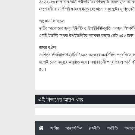
২০২২-২৩ শিক্ষাবর্ষে ভর্তি পরীক্ষায় অংশগ্রহণের অনলাইনে আবেদ
সংশোধনী বা ভর্তি পরীক্ষাসংক্রান্ত যেকোনো ডকুমেন্টের ডুপ্লিকেট
আবেদন ফি বাড়ল
ভর্তির আবেদনের জন্য ইউনিট ও উপইউনিটপ্রতি একজন শিক্ষার্
একটি ইউনিট অথবা উপইউনিটের আবেদন করতে মোট ৯৫০ টাকা লাগ
নম্বর বণ্টন
সংশ্লিষ্ট ইউনিট/উপইউনিটে ১০০ নম্বরের এমসিকিউ পদ্ধতিতে ভর্তি 
মতোই ১০০ নম্বরে অনুষ্ঠিত হবে। বহুনির্বাচনী পদ্ধতির এ ভর্তি প
৪০।
এই বিভাগের আরও খবর
(current)
জাতীয়
আন্তর্জাতিক
রাজনীতি
অর্থনীতি
বাংলাদ