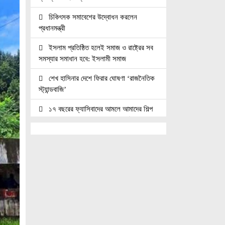
চিকিৎসক সমাবেশের উদ্বোধন করলেন
প্রধানমন্ত্রী
ইসলাম প্রতিষ্ঠিত হলেই সমাজ ও রাষ্ট্রের সব
সমস্যার সমাধান হবে: ইসলামী সমাজ
শেখ হাসিনার দেশে ফিরার ঘোষণা ‘রাজনৈতিক
স্ট্যান্ডবাজি’
১৭ বছরের ফ্যাসিবাদের আমলে আমাদের শিল্প
সংস্কৃতি ও গণতন্ত্র ধবংস হয়েছে — বীর
মুক্তিযোদ্ধা আবদুস সালাম
গণমাধ্যম শক্তিশালী হলে গণতন্ত্র টেকসই
হবে : মির্জা ফখরুল
সাংবাদিক, মালিক ও সরকার যৌথভাবে
গণমাধ্যমের স্বার্থ রক্ষায় কাজ করছে : তথ্যমন্ত্রী
কক্সবাজারের পর্যটন শিল্পকে কাজে লাগাতে চায়
সরকার: স্বরাষ্ট্রমন্ত্রী