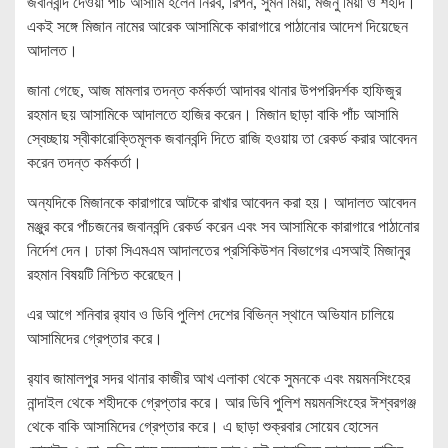
জবানবন্দি দেওয়া পাঁচ আসামি হলেন নিরব, রিপন, সুমন মিয়া, মজনু মিয়া ও শহীদ।
একই সঙ্গে মিজান নামের আরেক আসামিকে কারাগারে পাঠানোর আদেশ দিয়েছেন
আদালত।
জানা গেছে, আজ মামলার তদন্ত কর্মকর্তা আদাবর থানার উপপরিদর্শক হাফিজুর
রহমান ছয় আসামিকে আদালতে হাজির করেন। মিজান ছাড়া বাকি পাঁচ আসামি
স্বেচ্ছায় স্বীকারোক্তিমূলক জবানবন্দি দিতে রাজি হওয়ায় তা রেকর্ড করার আবেদন
করেন তদন্ত কর্মকর্তা।
অন্যদিকে মিজানকে কারাগারে আটকে রাখার আবেদন করা হয়। আদালত আবেদন
মঞ্জুর করে পাঁচজনের জবানবন্দি রেকর্ড করেন এবং সব আসামিকে কারাগারে পাঠানোর
নির্দেশ দেন। ঢাকা সিএমএম আদালতের প্রসিকিউশন বিভাগের এসআই মিজানুর
রহমান বিষয়টি নিশ্চিত করেছেন।
এর আগে শনিবার র‍্যাব ও ডিবি পুলিশ দেশের বিভিন্ন স্থানে অভিযান চালিয়ে
আসামিদের গ্রেপ্তার করে।
র‍্যাব জামালপুর সদর থানার কাজীর আখ এলাকা থেকে সুমনকে এবং ময়মনসিংহের
নান্দাইল থেকে শহীদকে গ্রেপ্তার করে। আর ডিবি পুলিশ ময়মনসিংহের ঈশ্বরগঞ্জ
থেকে বাকি আসামিদের গ্রেপ্তার করে। এ ছাড়া শুক্রবার সোয়েব হোসেন