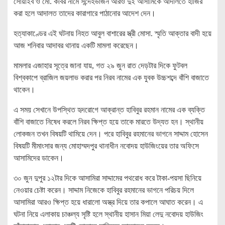
সোয়াইব ও মো. কবির নামে সন্দেহভাজন আরও দুই আসামিকে আদালতে হাজির
করা হলে আদালত তাদের কারাগারে পাঠানোর আদেশ দেন।
হত্যাকাণ্ডের এই ঘটনায় নিহত আবুল বাশারের স্ত্রী মোসা. স্মৃতি আক্তার বাদী হয়ে
আজ শনিবার আদাবর থানায় একটি মামলা করেছেন।
মামলার এজাহার সূত্রে জানা যায়, গত ২৯ জুন রাত দেড়টার দিকে ফুটবল
বিশ্বকাপে ব্রাজিল জয়লাভ করার পর নিরব নামের এক যুবক উচ্চশব্দে বাঁশি বাজাতে
থাকেন।
এ সময় সেখানে উপস্থিত হৃদরোগে আক্রান্ত হাবিবুর রহমান নামের এক ব্যক্তি
বাঁশি বাজাতে নিষেধ করলে নিরব ক্ষিপ্ত হয়ে তাকে মারতে উদ্যত হন। স্থানীয়
লোকজন তখন বিষয়টি থামিয়ে দেন। পরে হাবিবুর রহমানের ভাগনে সাদ্দাম হোসেন
বিষয়টি মীমাংসার জন্য মোহাম্মদপুর থানাধীন নবোদয় হাউজিংয়ের তার অফিসে
আসামিদের ডাকেন।
৩০ জুন দুপুর ১২টার দিকে আসামিরা সাদ্দামের পথরোধ করে টাকা-পয়সা ছিনিয়ে
নেওয়ার চেষ্টা করেন। সাদ্দাম নিজেকে হাবিবুর রহমানের ভাগনে পরিচয় দিলে
আসামিরা আরও ক্ষিপ্ত হয়ে ধারালো অস্ত্র দিয়ে তার কপালে আঘাত করেন। এ
ঘটনা নিয়ে এলাকায় চাঞ্চল্য সৃষ্টি হলে স্থানীয় হাসান মিয়া লেদু নবোদয় হাউজিং