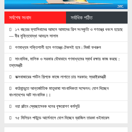
সর্বশেষ সংবাদ
সর্বাধিক পঠিত
১৭ বছরের ফ্যাসিবাদের আমলে আমাদের শিল্প সংস্কৃতি ও গণতন্ত্র ধবংস হয়েছে
— বীর মুক্তিযোদ্ধা আবদুস সালাম
গণমাধ্যম শক্তিশালী হলে গণতন্ত্র টেকসই হবে : মির্জা ফখরুল
সাংবাদিক, মালিক ও সরকার যৌথভাবে গণমাধ্যমের স্বার্থ রক্ষায় কাজ করছে :
তথ্যমন্ত্রী
কক্সবাজারের পর্যটন শিল্পকে কাজে লাগাতে চায় সরকার: স্বরাষ্ট্রমন্ত্রী
কাঠমান্ডুতে আন্তর্জাতিক মাতৃভাষা সাংবাদিকতা সম্মেলন: যোগ দিচ্ছেন
বাংলাদেশের আট সাংবাদিক।।
নয়া পল্টনে স্বেচ্ছাসেবক দলের বৃক্ষরোপণ কর্মসূচি
৭৫ মিলিয়ন পাউন্ডে আর্সেনালে যোগ দিচ্ছেন ব্রাজিল তারকা গুইমারেস
জাতিসংঘে জুলাই গণঅভ্যুত্থান দিবস পালিত