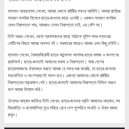
হাসনাত আবদুল্লাহ লেখেন, আমরা কোনো রাষ্ট্রীয় সফরে আসিনি। আমরা রাষ্ট্রের
সাধারণ নাগরিক হিসেবে ছাত্র-জনতার কাছে এসেছি। একজন সাধারণ নাগরিক
যেমন নিরাপত্তা পায়, আমরাও তেমন নিরাপত্তা চাই, এর বেশি নয়।
তিনি আরও লেখেন, জেলা প্রশাসকদের কাছে পাঠানো পুলিশ সদর দপ্তরের
নোটিশের বিষয়ে আমরা অবগত নই। সরকারের কাছেও আমরা এমন কিছু চাইনি।
হাসনাত লেখেন, বৈষম্যবিরোধী ছাত্র আন্দোলন আপামর ছাত্র সমাজ ও জনগণের
প্ল্যাটফর্ম। ছাত্র-জনতাই আমাদের ভরসা ও নিরাপত্তা। সারা দেশের
ছাত্রসমাজকে ঐক্যবদ্ধ করতে আমরা যে সফর শুরু করেছি, তা ছাত্র-জনতার
সহযোগিতা ও অংশগ্রহণেই সফল হবে। এজন্য আমাদের কোনো রাষ্ট্রীয়
নিরাপত্তার প্রয়োজন নেই। ছাত্র-জনতাই আমাদের নিরাপত্তা নিশ্চিত করবে
বলে আমরা বিশ্বাস করি।
ঐক্যের আহ্বান জানিয়ে তিনি লেখেন, ছাত্র-জনতার প্রতি আমাদের আহ্বান, সব
বিভ্রান্তি ও মনোমালিন্য দূরে সরিয়ে রেখে দেশ পুনর্গঠনে সংহতি ও ঐক্য বজায়
রাখুন।