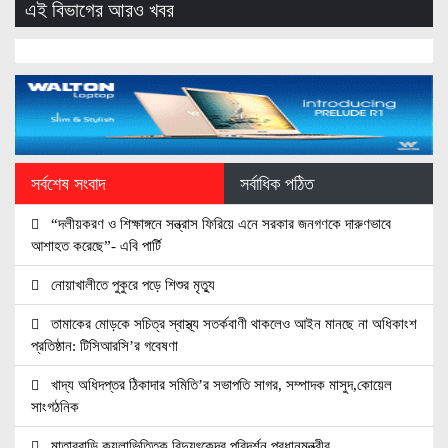
এই বিভাগের আরও খবর
সর্বশেষ সংবাদ
সর্বাধিক পঠিত
“দলীয়করণ ও শিক্ষাঙ্গনে সন্ত্রাস ফিরিয়ে এনে সরকার জনগণকে দারুণভাবে
আশাহত করেছে”- এবি পার্টি
নোয়াখালীতে পুকুরে পড়ে শিশুর মৃত্যু
তামাকের মোড়কে সচিত্র স্বাস্থ্য সতর্কবাণী থাকলেও আইন মানছে না অধিকাংশ
প্রতিষ্ঠান: টিসিআরসি’র গবেষণা
খাদ্য অধিদপ্তর ঠিকাদার সমিতি’র সভাপতি সাগর, সম্পাদক মাসুদ,কোয়েল
সাংগঠনিক
মাতারবাড়ি কয়লাভিত্তিক বিদ্যুৎকেন্দ্র পরিদর্শন প্রধানমন্ত্রীর