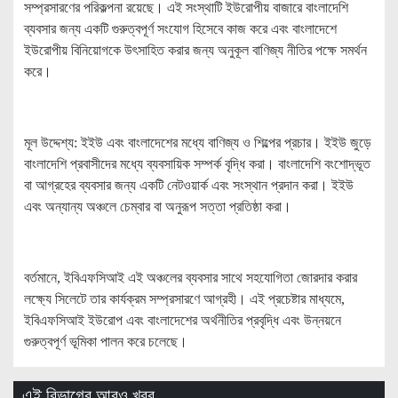
সম্প্রসারণের পরিকল্পনা রয়েছে। এই সংস্থাটি ইউরোপীয় বাজারে বাংলাদেশি
ব্যবসার জন্য একটি গুরুত্বপূর্ণ সংযোগ হিসেবে কাজ করে এবং বাংলাদেশে
ইউরোপীয় বিনিয়োগকে উৎসাহিত করার জন্য অনুকূল বাণিজ্য নীতির পক্ষে সমর্থন
করে।
মূল উদ্দেশ্য: ইইউ এবং বাংলাদেশের মধ্যে বাণিজ্য ও শিল্পের প্রচার। ইইউ জুড়ে
বাংলাদেশি প্রবাসীদের মধ্যে ব্যবসায়িক সম্পর্ক বৃদ্ধি করা। বাংলাদেশি বংশোদ্ভূত
বা আগ্রহের ব্যবসার জন্য একটি নেটওয়ার্ক এবং সংস্থান প্রদান করা। ইইউ
এবং অন্যান্য অঞ্চলে চেম্বার বা অনুরূপ সত্তা প্রতিষ্ঠা করা।
বর্তমানে, ইবিএফসিআই এই অঞ্চলের ব্যবসার সাথে সহযোগিতা জোরদার করার
লক্ষ্যে সিলেটে তার কার্যক্রম সম্প্রসারণে আগ্রহী। এই প্রচেষ্টার মাধ্যমে,
ইবিএফসিআই ইউরোপ এবং বাংলাদেশের অর্থনীতির প্রবৃদ্ধি এবং উন্নয়নে
গুরুত্বপূর্ণ ভূমিকা পালন করে চলেছে।
এই বিভাগের আরও খবর