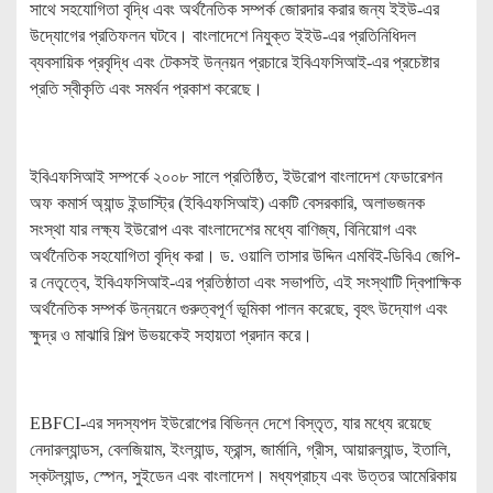
সাথে সহযোগিতা বৃদ্ধি এবং অর্থনৈতিক সম্পর্ক জোরদার করার জন্য ইইউ-এর
উদ্যোগের প্রতিফলন ঘটবে। বাংলাদেশে নিযুক্ত ইইউ-এর প্রতিনিধিদল
ব্যবসায়িক প্রবৃদ্ধি এবং টেকসই উন্নয়ন প্রচারে ইবিএফসিআই-এর প্রচেষ্টার
প্রতি স্বীকৃতি এবং সমর্থন প্রকাশ করেছে।
ইবিএফসিআই সম্পর্কে ২০০৮ সালে প্রতিষ্ঠিত, ইউরোপ বাংলাদেশ ফেডারেশন
অফ কমার্স অ্যান্ড ইন্ডাস্ট্রি (ইবিএফসিআই) একটি বেসরকারি, অলাভজনক
সংস্থা যার লক্ষ্য ইউরোপ এবং বাংলাদেশের মধ্যে বাণিজ্য, বিনিয়োগ এবং
অর্থনৈতিক সহযোগিতা বৃদ্ধি করা। ড. ওয়ালি তাসার উদ্দিন এমবিই-ডিবিএ জেপি-
র নেতৃত্বে, ইবিএফসিআই-এর প্রতিষ্ঠাতা এবং সভাপতি, এই সংস্থাটি দ্বিপাক্ষিক
অর্থনৈতিক সম্পর্ক উন্নয়নে গুরুত্বপূর্ণ ভূমিকা পালন করেছে, বৃহৎ উদ্যোগ এবং
ক্ষুদ্র ও মাঝারি শিল্প উভয়কেই সহায়তা প্রদান করে।
EBFCI-এর সদস্যপদ ইউরোপের বিভিন্ন দেশে বিস্তৃত, যার মধ্যে রয়েছে
নেদারল্যান্ডস, বেলজিয়াম, ইংল্যান্ড, ফ্রান্স, জার্মানি, গ্রীস, আয়ারল্যান্ড, ইতালি,
স্কটল্যান্ড, স্পেন, সুইডেন এবং বাংলাদেশ। মধ্যপ্রাচ্য এবং উত্তর আমেরিকায়