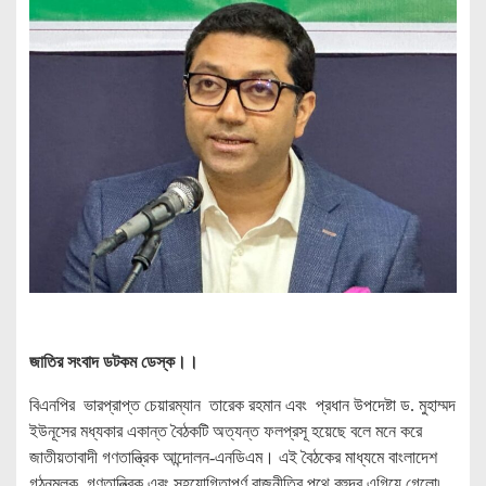
জাতির সংবাদ ডটকম ডেস্ক।।
বিএনপির ভারপ্রাপ্ত চেয়ারম্যান তারেক রহমান এবং প্রধান উপদেষ্টা ড. মুহাম্মদ
ইউনূসের মধ্যকার একান্ত বৈঠকটি অত্যন্ত ফলপ্রসূ হয়েছে বলে মনে করে
জাতীয়তাবাদী গণতান্ত্রিক আন্দোলন-এনডিএম। এই বৈঠকের মাধ্যমে বাংলাদেশ
গঠনমূলক, গণতান্ত্রিক এবং সহযোগিতাপূর্ণ রাজনীতির পথে বহুদূর এগিয়ে গেলো৷