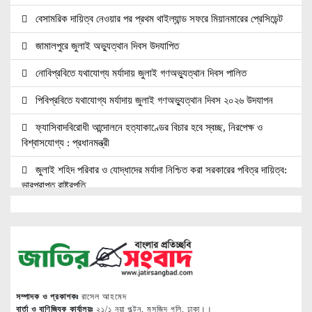
বেসামরিক দায়িত্ব নেওয়ার পর প্রথম থাইল্যান্ড সফরে মিয়ানমারের প্রেসিডেন্ট
জামালপুরে জুলাই অভ্যুত্থান দিবস উদযাপিত
নোবিপ্রবিতে যথাযোগ্য মর্যাদায় জুলাই গণঅভ্যুত্থান দিবস পালিত
পিবিপ্রবিতে যথাযোগ্য মর্যাদায় জুলাই গণঅভ্যুত্থান দিবস ২০২৬ উদযাপন
ফ্যাসিবাদবিরোধী আন্দোলনে হত্যাকাণ্ডের বিচার হবে স্বচ্ছ, নিরপেক্ষ ও
বিশ্বাসযোগ্য : প্রধানমন্ত্রী
জুলাই শহিদ পরিবার ও যোদ্ধাদের মর্যাদা নিশ্চিত করা সরকারের পবিত্র দায়িত্ব:
ভারপ্রাপ্ত রাষ্ট্রপতি
জুলাই স্মৃতি জাদুঘরের দুয়ার খুলেছে, উদ্বোধন করলেন প্রধানমন্ত্রী
উচ্চশিক্ষার দ্বার খুলতে ‘ওভারসীজ এডুকেয়ার’ ও ‘এডু উইংস হাব’-এর নতুন
যাত্রা
জুলাই সনদ বাস্তবায়নের দাবিতে মনোহরগঞ্জে জামায়াতের গণমিছিল ও সমাবেশ
সম্পাদক ও প্রকাশকঃ
রাসেল আহমেদ
সাপাহারে তুচ্ছ ঘটনায় দম্পতি কে পিটিয়ে জখম
বার্তা ও বাণিজ্যিক কার্যালয়ঃ
২১/১ নয়া পল্টন, মসজিদ গলি, ঢাকা।।