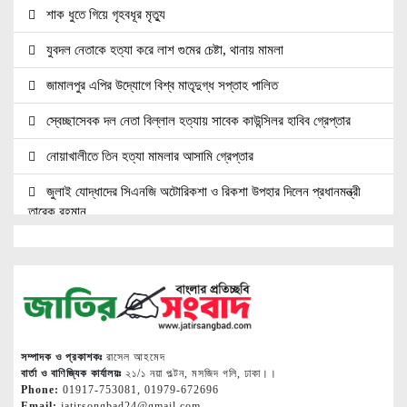
শাক ধুতে গিয়ে গৃহবধূর মৃত্যু
যুবদল নেতাকে হত্যা করে লাশ গুমের চেষ্টা, থানায় মামলা
জামালপুর এপির উদ্যোগে বিশ্ব মাতৃদুগ্ধ সপ্তাহ পালিত
স্বেচ্ছাসেবক দল নেতা বিল্লাল হত্যায় সাবেক কাউন্সিলর হাবিব গ্রেপ্তার
নোয়াখালীতে তিন হত্যা মামলার আসামি গ্রেপ্তার
জুলাই যোদ্ধাদের সিএনজি অটোরিকশা ও রিকশা উপহার দিলেন প্রধানমন্ত্রী
তারেক রহমান
জ্বালানি সেক্টরকে অস্থিতিশীল করার চেষ্টা করছে একটি চক্র: প্রধানমন্ত্রী
নোয়াখালীতে ৯৭৯০ ইয়াবাসহ দুই পাচারকারী গ্রেপ্তার
নোয়াখালীতে সিএনজিতে ১১ কেজি গাঁজা, গ্রেপ্তার ১
নোয়াখালীতে বিএনপি নেতাকে গুলি, লাগল সহযোগীর বুকে
সম্পাদক ও প্রকাশকঃ
রাসেল আহমেদ
বার্তা ও বাণিজ্যিক কার্যালয়ঃ
২১/১ নয়া পল্টন, মসজিদ গলি, ঢাকা।।
দলকে সুসংগঠিত ও জনমুখী করতে নেতাকর্মীদের ঐক্যবদ্ধ হওয়ার আহ্বান
Phone:
01917-753081, 01979-672696
Email:
jatirsongbad24@gmail.com