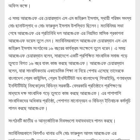
অফিস কক্ষে।
এ সময় আরজেএফ এর চেয়ারম্যান এস এম জহিরুল ইসলাম, স্থায়ী পরিষদ সদস্য
মোঃ ছানাউল্লাহ ও মোঃ ফারুকুল ইসলাম উপস্থিত ছিলেন। মতবিনিময় সভা
শেষে আরজেএফ এর প্রতিনিধি দল আরজেএফ এর নিয়মিত মাসিক প্রকাশনা
আরজেএফ ভয়েস তুলে দেন। মতবিনিময়কালে আরজেএফ চেয়ারম্যান এস এম
জহিরুল ইসলাম সংগঠনের ১৬ বছরের কার্যক্রম সংক্ষেপে তুলে ধরেন। এ সময়
আরজেএফ চেয়ারম্যান বলেন, সারাদেশে একটি প্রশিক্ষিত সাংবাদিক সমাজ গড়ে
তুলতে বিগত ১৬ বছর যাবৎ কাজ করছে আরজেএফ। আরজেএফ চেয়ারম্যান
বলেন, যারা সাংবাদিকতায় একাডেমিক শিক্ষা না নিয়ে পেশায় এসেছে তাদেরকে
বাংলাদেশ প্রেস কাউন্সিল, প্রেস ইনস্টিটিউট অব বাংলাদেশ( পিআইবি), গণমাধ্যম
ইনস্টিটিউট( নিমকো)সহ বিভিন্ন সরকারী- বেসরকারি প্রতিষ্ঠানে প্রশিক্ষণের
মাধ্যমে দক্ষ সাংবাদিক গড়ে তুলতে কাজ করছে আরজেএফ। এর পাশাপাশি
সাংবাদিকদের অধিকার প্রতিষ্ঠা, পেশাগত মানোন্নয়ন ও বিভিন্ন ইতিবাচক কর্মসূচি
পালন করছে আরজেএফ।
সংগঠনটি জাতীয় ও আন্তর্জাতিক দিবসগুলো যথাযথভাবে পালন করছে।
মতবিনিময়কালে খিলগাঁও থানার ওসি মোঃ ফারুকুল আলম আরজেএফ এর