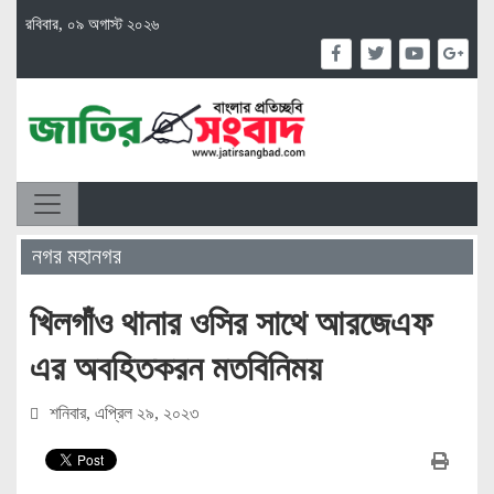
রবিবার, ০৯ অগাস্ট ২০২৬
নগর মহানগর
খিলগাঁও থানার ওসির সাথে আরজেএফ
এর অবহিতকরন মতবিনিময়
শনিবার, এপ্রিল ২৯, ২০২৩