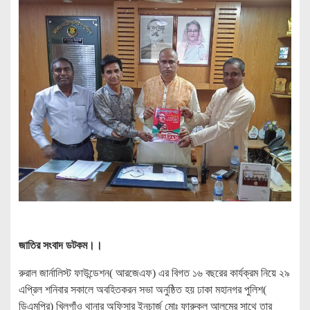
জাতির সংবাদ ডটকম।।
রুরাল জার্নালিস্ট ফাউন্ডেশন( আরজেএফ) এর বিগত ১৬ বছরের কার্যক্রম নিয়ে ২৯
এপ্রিল শনিবার সকালে অবহিতকরন সভা অনুষ্ঠিত হয় ঢাকা মহানগর পুলিশ(
ডিএমপির) খিলগাঁও থানার অফিসার ইনচার্জ মোঃ ফারুকুল আলমের সাথে তার