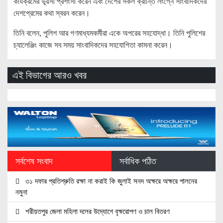
কার্যক্রমের ভূয়সী প্রশংসা করেন এবং দেশের সকল ক্রান্তি লংগ্নে সাংবাদিকদের
দেশপ্রেমের কথা স্বরন করেন।
তিনি বলেন, পুলিশ আর গণমাধ্যমকর্মীরা একে অপরের সহযোদ্ধা। তিনি পুলিশের
চ্যালেঞ্জিং কাজে সব সময় সাংবাদিকদের সহযোগিতা কামনা করেন।
এই বিভাগের আরও খবর
সর্বশেষ সংবাদ
সর্বাধিক পঠিত
৩১ দফার প্রতিশ্রুতি রক্ষা না করাই কি জুলাই সনদ অক্ষরে অক্ষরে পালনের
নমুনা
শরীয়তপুর জেলা মহিলা দলের উদ্যোগে বৃক্ষরোপণ ও চাল বিতরণ