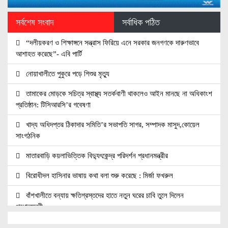
সর্বশেষ সংবাদ
সর্বাধিক পঠিত
“দলীয়করণ ও শিক্ষাঙ্গনে সন্ত্রাস ফিরিয়ে এনে সরকার জনগণকে দারুণভাবে
আশাহত করেছে”- এবি পার্টি
নোয়াখালীতে পুকুরে পড়ে শিশুর মৃত্যু
তামাকের মোড়কে সচিত্র স্বাস্থ্য সতর্কবাণী থাকলেও আইন মানছে না অধিকাংশ
প্রতিষ্ঠান: টিসিআরসি’র গবেষণা
খাদ্য অধিদপ্তর ঠিকাদার সমিতি’র সভাপতি সাগর, সম্পাদক মাসুদ,কোয়েল
সাংগঠনিক
মাতারবাড়ি কয়লাভিত্তিক বিদ্যুৎকেন্দ্র পরিদর্শন প্রধানমন্ত্রীর
বিরোধীদল হাসিনার ভাষায় কথা বলা শুরু করেছে : মির্জা ফখরুল
বাঁশখালীতে বন্যায় ক্ষতিগ্রস্তদের হাতে নতুন ঘরের চাবি তুলে দিলেন
প্রধানমন্ত্রী
বরিশালে ১৫ দিনব্যাপী বৃক্ষমেলার উদ্বোধন তথ্যমন্ত্রীর