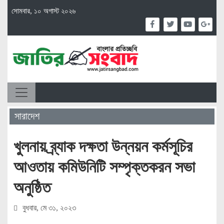
সোমবার, ১০ অগাস্ট ২০২৬
সারাদেশ
খুলনায় ব্র্যাক দক্ষতা উন্নয়ন কর্মসূচির
আওতায় কমিউনিটি সম্পৃক্তকরন সভা
অনুষ্ঠিত
বুধবার, মে ৩১, ২০২৩