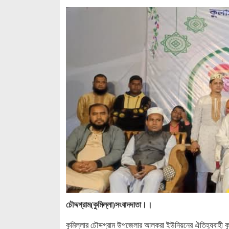
চৌদ্দগ্রাম(কুমিল্লা)সংবাদদাতা।।
কুমিল্লার চৌদ্দগ্রাম উপজেলার আলকরা ইউনিয়নের ঐতিহ্যবাহী 