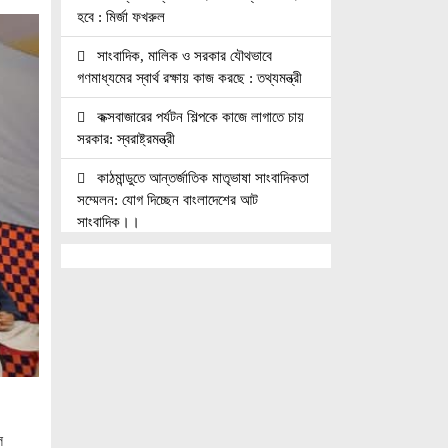
হবে : মির্জা ফখরুল
সাংবাদিক, মালিক ও সরকার যৌথভাবে
গণমাধ্যমের স্বার্থ রক্ষায় কাজ করছে : তথ্যমন্ত্রী
কক্সবাজারের পর্যটন শিল্পকে কাজে লাগাতে চায়
সরকার: স্বরাষ্ট্রমন্ত্রী
কাঠমান্ডুতে আন্তর্জাতিক মাতৃভাষা সাংবাদিকতা
সম্মেলন: যোগ দিচ্ছেন বাংলাদেশের আট
সাংবাদিক।।
নয়া পল্টনে স্বেচ্ছাসেবক দলের বৃক্ষরোপণ
কর্মসূচি
৭৫ মিলিয়ন পাউন্ডে আর্সেনালে যোগ দিচ্ছেন
ব্রাজিল তারকা গুইমারেস
জাতিসংঘে জুলাই গণঅভ্যুত্থান দিবস পালিত
বেসামরিক দায়িত্ব নেওয়ার পর প্রথম থাইল্যান্ড
ল
সফরে মিয়ানমারের প্রেসিডেন্ট