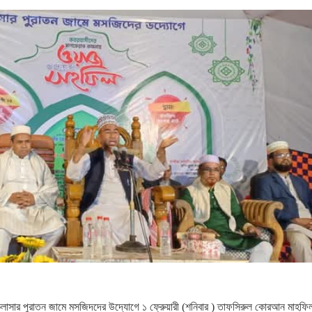
কুলাসার পুরাতন জামে মসজিদদের উদ্যোগে ১ ফ্রুেয়ারী (শনিবার ) তাফসিরুল কোরআন মাহফি