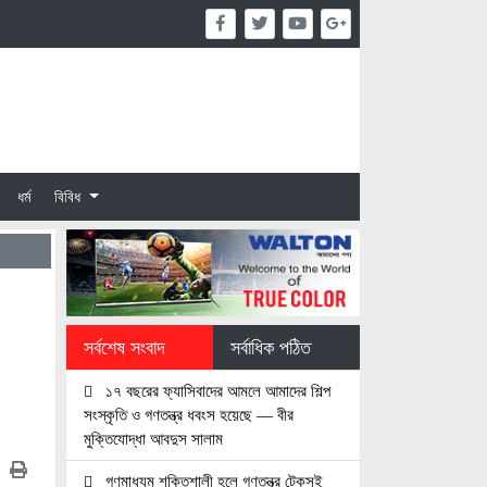
ধর্ম
বিবিধ
সর্বশেষ সংবাদ
সর্বাধিক পঠিত
১৭ বছরের ফ্যাসিবাদের আমলে আমাদের শিল্প
সংস্কৃতি ও গণতন্ত্র ধবংস হয়েছে — বীর
মুক্তিযোদ্ধা আবদুস সালাম
গণমাধ্যম শক্তিশালী হলে গণতন্ত্র টেকসই