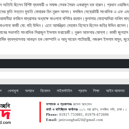
 অতিথি ছিলেন বিশিষ্ট ব্যবসায়ী ও সমাজ সেবক সৈয়দ একরামুল হক হারুন। প্রধান ওয়াজিন
ামের কৃতি সন্তান মুফতি মোবারক বিন নুরুল আলম। মসজিদ সেক্রেটারী সাংবাদিক এ এফ এম
ীয়া ফাজিল মাদ্রাসার অধ্যাক্ষ মাওলানা মশিউর রহমান।কুলাসার মোহাম্মাদিয়া দাখিল মাদ্
মাওলানা কাজী মো: মহি উদ্দিন। এতে আমন্ত্রিত মেহমান হিসেবে ছিলেন জহির উদ্দিন রাসেল।
 ক্লাবের সভাপতি সাংবাদিক সিরাজুল ইসলাম ফরায়েজী। নুরুল আফসার মোল্লা। কাজী জুলহাস
িক ব্যবস্থাপনায় আবদুল হক কোম্পানি ও আবু সায়েম পাটোয়ারী, নজরুল ইসলাম মামুন, জুয়
েশ
খেলাধুলা
অপরাধ
বিনোদন
লাইফস্টাইল
প্রবাস
শিক্ষা
আইন আদালত
সম্পাদক ও প্রকাশকঃ
রাসেল আহমেদ
বার্তা ও বাণিজ্যিক কার্যালয়ঃ
২১/১ নয়া পল্টন, মসজিদ গলি, ঢাকা।।
Phone:
01917-753081, 01979-672696
Email:
jatirsongbad24@gmail.com