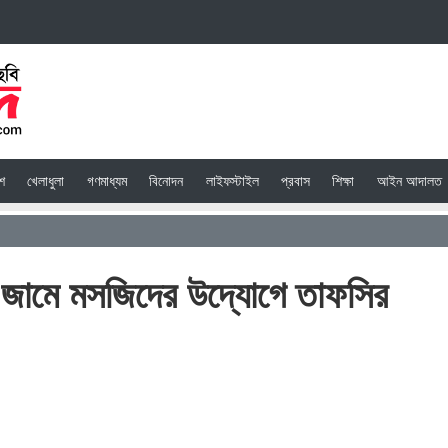
েশ
খেলাধুলা
গণমাধ্যম
বিনোদন
লাইফস্টাইল
প্রবাস
শিক্ষা
আইন আদালত
তন জামে মসজিদের উদ্যোগে তাফসির