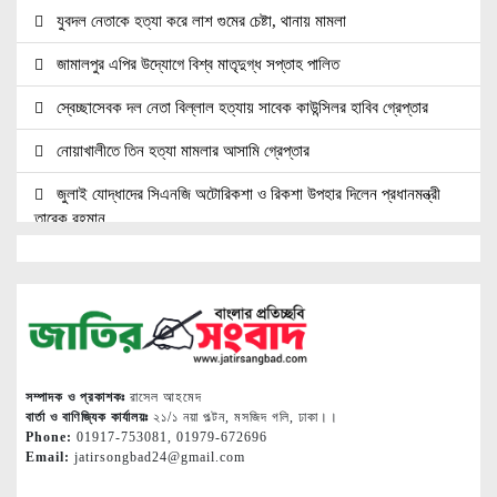
যুবদল নেতাকে হত্যা করে লাশ গুমের চেষ্টা, থানায় মামলা
জামালপুর এপির উদ্যোগে বিশ্ব মাতৃদুগ্ধ সপ্তাহ পালিত
স্বেচ্ছাসেবক দল নেতা বিল্লাল হত্যায় সাবেক কাউন্সিলর হাবিব গ্রেপ্তার
নোয়াখালীতে তিন হত্যা মামলার আসামি গ্রেপ্তার
জুলাই যোদ্ধাদের সিএনজি অটোরিকশা ও রিকশা উপহার দিলেন প্রধানমন্ত্রী
তারেক রহমান
জ্বালানি সেক্টরকে অস্থিতিশীল করার চেষ্টা করছে একটি চক্র: প্রধানমন্ত্রী
নোয়াখালীতে ৯৭৯০ ইয়াবাসহ দুই পাচারকারী গ্রেপ্তার
নোয়াখালীতে সিএনজিতে ১১ কেজি গাঁজা, গ্রেপ্তার ১
নোয়াখালীতে বিএনপি নেতাকে গুলি, লাগল সহযোগীর বুকে
সম্পাদক ও প্রকাশকঃ
রাসেল আহমেদ
বার্তা ও বাণিজ্যিক কার্যালয়ঃ
২১/১ নয়া পল্টন, মসজিদ গলি, ঢাকা।।
দলকে সুসংগঠিত ও জনমুখী করতে নেতাকর্মীদের ঐক্যবদ্ধ হওয়ার আহ্বান
Phone:
01917-753081, 01979-672696
Email:
jatirsongbad24@gmail.com
শ্রীমঙ্গলের এমপি মুজিবের