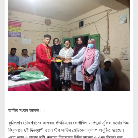
জাতির সংবাদ ডটকম।।
কুমিল্লার চৌদ্দগ্রামের আলকরা ইউনিয়নের ধোপাখিলা ও পদুয়া সুফিয়া রহমান উচ্চ
বিদ্যালয়ে দুই দিনব্যাপী ওয়ান স্টপ সার্ভিস মেডিকেল ক্যাম্প অনুষ্ঠিত হয়েছে।
এতে প্রায় ৫ হাজার নারী-পুরুষের বিনামূল্যে চিকিৎসাসেবা ও ওষুধ বিতরণ করা