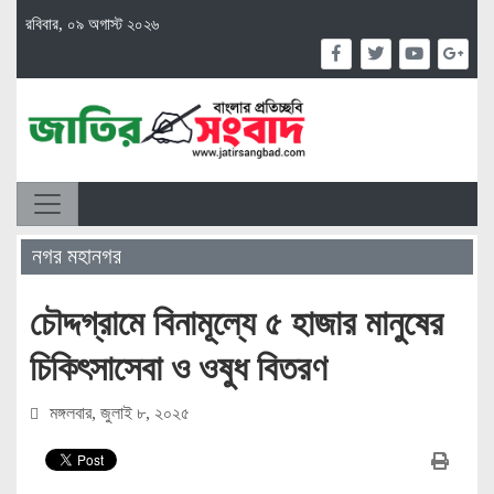
রবিবার, ০৯ অগাস্ট ২০২৬
নগর মহানগর
চৌদ্দগ্রামে বিনামূল্যে ৫ হাজার মানুষের
চিকিৎসাসেবা ও ওষুধ বিতরণ
মঙ্গলবার, জুলাই ৮, ২০২৫