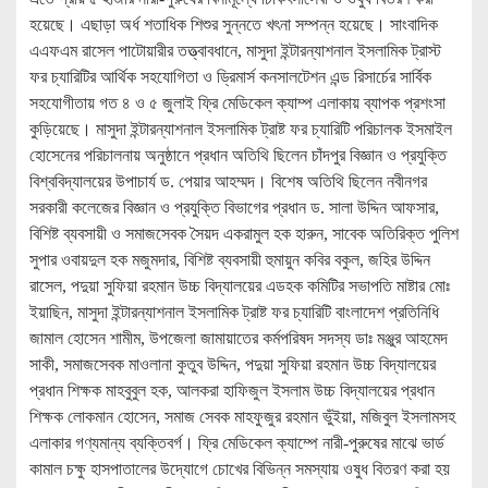
হয়েছে। এছাড়া অর্ধ শতাধিক শিশুর সুন্নতে খৎনা সম্পন্ন হয়েছে। সাংবাদিক
এএফএম রাসেল পাটোয়ারীর তত্ত্বাবধানে, মাসুদা ইন্টারন্যাশনাল ইসলামিক ট্রাস্ট
ফর চ্যারিটির আর্থিক সহযোগিতা ও ড্রিমার্স কনসালটেশন এন্ড রিসার্চের সার্বিক
সহযোগীতায় গত ৪ ও ৫ জুলাই ফ্রি মেডিকেল ক্যাম্প এলাকায় ব্যাপক প্রশংসা
কুড়িয়েছে। মাসুদা ইন্টারন্যাশনাল ইসলামিক ট্রাষ্ট ফর চ্যারিটি পরিচালক ইসমাইল
হোসেনের পরিচালনায় অনুষ্ঠানে প্রধান অতিথি ছিলেন চাঁদপুর বিজ্ঞান ও প্রযুক্তি
বিশ্ববিদ্যালয়ের উপাচার্য ড. পেয়ার আহম্মদ। বিশেষ অতিথি ছিলেন নবীনগর
সরকারী কলেজের বিজ্ঞান ও প্রযুক্তি বিভাগের প্রধান ড. সালা উদ্দিন আফসার,
বিশিষ্ট ব্যবসায়ী ও সমাজসেবক সৈয়দ একরামুল হক হারুন, সাবেক অতিরিক্ত পুলিশ
সুপার ওবায়দুল হক মজুমদার, বিশিষ্ট ব্যবসায়ী হুমায়ুন কবির বকুল, জহির উদ্দিন
রাসেল, পদুয়া সুফিয়া রহমান উচ্চ বিদ্যালয়ের এডহক কমিটির সভাপতি মাষ্টার মোঃ
ইয়াছিন, মাসুদা ইন্টারন্যাশনাল ইসলামিক ট্রাষ্ট ফর চ্যারিটি বাংলাদেশ প্রতিনিধি
জামাল হোসেন শামীম, উপজেলা জামায়াতের কর্মপরিষদ সদস্য ডাঃ মঞ্জুর আহমেদ
সাকী, সমাজসেবক মাওলানা কুতুব উদ্দিন, পদুয়া সুফিয়া রহমান উচ্চ বিদ্যালয়ের
প্রধান শিক্ষক মাহবুবুল হক, আলকরা হাফিজুল ইসলাম উচ্চ বিদ্যালয়ের প্রধান
শিক্ষক লোকমান হোসেন, সমাজ সেবক মাহফুজুর রহমান ভুঁইয়া, মজিবুল ইসলামসহ
এলাকার গণ্যমান্য ব্যক্তিবর্গ। ফ্রি মেডিকেল ক্যাম্পে নারী-পুরুষের মাঝে ভার্ড
কামাল চক্ষু হাসপাতালের উদ্যোগে চোখের বিভিন্ন সমস্যায় ওষুধ বিতরণ করা হয়