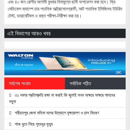
এবং ৪০ জন রোগীর আগামী বুধবার বিনামূল্যে ছানী অপারেশন করা হবে। ফ্রি
মেডিকেল ক্যাম্পে চার শতাধিক আল্ট্রাসোনগ্রাফী, আট শতাধিক ইসিজিসহ ইউরিন
টেস্ট, ডায়াবেটিকস ও রক্ত পরীক্ষা-নিরীক্ষা করা হয়।
এই বিভাগের আরও খবর
সর্বশেষ সংবাদ
সর্বাধিক পঠিত
৩১ দফার প্রতিশ্রুতি রক্ষা না করাই কি জুলাই সনদ অক্ষরে অক্ষরে পালনের
নমুনা
শরীয়তপুর জেলা মহিলা দলের উদ্যোগে বৃক্ষরোপণ ও চাল বিতরণ
শাক ধুতে গিয়ে গৃহবধূর মৃত্যু