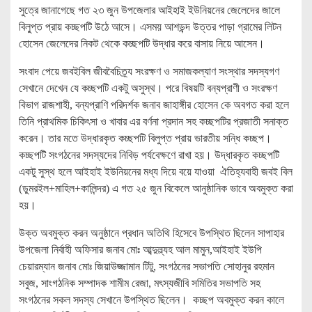
সুত্রে জানাগেছে গত ২৩ জুন উপজেলার আইহাই ইউনিয়নের জেলেদের জালে
বিলু্প্ত প্রায় কচ্ছপটি উঠে আসে। এসময় আশড়ন্দ উত্তর পাড়া গ্রামের লিটন
হোসেন জেলেদের নিকট থেকে কচ্ছপটি উদ্ধার করে বাসায় নিয়ে আসেন।
সংবাদ পেয়ে জবইবিল জীববৈচিত্র্য সংরক্ষণ ও সমাজকল্যাণ সংস্থার সদস্যগণ
সেখানে দেখেন যে কচ্ছপটি একটু অসুস্থ। পরে বিষয়টি বন্যপ্রাণী ও সংরক্ষণ
বিভাগ রাজশাহী, বন্যপ্রাণি পরিদর্শক জনাব জাহাঙ্গীর হোসেন কে অবগত করা হলে
তিনি প্রাথমিক চিকিৎসা ও খাবার এর বর্ণনা প্রদান সহ কচ্ছপটির প্রজাতী সনাক্ত
করেন। তার মতে উদ্ধারকৃত কচ্ছপটি বিলুপ্ত প্রায় ভারতীয় সন্ধি কচ্ছপ।
কচ্ছপটি সংগঠনের সদস্যদের নিবিড় পর্যবেক্ষণে রাখা হয়। উদ্ধারকৃত কচ্ছপটি
একটু সুস্থ হলে আইহাই ইউনিয়নের মধ্য দিয়ে বয়ে যাওয়া ঐতিহ্যবাহী জবই বিল
(ডুমরইল+মাহিল+কালিন্দর) এ গত ২৫ জুন বিকেলে আনুষ্ঠানিক ভাবে অবমুক্ত করা
হয়।
উক্ত অবমুক্ত করন অনুষ্ঠানে প্রধান অতিথি হিসেবে উপস্থিত ছিলেন সাপাহার
উপজেলা নির্বাহী অফিসার জনাব মোঃ আব্দুল্ল্যহ আল মামুন,আইহাই ইউপি
চেয়ারম্যান জনাব মোঃ জিয়াউজ্জামান টিটু, সংগঠনের সভাপতি সোহানুর রহমান
সবুজ, সাংগঠনিক সম্পাদক শামীম রেজা, মৎস্যজীবি সমিতির সভাপতি সহ
সংগঠনের সকল সদস্য সেখানে উপস্থিত ছিলেন। কচ্ছপ অবমুক্ত করন কালে