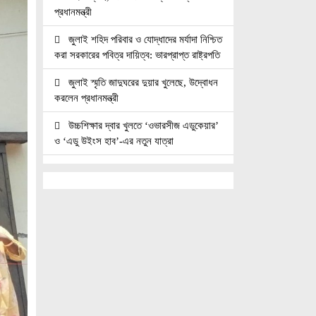
প্রধানমন্ত্রী
জুলাই শহিদ পরিবার ও যোদ্ধাদের মর্যাদা নিশ্চিত
করা সরকারের পবিত্র দায়িত্ব: ভারপ্রাপ্ত রাষ্ট্রপতি
জুলাই স্মৃতি জাদুঘরের দুয়ার খুলেছে, উদ্বোধন
করলেন প্রধানমন্ত্রী
উচ্চশিক্ষার দ্বার খুলতে ‘ওভারসীজ এডুকেয়ার’
ও ‘এডু উইংস হাব’-এর নতুন যাত্রা
জুলাই সনদ বাস্তবায়নের দাবিতে মনোহরগঞ্জে
জামায়াতের গণমিছিল ও সমাবেশ
সাপাহারে তুচ্ছ ঘটনায় দম্পতি কে পিটিয়ে জখম
এককালের আপোষহীন বিএনপি এখন
আপোসকামী হয়ে জনরায় উপেক্ষা করছে
মোবাইল রেডিয়েশনের কারণে কোনো ধরনের
স্বাস্থ্যঝুঁকি নেই : বিটিআরসি কমিশনার