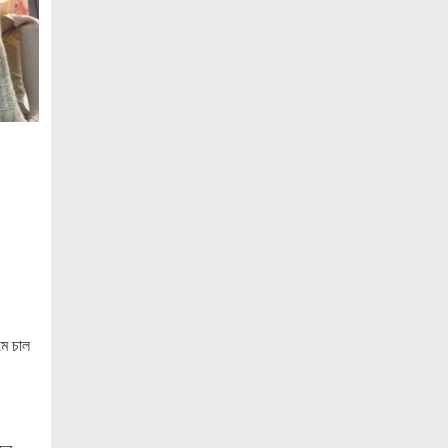
জাতিসংঘের হিসাব ও সরকারি গেজেটের বাইরে
থাকা ৫৬৪ নিহতের পরিচয় প্রকাশের দাবি
বিসিআরএসের
আগামী ৭ আগস্ট অনুরাগের প্রথম
প্রতিষ্ঠাবার্ষিকী
গণভোটের রায়ের আলোকে জুলাই জাতীয় সনদ
বাস্তবায়ন করতে হবে – খেলাফত মজলিস
জনগণ পরিবর্তন চেয়েছে বলেই জুলাই আন্দোলন
সফল হয়েছে : প্রধানমন্ত্রী
সৌদি আরবকে বাংলাদেশে বিনিয়োগ বাড়ানোর
আহ্বান প্রধানমন্ত্রীর
আগামীকাল জুলাই স্মৃতি জাদুঘর উদ্বোধন
মে চাল
করবেন প্রধানমন্ত্রী
হাতিয়ায় পুকুরে ভাসছিল অজ্ঞাত ব্যক্তির
মরদেহ