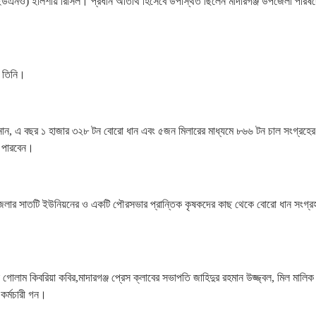
্তা (ইউএনও) ইলিশায় রিসিল। প্রধান অতিথি হিসেবে উপস্থিত ছিলেন মাদারগঞ্জ উপজেলা পরিষ
ন তিনি।
 জানান, এ বছর ১ হাজার ৩২৮ টন বোরো ধান এবং ৫জন মিলারের মাধ্যমে ৮৬৬ টন চাল সংগ্রহের
ে পারবেন।
েলার সাতটি ইউনিয়নের ও একটি পৌরসভার প্রান্তিক কৃষকদের কাছ থেকে বোরো ধান সংগ্র
োলাম কিবরিয়া কবির,মাদারগঞ্জ প্রেস ক্লাবের সভাপতি জাহিদুর রহমান উজ্জ্বল, মিল মালিক
কর্মচারী গন।