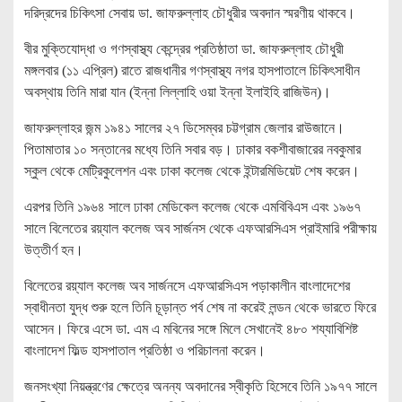
দরিদ্রদের চিকিৎসা সেবায় ডা. জাফরুল্লাহ চৌধুরীর অবদান স্মরণীয় থাকবে।
বীর মুক্তিযোদ্ধা ও গণস্বাস্থ্য কেন্দ্রের প্রতিষ্ঠাতা ডা. জাফরুল্লাহ চৌধুরী
মঙ্গলবার (১১ এপ্রিল) রাতে রাজধানীর গণস্বাস্থ্য নগর হাসপাতালে চিকিৎসাধীন
অবস্থায় তিনি মারা যান (ইন্না লিল্লাহি ওয়া ইন্না ইলাইহি রাজিউন)।
জাফরুল্লাহর জন্ম ১৯৪১ সালের ২৭ ডিসেম্বর চট্টগ্রাম জেলার রাউজানে।
পিতামাতার ১০ সন্তানের মধ্যে তিনি সবার বড়। ঢাকার বকশীবাজারের নবকুমার
স্কুল থেকে মেট্রিকুলেশন এবং ঢাকা কলেজ থেকে ইন্টারমিডিয়েট শেষ করেন।
এরপর তিনি ১৯৬৪ সালে ঢাকা মেডিকেল কলেজ থেকে এমবিবিএস এবং ১৯৬৭
সালে বিলেতের রয়্যাল কলেজ অব সার্জনস থেকে এফআরসিএস প্রাইমারি পরীক্ষায়
উত্তীর্ণ হন।
বিলেতের রয়্যাল কলেজ অব সার্জনসে এফআরসিএস পড়াকালীন বাংলাদেশের
স্বাধীনতা যুদ্ধ শুরু হলে তিনি চূড়ান্ত পর্ব শেষ না করেই লন্ডন থেকে ভারতে ফিরে
আসেন। ফিরে এসে ডা. এম এ মবিনের সঙ্গে মিলে সেখানেই ৪৮০ শয্যাবিশিষ্ট
বাংলাদেশ ফিল্ড হাসপাতাল প্রতিষ্ঠা ও পরিচালনা করেন।
জনসংখ্যা নিয়ন্ত্রণের ক্ষেত্রে অনন্য অবদানের স্বীকৃতি হিসেবে তিনি ১৯৭৭ সালে