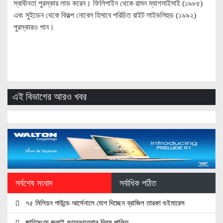
স্বাধীনতা পুরস্কার লাভ করেন। ফিলিপাইন থেকে রামন ম্যাগসাইসাই (১৯৮৫)
এবং সুইডেন থেকে বিকল্প নোবেল হিসাবে পরিচিত রাইট লাইভলিহুড (১৯৯২)
পুরস্কারও পান।
এই বিভাগের আরও খবর
সর্বশেষ সংবাদ
সর্বাধিক পঠিত
৭৫ মিলিয়ন পাউন্ডে আর্সেনালে যোগ দিচ্ছেন ব্রাজিল তারকা গুইমারেস
জাতিসংঘে জুলাই গণঅভ্যুত্থান দিবস পালিত