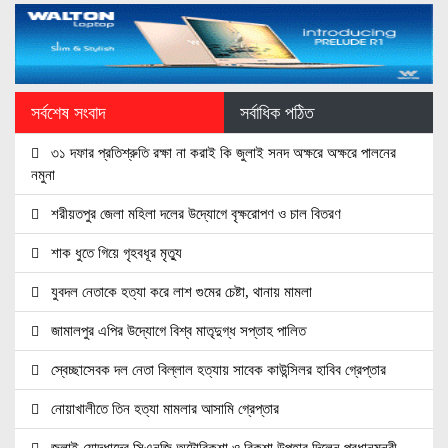
সর্বশেষ সংবাদ
সর্বাধিক পঠিত
৩১ দফার প্রতিশ্রুতি রক্ষা না করাই কি জুলাই সনদ অক্ষরে অক্ষরে পালনের
নমুনা
শরীয়তপুর জেলা মহিলা দলের উদ্যোগে বৃক্ষরোপণ ও চাল বিতরণ
শাক ধুতে গিয়ে গৃহবধূর মৃত্যু
যুবদল নেতাকে হত্যা করে লাশ গুমের চেষ্টা, থানায় মামলা
জামালপুর এপির উদ্যোগে বিশ্ব মাতৃদুগ্ধ সপ্তাহ পালিত
স্বেচ্ছাসেবক দল নেতা বিল্লাল হত্যায় সাবেক কাউন্সিলর হাবিব গ্রেপ্তার
নোয়াখালীতে তিন হত্যা মামলার আসামি গ্রেপ্তার
জুলাই যোদ্ধাদের সিএনজি অটোরিকশা ও রিকশা উপহার দিলেন প্রধানমন্ত্রী