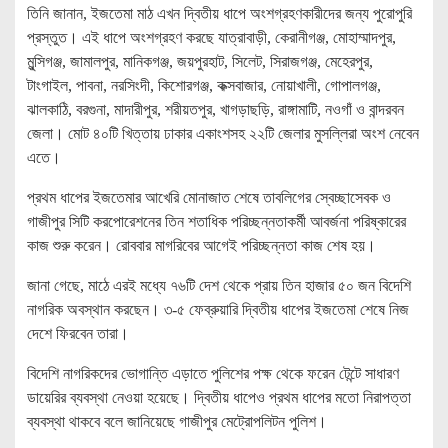
তিনি জানান, ইজতেমা মাঠ এখন দ্বিতীয় ধাপে অংশগ্রহণকারীদের জন্য পুরোপুরি
প্রস্তুত। এই ধাপে অংশগ্রহণ করছে যাত্রাবাড়ী, কেরানীগঞ্জ, মোহাম্মাদপুর,
মুন্সিগঞ্জ, জামালপুর, মানিকগঞ্জ, জয়পুরহাট, সিলেট, সিরাজগঞ্জ, মেহেরপুর,
টাংগাইল, পাবনা, নরসিংদী, কিশোরগঞ্জ, কক্সবাজার, নোয়াখালী, গোপালগঞ্জ,
ঝালকাঠি, বরগুনা, মাদারীপুর, শরীয়তপুর, খাগড়াছড়ি, রাঙ্গামাটি, নওগাঁ ও বান্দরবন
জেলা। মোট ৪০টি খিত্তায় ঢাকার একাংশসহ ২২টি জেলার মুসল্লিরা অংশ নেবেন
এতে।
প্রথম ধাপের ইজতেমার আখেরি মোনাজাত শেষে তাবলিগের স্বেচ্ছাসেবক ও
গাজীপুর সিটি করপোরেশনের তিন শতাধিক পরিচ্ছন্নতাকর্মী আবর্জনা পরিষ্কারের
কাজ শুরু করেন। রোববার মাগরিবের আগেই পরিচ্ছন্নতা কাজ শেষ হয়।
জানা গেছে, মাঠে এরই মধ্যে ৭৬টি দেশ থেকে প্রায় তিন হাজার ৫০ জন বিদেশি
নাগরিক অবস্থান করছেন। ৩-৫ ফেব্রুয়ারি দ্বিতীয় ধাপের ইজতেমা শেষে নিজ
দেশে ফিরবেন তারা।
বিদেশি নাগরিকদের ভোগান্তি এড়াতে পুলিশের পক্ষ থেকে ফরেন টেন্টে সাধারণ
ডায়েরির ব্যবস্থা নেওয়া হয়েছে। দ্বিতীয় ধাপেও প্রথম ধাপের মতো নিরাপত্তা
ব্যবস্থা থাকবে বলে জানিয়েছে গাজীপুর মেট্রোপলিটন পুলিশ।