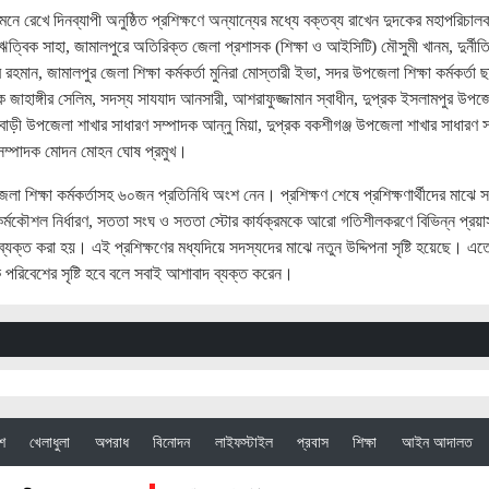
রেখে দিনব্যাপী অনুষ্ঠিত প্রশিক্ষণে অন্যান্যের মধ্যে বক্তব্য রাখেন দুদকের মহাপরিচাল
বিক সাহা, জামালপুরে অতিরিক্ত জেলা প্রশাসক (শিক্ষা ও আইসিটি) মৌসুমী খানম, দুর্নীত
মান, জামালপুর জেলা শিক্ষা কর্মকর্তা মুনিরা মোস্তারী ইভা, সদর উপজেলা শিক্ষা কর্মকর্তা 
দক জাহাঙ্গীর সেলিম, সদস্য সাযযাদ আনসারী, আশরাফুজ্জামান স্বাধীন, দুপ্রক ইসলামপুর উপজ
ষাবাড়ী উপজেলা শাখার সাধারণ সম্পাদক আন্নু মিয়া, দুপ্রক বকশীগঞ্জ উপজেলা শাখার সাধারণ 
 সম্পাদক মোদন মোহন ঘোষ প্রমুখ।
 শিক্ষা কর্মকর্তাসহ ৬০জন প্রতিনিধি অংশ নেন। প্রশিক্ষণ শেষে প্রশিক্ষণার্থীদের মাঝে 
 কর্মকৌশল নির্ধারণ, সততা সংঘ ও সততা স্টোর কার্যক্রমকে আরো গতিশীলকরণে বিভিন্ন প্রয়া
ব্যক্ত করা হয়। এই প্রশিক্ষণের মধ্যদিয়ে সদস্যদের মাঝে নতুন উদ্দিপনা সৃষ্টি হয়েছে। এত
াচক পরিবেশের সৃষ্টি হবে বলে সবাই আশাবাদ ব্যক্ত করেন।
েশ
খেলাধুলা
অপরাধ
বিনোদন
লাইফস্টাইল
প্রবাস
শিক্ষা
আইন আদালত