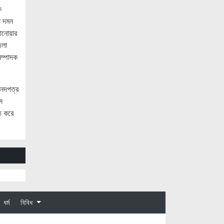
ক
জনগণ পরিবর্তন চেয়েছে বলেই জুলাই আন্দোলন
ি দমন
সফল হয়েছে : প্রধানমন্ত্রী
ছানোয়ার
েলা
সৌদি আরবকে বাংলাদেশে বিনিয়োগ বাড়ানোর
আহ্বান প্রধানমন্ত্রীর
সম্পাদক
আগামীকাল জুলাই স্মৃতি জাদুঘর উদ্বোধন
করবেন প্রধানমন্ত্রী
সনদপত্র
স
হাতিয়ায় পুকুরে ভাসছিল অজ্ঞাত ব্যক্তির
ে করে
মরদেহ
নোয়াখালীতে মেয়েকে ধর্ষণের অভিযোগে বাবা
গ্রেপ্তার
নোয়াখালীতে ইসলামী মহাসমাবেশের প্রস্তুতি
সম্পন্ন, অংশ নেবেন লক্ষাধিক মানুষ
নোয়াখালীতে ব্যবসায়ীর বাড়িতে দুর্ধর্ষ ডাকাতি,
ধর্ম
বিবিধ
আহত ৫