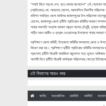
“সবাই মিলে গড়বো দেশ, হবে সোনার বাংলাদেশ” এই স্লোগান সামনে 
(প্রতিরোধ) মো. আক্তার হোসেন, ময়মনসিংহ বিভাগীয় পরিচালক ঋত্
কমিশন সমন্বিত জেলা কার্যালয় জামালপুরের উপ-পরিচালক তালেবুর রহ
হোসেন, জামালপুর জেলা দুর্নীতি প্রতিরোধ কমিটির সাধারণ সম্পা
শাখার সভাপতি অধ্যক্ষ জামাল আব্দুল নাসের চৌধুরী, দুপ্রক সরি
শাহীন আল-আমীন ও দুপ্রক দেওয়ানগঞ্জ উপজেলা শাখার সাধারণ
প্রশিক্ষণে জেলা কমিটি, উপজেলা কমিটির সদস্যসহ জেলা ও উপজেলা
বিতরণ করা হয়। প্রশিক্ষণে দুর্নীতি প্রতিরোধ কমিটির সদস্যদের
গ্রহণসহ দুর্নীতি বিরোধী সামাজিক আন্দোলন গড়ে তুলতে অঙ্গিকার 
আগামী দিনে দুর্নীতি বিরোধী কার্যক্রম পরিচালনার ক্ষেত্রে ইতিব
এই বিভাগের আরও খবর
(current)
জাতীয়
আন্তর্জাতিক
রাজনীতি
অর্থনীতি
বাংলাদ