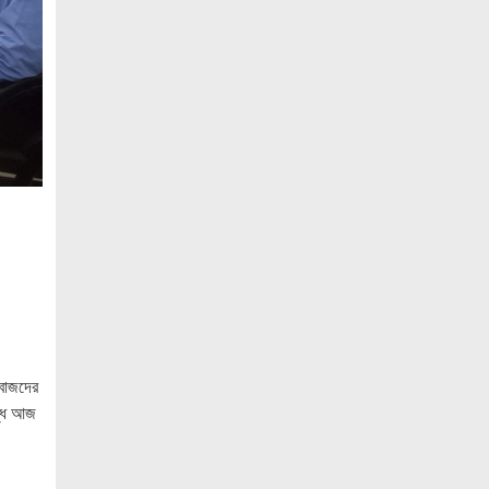
ও ‘এডু উইংস হাব’-এর নতুন যাত্রা
জুলাই সনদ বাস্তবায়নের দাবিতে মনোহরগঞ্জে
জামায়াতের গণমিছিল ও সমাবেশ
সাপাহারে তুচ্ছ ঘটনায় দম্পতি কে পিটিয়ে জখম
এককালের আপোষহীন বিএনপি এখন
আপোসকামী হয়ে জনরায় উপেক্ষা করছে
মোবাইল রেডিয়েশনের কারণে কোনো ধরনের
স্বাস্থ্যঝুঁকি নেই : বিটিআরসি কমিশনার
জাতিসংঘের হিসাব ও সরকারি গেজেটের বাইরে
থাকা ৫৬৪ নিহতের পরিচয় প্রকাশের দাবি
বিসিআরএসের
িবাজদের
আগামী ৭ আগস্ট অনুরাগের প্রথম
দ্ধে আজ
প্রতিষ্ঠাবার্ষিকী
গণভোটের রায়ের আলোকে জুলাই জাতীয় সনদ
বাস্তবায়ন করতে হবে – খেলাফত মজলিস