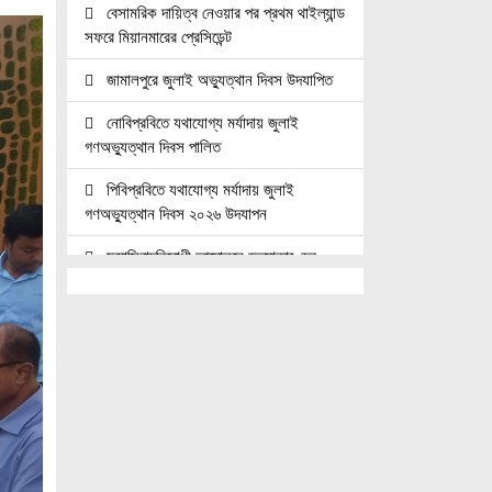
বেসামরিক দায়িত্ব নেওয়ার পর প্রথম থাইল্যান্ড
সফরে মিয়ানমারের প্রেসিডেন্ট
জামালপুরে জুলাই অভ্যুত্থান দিবস উদযাপিত
নোবিপ্রবিতে যথাযোগ্য মর্যাদায় জুলাই
গণঅভ্যুত্থান দিবস পালিত
পিবিপ্রবিতে যথাযোগ্য মর্যাদায় জুলাই
গণঅভ্যুত্থান দিবস ২০২৬ উদযাপন
ফ্যাসিবাদবিরোধী আন্দোলনে হত্যাকাণ্ডের
বিচার হবে স্বচ্ছ, নিরপেক্ষ ও বিশ্বাসযোগ্য :
প্রধানমন্ত্রী
জুলাই শহিদ পরিবার ও যোদ্ধাদের মর্যাদা নিশ্চিত
করা সরকারের পবিত্র দায়িত্ব: ভারপ্রাপ্ত রাষ্ট্রপতি
জুলাই স্মৃতি জাদুঘরের দুয়ার খুলেছে, উদ্বোধন
করলেন প্রধানমন্ত্রী
উচ্চশিক্ষার দ্বার খুলতে ‘ওভারসীজ এডুকেয়ার’