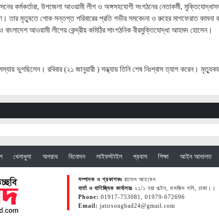
রশাসনের কর্মকর্তারা, উপজেলা আওয়ামী লীগ ও অঙ্গসহযোগী সংগঠনের নেতাকর্মী, মুক্তিযোদ্ধাস
খীগণ। তার মৃত্যুতে শোক সন্তপ্ত পরিবারের প্রতি গভীর সমবেদনা ও রুহের মাগফেরাত কামনা 
াংলাদেশ আওয়ামী লীগের কেন্দ্রীয় কমিঠির সাংগঠনিক বীরমুক্তিযোদ্ধা আহমদ হোসেন।
 সমস্যায় ভুগছিলেন। রবিবার (২১ জানুয়ারী ) সন্ধ্যায় তিনি শেষ নিঃশ্বাস ত্যাগ করেন। মৃত্যুক
েশ
খেলাধুলা
অপরাধ
বিনোদন
লাইফস্টাইল
প্রবাস
শিক্ষা
আইন আদালত
সম্পাদক ও প্রকাশকঃ
রাসেল আহমেদ
বার্তা ও বাণিজ্যিক কার্যালয়ঃ
২১/১ নয়া পল্টন, মসজিদ গলি, ঢাকা।।
Phone:
01917-753081, 01979-672696
Email:
jatirsongbad24@gmail.com