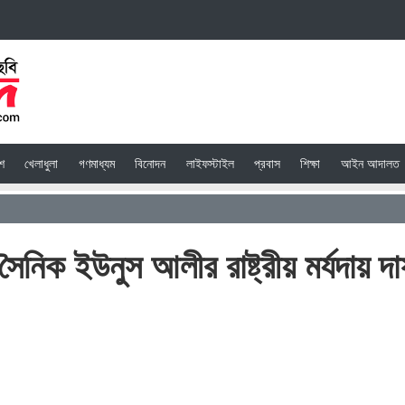
েশ
খেলাধুলা
গণমাধ্যম
বিনোদন
লাইফস্টাইল
প্রবাস
শিক্ষা
আইন আদালত
 সৈনিক ইউনুস আলীর রাষ্ট্রীয় মর্যদায় দ