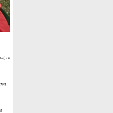
ও ‘এডু উইংস হাব’-এর নতুন যাত্রা
জুলাই সনদ বাস্তবায়নের দাবিতে মনোহরগঞ্জে
জামায়াতের গণমিছিল ও সমাবেশ
সাপাহারে তুচ্ছ ঘটনায় দম্পতি কে পিটিয়ে জখম
এককালের আপোষহীন বিএনপি এখন
আপোসকামী হয়ে জনরায় উপেক্ষা করছে
মোবাইল রেডিয়েশনের কারণে কোনো ধরনের
 (৯২) কে
স্বাস্থ্যঝুঁকি নেই : বিটিআরসি কমিশনার
জাতিসংঘের হিসাব ও সরকারি গেজেটের বাইরে
থাকা ৫৬৪ নিহতের পরিচয় প্রকাশের দাবি
বিসিআরএসের
পজেলা
আগামী ৭ আগস্ট অনুরাগের প্রথম
প্রতিষ্ঠাবার্ষিকী
গণভোটের রায়ের আলোকে জুলাই জাতীয় সনদ
ধা
বাস্তবায়ন করতে হবে – খেলাফত মজলিস