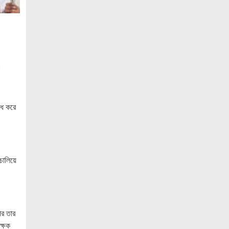
ও ‘এডু উইংস হাব’-এর নতুন যাত্রা
জুলাই সনদ বাস্তবায়নের দাবিতে মনোহরগঞ্জে
জামায়াতের গণমিছিল ও সমাবেশ
সাপাহারে তুচ্ছ ঘটনায় দম্পতি কে পিটিয়ে জখম
।
এককালের আপোষহীন বিএনপি এখন
আপোসকামী হয়ে জনরায় উপেক্ষা করছে
োধ করে
মোবাইল রেডিয়েশনের কারণে কোনো ধরনের
স্বাস্থ্যঝুঁকি নেই : বিটিআরসি কমিশনার
জাতিসংঘের হিসাব ও সরকারি গেজেটের বাইরে
থাকা ৫৬৪ নিহতের পরিচয় প্রকাশের দাবি
ালিয়ে
বিসিআরএসের
আগামী ৭ আগস্ট অনুরাগের প্রথম
প্রতিষ্ঠাবার্ষিকী
গণভোটের রায়ের আলোকে জুলাই জাতীয় সনদ
পর তার
বাস্তবায়ন করতে হবে – খেলাফত মজলিস
ক্ষক