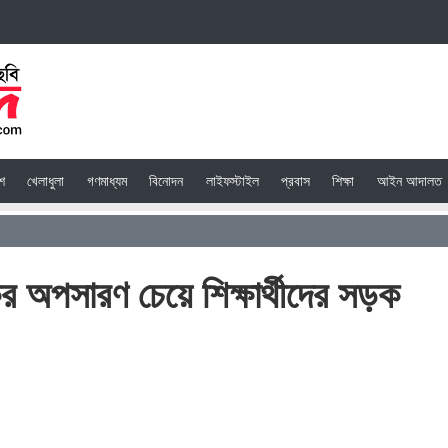
েশ
খেলাধুলা
গণমাধ্যম
বিনোদন
লাইফস্টাইল
প্রবাস
শিক্ষা
আইন আদালত
ের অপসারণ চেয়ে শিক্ষার্থীদের সড়ক