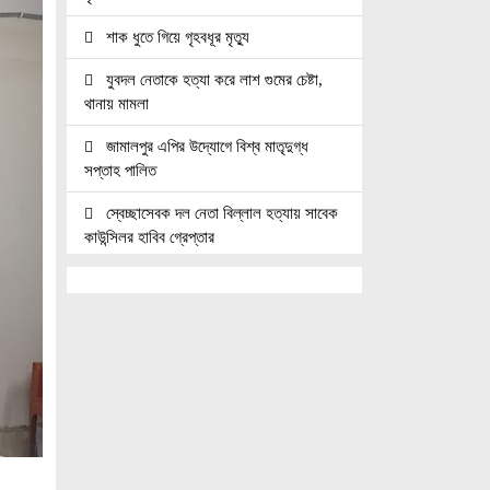
শাক ধুতে গিয়ে গৃহবধূর মৃত্যু
যুবদল নেতাকে হত্যা করে লাশ গুমের চেষ্টা,
থানায় মামলা
জামালপুর এপির উদ্যোগে বিশ্ব মাতৃদুগ্ধ
সপ্তাহ পালিত
স্বেচ্ছাসেবক দল নেতা বিল্লাল হত্যায় সাবেক
কাউন্সিলর হাবিব গ্রেপ্তার
নোয়াখালীতে তিন হত্যা মামলার আসামি
গ্রেপ্তার
জুলাই যোদ্ধাদের সিএনজি অটোরিকশা ও
রিকশা উপহার দিলেন প্রধানমন্ত্রী তারেক রহমান
জ্বালানি সেক্টরকে অস্থিতিশীল করার চেষ্টা
করছে একটি চক্র: প্রধানমন্ত্রী
নোয়াখালীতে ৯৭৯০ ইয়াবাসহ দুই পাচারকারী