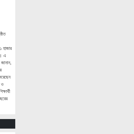
গ্রেপ্তার
নোয়াখালীতে সিএনজিতে ১১ কেজি গাঁজা,
গ্রেপ্তার ১
নোয়াখালীতে বিএনপি নেতাকে গুলি, লাগল
্ঠিত
সহযোগীর বুকে
৩১ হাজার
দলকে সুসংগঠিত ও জনমুখী করতে নেতাকর্মীদের
়। এ
ঐক্যবদ্ধ হওয়ার আহ্বান শ্রীমঙ্গলের এমপি
 জানান,
মুজিবের
র
মৃত্যুদন্ডপ্রাপ্ত হাসিনার হুমকি ধমকির দায়
 করেছেন
ভারতের সরকার এড়াতে পারে না : লেবার পার্টির
া ও
চেয়ারম্যান ডাঃ ইরান
্ষার্থী
বছরের
অ্যামাজন নতুন ডেটা সেন্টার গ্যাসভিত্তিক
বিদ্যুৎকেন্দ্র নির্মাণে
জ্বালানি সংকট মোকাবিলায় সরকার সর্বোচ্চ
চেষ্টা চালিয়ে যাচ্ছে: প্রধানমন্ত্রী