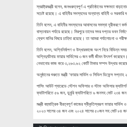
স্বরাষ্ট্রমন্ত্রী বলেন, জনগুরুত্বপূর্ণ এ প্রতিষ্ঠানের সক্ষমতা বাড়
সচেষ্ট রয়েছে। এ বাহিনীর সদস্যদের অন্যান্য বাহিনী ও সরকারি
তিনি বলেন, এ বাহিনীর সদস্যদের আবাসনের সমস্যা দূরীকরণে কর্মকর
বাস্তবায়ন পর্যায়ে রয়েছে। মিরপুরে তাদের সদর দপ্তর ভবন নির্
ফ্রেশ মানির বিষয়ে চাহিদা রয়েছে। তা আমরা পর্যালোচনা ও পরীক্ষ
তিনি বলেন, অগ্নিনির্বাপণ ও উদ্ধারকাজে অংশ নিয়ে বিভিন্ন সময় এ
অগ্নিদুর্ঘটনায় ফায়ার সার্ভিসের ৩ জন কর্মী জীবন উৎসর্গ করে
নেভানোর কাজ করে ৩,২৬৩.৬২ কোটি টাকার সম্পদ উদ্ধার করে
অনুষ্ঠানের শুরুতে মন্ত্রী ‘ফায়ার সার্ভিস ও সিভিল ডিফেন্স স
পাসিং আউট প্যারেডে স্টেশন অফিসার ও স্টাফ অফিসার ক্যাটাগরি
ক্যাটাগরিতে ৫৬ জন, ডুবুরি ক্যাটাগরিতে ৬ জনসহ মোট ২৩৪ 
মন্ত্রী বহুমাত্রিক বীরত্বপূর্ণ কাজের স্বীকৃতিস্বরূপ ফায়ার সার
২০২৩ সালের ৩৪ জন এবং ২০২৪ সালের ৫০জন সহ মোট ৮৪ 