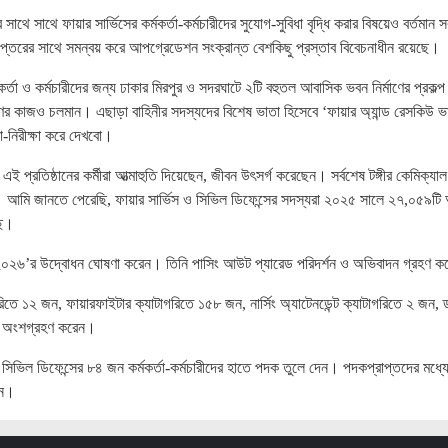
ানোর সাথে সাথে ফায়ার সার্ভিসের কর্মকর্তা-কর্মচারীদের সুযোগ-সুবিধা বৃদ্ধি করার বিষয়েও বর্তমান 
 দপ্তরের সাথে সমন্বয় করে আপগ্রেডেশন সংক্রান্ত বেশকিছু প্রস্তাব বিবেচনাধীন রয়েছে।
্তা ও কর্মচারীদের জন্য ঢাকার মিরপুর ও সদরঘাটে ২টি বহুতল আবাসিক ভবন নির্মাণের প্রকল্প
মাণের কাজও চলমান। এছাড়া বাহিনীর সদস্যদের বিশেষ ভাতা হিসেবে ‘ফায়ার অ্যান্ড রেসকিউ 
া-নিরীক্ষা করে দেখবো।
ই প্রতিষ্ঠানের কর্মীরা আত্মাহুতি দিয়েছেন, জীবন উৎসর্গ করেছেন। সর্বশেষ টঙ্গীর কেমিক্যাল
ছেন। আমি জানতে পেরেছি, ফায়ার সার্ভিস ও সিভিল ডিফেন্সের সদস্যরা ২০২৫ সালে ২৭,০৫৯টি
ছে।
প্তাহ ২০২৬’র উদ্বোধন ঘোষণা করেন। তিনি পাসিং আউট প্যারেড পরিদর্শন ও অভিবাদন গ্রহণ 
তে ১২ জন, ফায়ারফাইটার ক্যাটাগরিতে ১৫৮ জন, নার্সিং অ্যাটেনডেন্ট ক্যাটাগরিতে ২ জন, ড
জন অংশগ্রহণ করেন।
্ভিস ও সিভিল ডিফেন্সের ৮৪ জন কর্মকর্তা-কর্মচারীদের হাতে পদক তুলে দেন। পদকপ্রাপ্তদের মধ্য
জন।