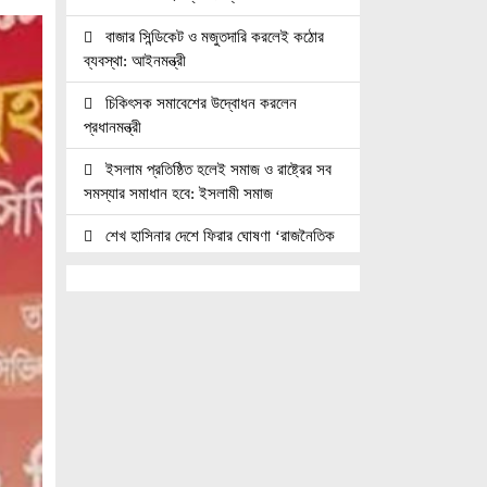
বাজার সিন্ডিকেট ও মজুতদারি করলেই কঠোর
ব্যবস্থা: আইনমন্ত্রী
চিকিৎসক সমাবেশের উদ্বোধন করলেন
প্রধানমন্ত্রী
ইসলাম প্রতিষ্ঠিত হলেই সমাজ ও রাষ্ট্রের সব
সমস্যার সমাধান হবে: ইসলামী সমাজ
শেখ হাসিনার দেশে ফিরার ঘোষণা ‘রাজনৈতিক
স্ট্যান্ডবাজি’
১৭ বছরের ফ্যাসিবাদের আমলে আমাদের শিল্প
সংস্কৃতি ও গণতন্ত্র ধবংস হয়েছে — বীর
মুক্তিযোদ্ধা আবদুস সালাম
গণমাধ্যম শক্তিশালী হলে গণতন্ত্র টেকসই
হবে : মির্জা ফখরুল
সাংবাদিক, মালিক ও সরকার যৌথভাবে
গণমাধ্যমের স্বার্থ রক্ষায় কাজ করছে : তথ্যমন্ত্রী