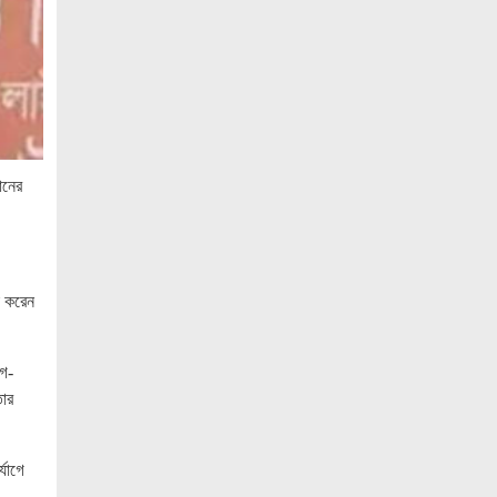
কক্সবাজারের পর্যটন শিল্পকে কাজে লাগাতে চায়
সরকার: স্বরাষ্ট্রমন্ত্রী
কাঠমান্ডুতে আন্তর্জাতিক মাতৃভাষা সাংবাদিকতা
সম্মেলন: যোগ দিচ্ছেন বাংলাদেশের আট
সাংবাদিক।।
ানের
নয়া পল্টনে স্বেচ্ছাসেবক দলের বৃক্ষরোপণ
কর্মসূচি
৭৫ মিলিয়ন পাউন্ডে আর্সেনালে যোগ দিচ্ছেন
ব্রাজিল তারকা গুইমারেস
া করেন
জাতিসংঘে জুলাই গণঅভ্যুত্থান দিবস পালিত
াগ-
বেসামরিক দায়িত্ব নেওয়ার পর প্রথম থাইল্যান্ড
তার
সফরে মিয়ানমারের প্রেসিডেন্ট
জামালপুরে জুলাই অভ্যুত্থান দিবস উদযাপিত
যোগে
নোবিপ্রবিতে যথাযোগ্য মর্যাদায় জুলাই