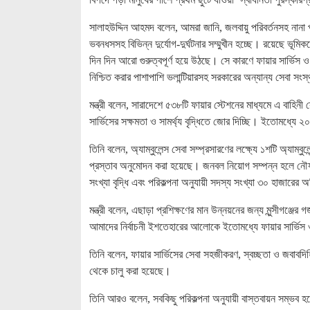
সালাহউদ্দিন আহমদ বলেন, আমরা জানি, জলবায়ু পরিবর্তনসহ নানা প্
ভবনধসসহ বিভিন্ন দুর্যোগ-দুর্ঘটনার সম্মুখীন হচ্ছে। রয়েছে ভূম
দিন দিন আরো গুরুত্বপূর্ণ হয়ে উঠছে। সে কারণে ফায়ার সার্ভিস ও স
নিশ্চিত করার পাশাপাশি ভলান্টিয়ারসহ সরকারের অন্যান্য সেবা সংস্থ
মন্ত্রী বলেন, সারাদেশে ৫৩৮টি ফায়ার স্টেশনের মাধ্যমে এ বাহিনী
সার্ভিসের সক্ষমতা ও সামর্থ্য বৃদ্ধিতে জোর দিচ্ছি। ইতোমধ্যে ২০ট
তিনি বলেন, অ্যাম্বুলেন্স সেবা সম্প্রসারণের লক্ষ্যে ১শটি অ্যা
প্রস্তাব অনুমোদন করা হয়েছে। জনবল নিয়োগ সম্পন্ন হলে নৌযান 
সংখ্যা বৃদ্ধি এবং পরিকল্পনা অনুযায়ী সদস্য সংখ্যা ৩০ হাজারের
মন্ত্রী বলেন, এছাড়া প্রশিক্ষণের মান উন্নয়নের জন্য মুন্সীগঞ্জ
আমাদের নির্বাচনী ইশতেহারের আলোকে ইতোমধ্যে ফায়ার সার্ভিস 
তিনি বলেন, ফায়ার সার্ভিসের সেবা সহজীকরণ, স্বচ্ছতা ও জবাবদি
থেকে চালু করা হয়েছে।
তিনি আরও বলেন, সবকিছু পরিকল্পনা অনুযায়ী বাস্তবায়ন সম্ভব হলে 