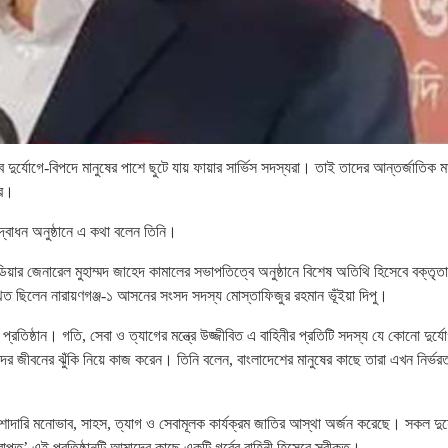
‘সব দুর্যোগে-বিপদে মানুষের পাশে ছুটে যায় ফায়ার সার্ভিস সদস্যরা। তাই তাদের আন্তর্জাতিক ম
ার।
দ্বোধন অনুষ্ঠানে এ কথা বলেন তিনি।
ডিয়ার জেনারেল মুহাম্মদ জাহেদ কামালের সভাপতিত্বে অনুষ্ঠানে বিশেষ অতিথি হিসেবে বক্তৃত
পস্থিত ছিলেন নারায়ণগঞ্জ-১ আসনের সংসদ সদস্য মোস্তাফিজুর রহমান ভূঁইয়া দিপু।
্মী প্রতিষ্ঠান। গতি, সেবা ও ত্যাগের মন্ত্রে উজ্জীবিত এ বাহিনীর প্রতিটি সদস্য যে কোনো দুর্যে
েদের জীবনের ঝুঁকি নিয়ে কাজ করেন। তিনি বলেন, বাংলাদেশের মানুষের কাছে তারা এখন নির্ভর
র পেশাদারি মনোভাব, সাহস, ত্যাগ ও সেবামূলক কার্যক্রম জাতির আস্থা অর্জন করেছে। সকল দুর্
্রাপ্ত’ এই প্রতিষ্ঠানটি আমাদের কাছে একটি গর্বের বাহিনী হিসেবে স্বীকৃত।