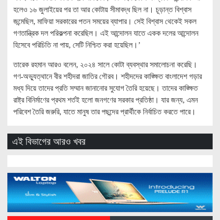
হলেও ১৬ জুলাইয়ের পর তা আর কোটায় সীমাবদ্ধ ছিল না। চূড়ান্ত বিশ্বাস
জন্মেছিল, মাফিয়া সরকারের পতন সময়ের ব্যাপার। সেই বিশ্বাস থেকেই সকল
গণতান্ত্রিক দল পরিকল্পনা করেছিল। এই আন্দোলন যাতে একক দলের আন্দোলন
হিসেবে পরিচিতি না পায়, সেটি নিশ্চিত করা হয়েছিল।’
তারেক রহমান আরও বলেন, ২০২৪ সালে কোটা ব্যবস্থার সমালোচনা করেছি।
গণ-অভ্যুত্থানে বীর শহীদরা জাতির গৌরব। শহীদদের কাঙ্ক্ষিত বাংলাদেশ গড়ার
মধ্য দিয়ে তাদের প্রতি সম্মান জানানোর সুযোগ তৈরি হয়েছে। তাদের কাঙ্ক্ষিত
রাষ্ট্র বিনির্মাণের প্রথম শর্তই হলো জনগণের সরকার প্রতিষ্ঠা। যার জন্য, এমন
পরিবেশ তৈরি জরুরি, যাতে মানুষ তার পছন্দের প্রার্থীকে নির্বাচিত করতে পারে।
এই বিভাগের আরও খবর