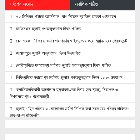
সর্বশেষ সংবাদ
সর্বাধিক পঠিত
৭৫ মিলিয়ন পাউন্ডে আর্সেনালে যোগ দিচ্ছেন ব্রাজিল তারকা গুইমারেস
জাতিসংঘে জুলাই গণঅভ্যুত্থান দিবস পালিত
বেসামরিক দায়িত্ব নেওয়ার পর প্রথম থাইল্যান্ড সফরে মিয়ানমারের প্রেসিডেন্ট
জামালপুরে জুলাই অভ্যুত্থান দিবস উদযাপিত
নোবিপ্রবিতে যথাযোগ্য মর্যাদায় জুলাই গণঅভ্যুত্থান দিবস পালিত
পিবিপ্রবিতে যথাযোগ্য মর্যাদায় জুলাই গণঅভ্যুত্থান দিবস ২০২৬ উদযাপন
ফ্যাসিবাদবিরোধী আন্দোলনে হত্যাকাণ্ডের বিচার হবে স্বচ্ছ, নিরপেক্ষ ও
বিশ্বাসযোগ্য : প্রধানমন্ত্রী
জুলাই শহিদ পরিবার ও যোদ্ধাদের মর্যাদা নিশ্চিত করা সরকারের পবিত্র দায়িত্ব:
ভারপ্রাপ্ত রাষ্ট্রপতি
জুলাই স্মৃতি জাদুঘরের দুয়ার খুলেছে, উদ্বোধন করলেন প্রধানমন্ত্রী
উচ্চশিক্ষার দ্বার খুলতে ‘ওভারসীজ এডুকেয়ার’ ও ‘এডু উইংস হাব’-এর নতুন