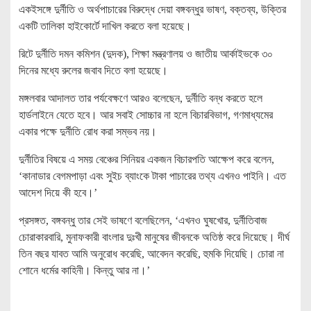
একইসঙ্গে দুর্নীতি ও অর্থপাচারের বিরুদ্ধে দেয়া বঙ্গবন্ধুর ভাষণ, বক্তব্য, উক্তির
একটি তালিকা হাইকোর্টে দাখিল করতে বলা হয়েছে।
রিটে দুর্নীতি দমন কমিশন (দুদক), শিক্ষা মন্ত্রণালয় ও জাতীয় আর্কাইভকে ৩০
দিনের মধ্যে রুলের জবাব দিতে বলা হয়েছে।
মঙ্গলবার আদালত তার পর্যবেক্ষণে আরও বলেছেন, দুর্নীতি বন্ধ করতে হলে
হার্ডলাইনে যেতে হবে। আর সবাই সোচ্চার না হলে বিচারবিভাগ, গণমাধ্যমের
একার পক্ষে দুর্নীতি রোধ করা সম্ভব নয়।
দুর্নীতির বিষয়ে এ সময় বেঞ্চের সিনিয়র একজন বিচারপতি আক্ষেপ করে বলেন,
‘কানাডার বেগমপাড়া এবং সুইচ ব্যাংকে টাকা পাচারের তথ্য এখনও পাইনি। এত
আদেশ দিয়ে কী হবে।’
প্রসঙ্গত, বঙ্গবন্ধু তার সেই ভাষণে বলেছিলেন, ‘এখনও ঘুষখোর, দুর্নীতিবাজ
চোরাকারবারি, মুনাফকারী বাংলার দুঃখী মানুষের জীবনকে অতিষ্ঠ করে দিয়েছে। দীর্ঘ
তিন বছর যাবত আমি অনুরোধ করেছি, আবেদন করেছি, হুমকি দিয়েছি। চোরা না
শোনে ধর্মের কাহিনী। কিন্তু আর না।’