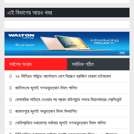
এই বিভাগের আরও খবর
সর্বশেষ সংবাদ
সর্বাধিক পঠিত
৭৫ মিলিয়ন পাউন্ডে আর্সেনালে যোগ দিচ্ছেন ব্রাজিল তারকা গুইমারেস
জাতিসংঘে জুলাই গণঅভ্যুত্থান দিবস পালিত
বেসামরিক দায়িত্ব নেওয়ার পর প্রথম থাইল্যান্ড সফরে মিয়ানমারের প্রেসিডেন্ট
জামালপুরে জুলাই অভ্যুত্থান দিবস উদযাপিত
নোবিপ্রবিতে যথাযোগ্য মর্যাদায় জুলাই গণঅভ্যুত্থান দিবস পালিত