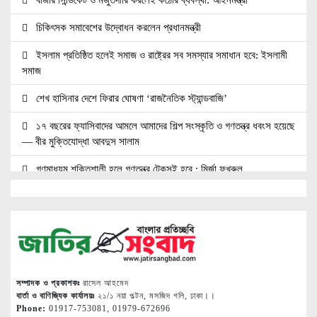
চিকিৎসক সমাবেশের উদ্বোধন করলেন প্রধানমন্ত্রী
ইসলাম প্রতিষ্ঠিত হলেই সমাজ ও রাষ্ট্রের সব সমস্যার সমাধান হবে: ইসলামী
সমাজ
শেখ হাসিনার দেশে ফিরার ঘোষণা ‘রাজনৈতিক স্ট্যান্ডবাজি’
১৭ বছরের ফ্যাসিবাদের আমলে আমাদের শিল্প সংস্কৃতি ও গণতন্ত্র ধবংস হয়েছে
— বীর মুক্তিযোদ্ধা আবদুস সালাম
গণমাধ্যম শক্তিশালী হলে গণতন্ত্র টেকসই হবে : মির্জা ফখরুল
সাংবাদিক, মালিক ও সরকার যৌথভাবে গণমাধ্যমের স্বার্থ রক্ষায় কাজ করছে :
তথ্যমন্ত্রী
কক্সবাজারের পর্যটন শিল্পকে কাজে লাগাতে চায় সরকার: স্বরাষ্ট্রমন্ত্রী
কাঠমান্ডুতে আন্তর্জাতিক মাতৃভাষা সাংবাদিকতা সম্মেলন: যোগ দিচ্ছেন
বাংলাদেশের আট সাংবাদিক।।
সম্পাদক ও প্রকাশকঃ
রাসেল আহমেদ
বার্তা ও বাণিজ্যিক কার্যালয়ঃ
২১/১ নয়া পল্টন, মসজিদ গলি, ঢাকা।।
Phone:
01917-753081, 01979-672696
নয়া পল্টনে স্বেচ্ছাসেবক দলের বৃক্ষরোপণ কর্মসূচি