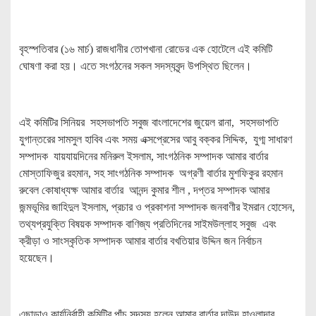
বৃহস্পতিবার (১৬ মার্চ) রাজধানীর তোপখানা রোডের এক হোটেলে এই কমিটি
ঘোষণা করা হয়। এতে সংগঠনের সকল সদস্যবৃন্দ উপস্থিত ছিলেন।
এই কমিটির সিনিয়র সহসভাপতি সবুজ বাংলাদেশের জুয়েল রানা, সহসভাপতি
যুগান্তরের সামসুল হাবিব এবং সময় এক্সপ্রেসের আবু বক্কর সিদ্দিক, যুগ্ম সাধারণ
সম্পাদক যায়যায়দিনের মনিরুল ইসলাম, সাংগঠনিক সম্পাদক আমার বার্তার
মোস্তাফিজুর রহমান, সহ সাংগঠনিক সম্পাদক অগ্রণী বার্তার মুশফিকুর রহমান
রুবেল কোষাধ্যক্ষ আমার বার্তার আনন্দ কুমার শীল , দপ্তর সম্পাদক আমার
জন্মভূমির জাহিদুল ইসলাম, প্রচার ও প্রকাশনা সম্পাদক জনবাণীর ইমরান হোসেন,
তথ্যপ্রযুক্তি বিষয়ক সম্পাদক বাণিজ্য প্রতিদিনের সাইমউল্লাহ সবুজ এবং
ক্রীড়া ও সাংস্কৃতিক সম্পাদক আমার বার্তার বখতিয়ার উদ্দিন জন নির্বাচন
হয়েছেন।
এছাড়াও কার্যনির্বাহী কমিটির পাঁচ সদস্য হলেন আমার বার্তার দাউদ হাওলাদার