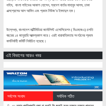
নাইম, বাংলা লাইভের আকাশ হোসেন, স্বদেশ বার্তার মাহাবুব আলম, ঢাকা
এক্সপ্রেসের আল আমিন এবং প্রথম নিউজ’র ইমদাদুল হক।
উল্লেখ্য, বাংলাদেশ মাল্টিমিডিয়া জার্নালিস্ট এসোসিয়েশন ( বিএমজেএ) চলতি
বছরের ১৪ জানুয়ারি আত্মপ্রকাশ করে। এরই ধারাবাহিকতায় সংগঠনের প্রথম
কার্যনির্বাহী কমিটি নির্বাচিত হয়েছে।
এই বিভাগের আরও খবর
সর্বশেষ সংবাদ
সর্বাধিক পঠিত
৩১ দফার প্রতিশ্রুতি রক্ষা না করাই কি জুলাই সনদ অক্ষরে অক্ষরে পালনের