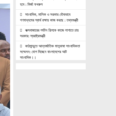
হবে : মির্জা ফখরুল
সাংবাদিক, মালিক ও সরকার যৌথভাবে
গণমাধ্যমের স্বার্থ রক্ষায় কাজ করছে : তথ্যমন্ত্রী
কক্সবাজারের পর্যটন শিল্পকে কাজে লাগাতে চায়
সরকার: স্বরাষ্ট্রমন্ত্রী
কাঠমান্ডুতে আন্তর্জাতিক মাতৃভাষা সাংবাদিকতা
সম্মেলন: যোগ দিচ্ছেন বাংলাদেশের আট
সাংবাদিক।।
নয়া পল্টনে স্বেচ্ছাসেবক দলের বৃক্ষরোপণ
কর্মসূচি
৭৫ মিলিয়ন পাউন্ডে আর্সেনালে যোগ দিচ্ছেন
ব্রাজিল তারকা গুইমারেস
জাতিসংঘে জুলাই গণঅভ্যুত্থান দিবস পালিত
বেসামরিক দায়িত্ব নেওয়ার পর প্রথম থাইল্যান্ড
সফরে মিয়ানমারের প্রেসিডেন্ট