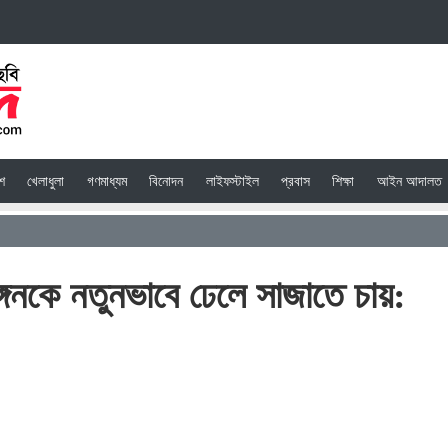
েশ
খেলাধুলা
গণমাধ্যম
বিনোদন
লাইফস্টাইল
প্রবাস
শিক্ষা
আইন আদালত
ঙ্গনকে নতুনভাবে ঢেলে সাজাতে চায়: