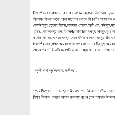
বিএনপির ভারপ্রাপ্ত চেয়ারম্যান তারেক রহমানের নির্দেশনায় দুস্থ
শীতবস্ত্র বিতরণ করেন ঢাকা মহানগর উত্তর বিএনপির আহবায়ক 
রেজাউলনুল হোসেন রিয়াজ,আকতার হোসেন,হাজী মোঃ ইউসুফ,মাহাবুব 
খলিল, মোহাম্মদপুর থানা বিএনপির আহবায়ক শুক্কুর মাহমুদ,যুগ্ম
কামাল হোসেন,সিনিয়র সদস্য ফরিদ উদ্দিন ফরহাদ,মোঃপুর থানা ৩৪
বিএনপির ভারপ্রাপ্ত আহবায়ক সাদেক হোসেন স্বাধীন,যুগ্ম আহবা
৩৪ নং ওয়ার্ড বিএনপি সভাপতি এ্যাড. মাসুম খান রাজেশ সাধারণ 
পল্লবী থানা শ্রমিকদলের কর্মীসভা :
দুপুরে মিরপুর ১০ নম্বর জুট পট্টি রোডে পল্লবী থানা শ্রমিক দলে
শিমুল বিশ্বাস, প্রধান বক্তার বক্তব্য রাখেন ঢাকা মহানগর উত