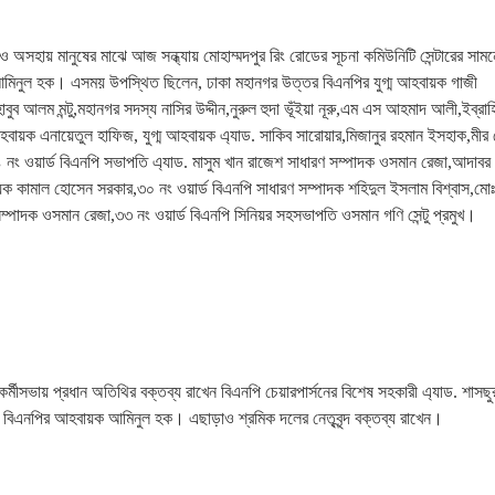
 ও অসহায় মানুষের মাঝে আজ সন্ধ্যায় মোহাম্মদপুর রিং রোডের সূচনা কমিউনিটি সেন্টারের সামন
আমিনুল হক। এসময় উপস্থিত ছিলেন, ঢাকা মহানগর উত্তর বিএনপির যুগ্ম আহবায়ক গাজী
আলম মন্টু,মহানগর সদস্য নাসির উদ্দীন,নুরুল হুদা ভূঁইয়া নূরু,এম এস আহমাদ আলী,ইব্রাহ
 আহবায়ক এনায়েতুল হাফিজ, যুগ্ম আহবায়ক এ্যাড. সাকিব সারোয়ার,মিজানুর রহমান ইসহাক,মীর
 নং ওয়ার্ড বিএনপি সভাপতি এ্যাড. মাসুম খান রাজেশ সাধারণ সম্পাদক ওসমান রেজা,আদাবর 
য়ক কামাল হোসেন সরকার,৩০ নং ওয়ার্ড বিএনপি সাধারণ সম্পাদক শহিদুল ইসলাম বিশ্বাস,মোঃপ
সম্পাদক ওসমান রেজা,৩৩ নং ওয়ার্ড বিএনপি সিনিয়র সহসভাপতি ওসমান গণি সেন্টু প্রমুখ।
র কর্মীসভায় প্রধান অতিথির বক্তব্য রাখেন বিএনপি চেয়ারপার্সনের বিশেষ সহকারী এ্যাড. শাসছ
্তর বিএনপির আহবায়ক আমিনুল হক। এছাড়াও শ্রমিক দলের নেতৃবৃন্দ বক্তব্য রাখেন।