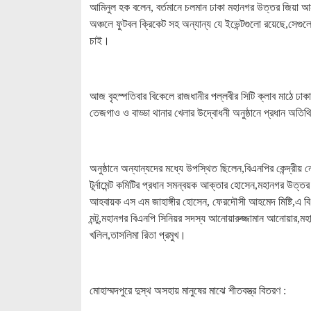
আমিনুল হক বলেন, বর্তমানে চলমান ঢাকা মহানগর উত্তর জিয়া আন্তঃ
অঞ্চলে ফুটবল ক্রিকেট সহ অন্যান্য যে ইভেন্টগুলো রয়েছে,সেগ
চাই।
আজ বৃহস্পতিবার বিকেলে রাজধানীর পল্লবীর সিটি ক্লাব মাঠে ঢাকা
তেজগাও ও বাড্ডা থানার খেলার উদ্বোধনী অনুষ্ঠানে প্রধান অতি
অনুষ্ঠানে অন্যান্যদের মধ্যে উপস্থিত ছিলেন,বিএনপির কেন্দ্র
টূর্নামেন্ট কমিটির প্রধান সমন্বয়ক আক্তার হোসেন,মহানগর উত্
আহবায়ক এস এম জাহাঙ্গীর হোসেন, ফেরদৌসী আহমেদ মিষ্টি,এ ব
মন্টু,মহানগর বিএনপি সিনিয়র সদস্য আনোয়ারুজ্জামান আনোয়ার,মহানগ
খলিল,তাসলিমা রিতা প্রমুখ।
মোহাম্মদপুরে দুস্থ অসহায় মানুষের মাঝে শীতবস্ত্র বিতরণ :