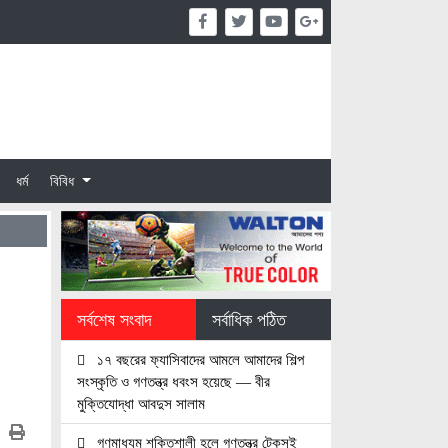
ধর্ম
বিবিধ
সর্বশেষ সংবাদ
সর্বাধিক পঠিত
১৭ বছরের ফ্যাসিবাদের আমলে আমাদের শিল্প
সংস্কৃতি ও গণতন্ত্র ধবংস হয়েছে — বীর
মুক্তিযোদ্ধা আবদুস সালাম
গণমাধ্যম শক্তিশালী হলে গণতন্ত্র টেকসই