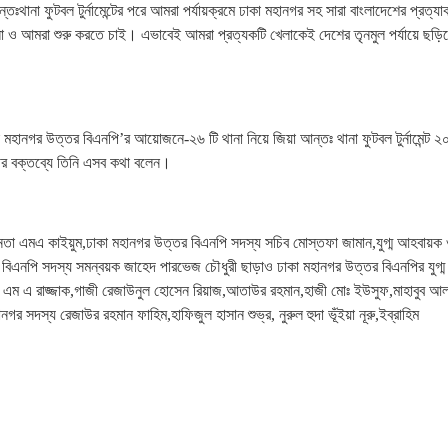
থানা ফুটবল টুর্নামেন্টের পরে আমরা পর্যায়ক্রমে ঢাকা মহানগর সহ সারা বাংলাদেশের প্রত্যা
ুলো ও আমরা শুরু করতে চাই। এভাবেই আমরা প্রত্যকটি খেলাকেই দেশের তৃনমুল পর্যায়ে ছড়ি
 মহানগর উত্তর বিএনপি’র আয়োজনে-২৬ টি থানা নিয়ে জিয়া আন্তঃ থানা ফুটবল টুর্নামেন্ট 
থির বক্তব্যে তিনি এসব কথা বলেন।
ীয় নেতা এমএ কাইয়ুম,ঢাকা মহানগর উত্তর বিএনপি সদস্য সচিব মোস্তফা জামান,যুগ্ম আহবায়ক
তর বিএনপি সদস্য সমন্বয়ক জাহেদ পারভেজ চৌধুরী ছাড়াও ঢাকা মহানগর উত্তর বিএনপির যুগ্ম
ি এম এ রাজ্জাক,গাজী রেজাউনুল হোসেন রিয়াজ,আতাউর রহমান,হাজী মোঃ ইউসুফ,মাহাবুব আ
র সদস্য রেজাউর রহমান ফাহিম,হাফিজুল হাসান শুভ্র, নুরুল হুদা ভূঁইয়া নূরু,ইব্রাহিম