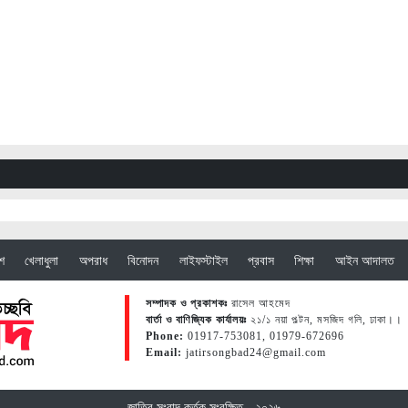
েশ
খেলাধুলা
অপরাধ
বিনোদন
লাইফস্টাইল
প্রবাস
শিক্ষা
আইন আদালত
সম্পাদক ও প্রকাশকঃ
রাসেল আহমেদ
বার্তা ও বাণিজ্যিক কার্যালয়ঃ
২১/১ নয়া পল্টন, মসজিদ গলি, ঢাকা।।
Phone:
01917-753081, 01979-672696
Email:
jatirsongbad24@gmail.com
জাতির সংবাদ কর্তৃক সংরক্ষিত - ২০২৬