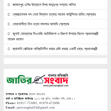
জামালপুর এপির উদ্যোগে বিশ্ব মাতৃদুগ্ধ সপ্তাহ পালিত
স্বেচ্ছাসেবক দল নেতা বিল্লাল হত্যায় সাবেক কাউন্সিলর হাবিব গ্রেপ্তার
নোয়াখালীতে তিন হত্যা মামলার আসামি গ্রেপ্তার
জুলাই যোদ্ধাদের সিএনজি অটোরিকশা ও রিকশা উপহার দিলেন প্রধানমন্ত্রী
তারেক রহমান
জ্বালানি সেক্টরকে অস্থিতিশীল করার চেষ্টা করছে একটি চক্র: প্রধানমন্ত্রী
নোয়াখালীতে ৯৭৯০ ইয়াবাসহ দুই পাচারকারী গ্রেপ্তার
নোয়াখালীতে সিএনজিতে ১১ কেজি গাঁজা, গ্রেপ্তার ১
নোয়াখালীতে বিএনপি নেতাকে গুলি, লাগল সহযোগীর বুকে
দলকে সুসংগঠিত ও জনমুখী করতে নেতাকর্মীদের ঐক্যবদ্ধ হওয়ার আহ্বান
শ্রীমঙ্গলের এমপি মুজিবের
সম্পাদক ও প্রকাশকঃ
রাসেল আহমেদ
বার্তা ও বাণিজ্যিক কার্যালয়ঃ
২১/১ নয়া পল্টন, মসজিদ গলি, ঢাকা।।
মৃত্যুদন্ডপ্রাপ্ত হাসিনার হুমকি ধমকির দায় ভারতের সরকার এড়াতে পারে না :
Phone:
01917-753081, 01979-672696
Email:
jatirsongbad24@gmail.com
লেবার পার্টির চেয়ারম্যান ডাঃ ইরান