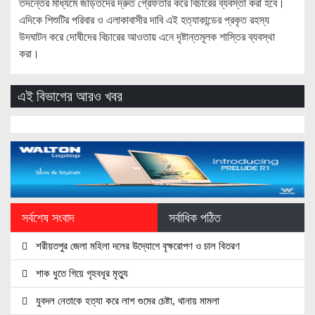
তদন্তের মাধ্যমে জড়িতদের দ্রুত গ্রেফতার করে বিচারের ব্যবস্তা করা হবে।
এদিকে শিশুটির পরিবার ও এলাকাবাসীর দাবি এই হত্যাকান্ডের প্রকৃত রহস্য
উদঘাটন করে দোষীদের বিচারের আওতায় এনে দৃষ্টান্তমূলক শাস্তির ব্যবস্থা
করা।
এই বিভাগের আরও খবর
সর্বশেষ সংবাদ
সর্বাধিক পঠিত
শরীয়তপুর জেলা মহিলা দলের উদ্যোগে বৃক্ষরোপণ ও চাল বিতরণ
শাক ধুতে গিয়ে গৃহবধূর মৃত্যু
যুবদল নেতাকে হত্যা করে লাশ গুমের চেষ্টা, থানায় মামলা