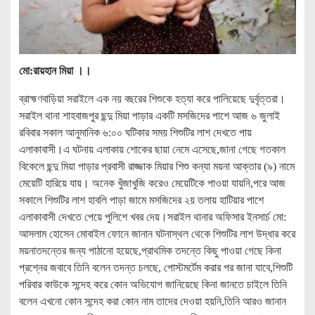
মো:রায়হান মিয়া ।।
ব্রাহ্মণবাড়িয়া সরাইলে এক নয় বছরের শিশুকে হত্যা করে পালিয়েছে দুর্বৃত্তরা।
সরাইল থানা শাহবাজপুর ছন্দু মিয়া পাড়ার একটি মসজিদের পাশে আজ ৬ জুলাই
রবিবার সকাল আনুমানিক ৬:০০ ঘটিকার সময় শিশুটির লাশ দেখতে পায়
এলাকাবাসী।এ ঘটনায় এলাকায় শোকের ছায়া নেমে এসেছে,জানা গেছে গতকাল
বিকেলে ছন্দু মিয়া পাড়ার প্রবাসী রাজ্জাক মিয়ার শিশু কন্যা ময়না আক্তার (৯) নামে
মেয়েটি হারিয়ে যায়। অনেক খুঁজাখুজি করেও মেয়েটিকে পাওয়া যায়নি,পরে আজ
সকালে শিশুটির লাশ হাবলি পাড়া জামে মসজিদের ২য় তলায় হাটিয়ার পাশে
এলাকাবাসী দেখতে পেয়ে পুলিশে খবর দেয়।সরাইল থানার অফিসার ইনসার্চ মো:
আসলাম হোসেন মোবাইল ফোনে জানান ঘটনাস্থল থেকে শিশুটির লাশ উদ্ধার করে
ময়নাতদন্তের জন্য পাঠানো হয়েছে,প্রাথমিক তদন্তে কিছু পাওয়া গেছে কিনা
প্রশ্নের জবাবে তিনি বলেন তদন্ত চলছে, পোস্টমর্টেম করার পর জানা যাবে,শিশুটি
পরিবার কাউকে সন্দেহ করে কোন অভিযোগ জানিয়েছে কিনা জানতে চাইলে তিনি
বলেন এখনো কোন সন্দেহ করা কোন নাম তাদের দেওয়া হয়নি,তিনি আরও জানান